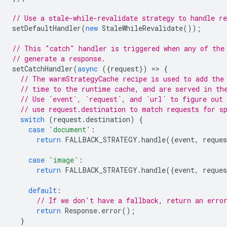
// Use a stale-while-revalidate strategy to handle re
setDefaultHandler
(
new
StaleWhileRevalidate
());
// This "catch" handler is triggered when any of the
// generate a response.
setCatchHandler
(
async
({
request
})
=
>
{
// The warmStrategyCache recipe is used to add the
// time to the runtime cache, and are served in th
// Use `event`, `request`, and `url` to figure out 
// use request.destination to match requests for s
switch
(
request
.
destination
)
{
case
'document'
:
return
FALLBACK_STRATEGY
.
handle
({
event
,
reques
case
'image'
:
return
FALLBACK_STRATEGY
.
handle
({
event
,
reques
default
:
// If we don't have a fallback, return an erro
return
Response
.
error
();
}