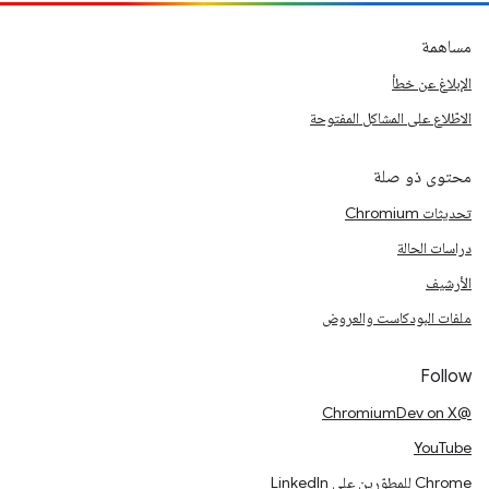
مساهمة
الإبلاغ عن خطأ
الاطّلاع على المشاكل المفتوحة
محتوى ذو صلة
تحديثات Chromium
دراسات الحالة
الأرشيف
ملفات البودكاست والعروض
Follow
@ChromiumDev on X
YouTube
Chrome للمطوّرين على LinkedIn