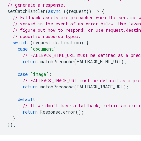
// generate a response.
setCatchHandler
(
async
({
request
})
=
>
{
// Fallback assets are precached when the service 
// served in the event of an error below. Use `even
// figure out how to respond, or use request.desti
// specific resource types.
switch
(
request
.
destination
)
{
case
'document'
:
// FALLBACK_HTML_URL must be defined as a prec
return
matchPrecache
(
FALLBACK_HTML_URL
);
case
'image'
:
// FALLBACK_IMAGE_URL must be defined as a pre
return
matchPrecache
(
FALLBACK_IMAGE_URL
);
default
:
// If we don't have a fallback, return an erro
return
Response
.
error
();
}
});