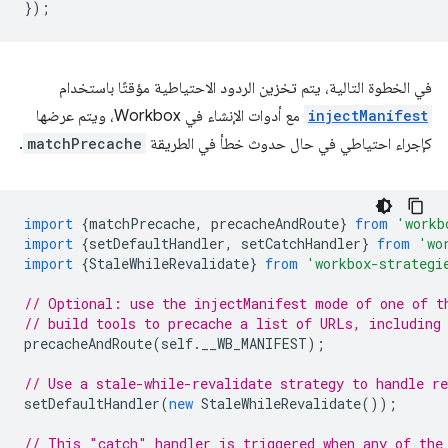
});
في الخطوة التالية، يتم تخزين الردود الاحتياطية مؤقتًا باستخدام
injectManifest
مع أدوات الإنشاء في Workbox، ويتم عرضها
كإجراء احتياطي في حال حدوث خطأ في الطريقة
matchPrecache
.
import
{
matchPrecache
,
precacheAndRoute
}
from
'workb
import
{
setDefaultHandler
,
setCatchHandler
}
from
'wo
import
{
StaleWhileRevalidate
}
from
'workbox-strategi
// Optional: use the injectManifest mode of one of t
// build tools to precache a list of URLs, including
precacheAndRoute
(
self
.
__WB_MANIFEST
);
// Use a stale-while-revalidate strategy to handle re
setDefaultHandler
(
new
StaleWhileRevalidate
());
// This "catch" handler is triggered when any of the