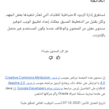
الخاتمة
تستغرق إدارة الردود الاحتياطية للطلبات التي تعذّر تنفيذها بعض الجهد،
ولكن بقليل من التخطيط المسبق، يمكنك إعداد تطبيق الويب لتوفير
مستوى معيّن من المحتوى والوظائف عندما يكون المستخدم غير متصل
بالإنترنت.
هل كان المحتوى مفيدًا؟
إنّ محتوى هذه الصفحة مرخّص بموجب
ترخيص Creative Commons Attribution
4.0‏
ما لم يُنصّ على خلاف ذلك، ونماذج الرموز مرخّصة بموجب
ترخيص Apache 2.0‏
.
للاطّلاع على التفاصيل، يُرجى مراجعة
سياسات موقع Google Developers‏
. إنّ Java
هي علامة تجارية مسجَّلة لشركة Oracle و/أو شركائها التابعين.
تاريخ التعديل الأخير: 2021-12-07 (حسب التوقيت العالمي المتفَّق عليه)