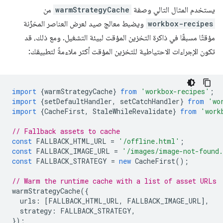
يستخدم المثال التالي وصفة
warmStrategyCache
من
workbox-recipes
ويضبط معالج صيد لعرض العناصر المخزّنة
مؤقتًا مسبقًا في ذاكرة التخزين المؤقت لبيئة التشغيل. ومع ذلك، قد
تكون الإجراءات الاحتياطية للتخزين المؤقت أكثر ملاءمةً لتطبيقك:
import
{
warmStrategyCache
}
from
'workbox-recipes'
;
import
{
setDefaultHandler
,
setCatchHandler
}
from
'wo
import
{
CacheFirst
,
StaleWhileRevalidate
}
from
'work
// Fallback assets to cache
const
FALLBACK_HTML_URL
=
'/offline.html'
;
const
FALLBACK_IMAGE_URL
=
'/images/image-not-found
const
FALLBACK_STRATEGY
=
new
CacheFirst
();
// Warm the runtime cache with a list of asset URLs
warmStrategyCache
({
urls
:
[
FALLBACK_HTML_URL
,
FALLBACK_IMAGE_URL
],
strategy
:
FALLBACK_STRATEGY
,
});