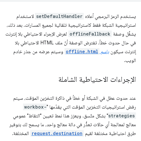
يستخدم الرمز البرمجي أعلاه
setDefaultHandler
لاستخدام
استراتيجية الشبكة فقط كاستراتيجية تلقائية لجميع المسارات. بعد ذلك،
يشغِّل وصفة
offlineFallback
لعرض الإجراء الاحتياطي بلا إنترنت
في حال حدوث خطأ. تفترض الوصفة أنّ ملف HTML الاحتياطي بلا
إنترنت سيكون
باسم
offline.html
وسيتم عرضه من جذر خادم
الويب.
الإجراءات الاحتياطية الشاملة
عند حدوث عطل في الشبكة أو خطأ في ذاكرة التخزين المؤقت، سيتم
رفض استراتيجيات التخزين المؤقت التي يقدّمها "
workbox-
strategies
" بشكل متّسق. ويعزز هذا نمط تعيين "التقاط" عمومي
معالج لمعالجة أي حالات تعذُّر في دالة معالج واحد، ما يسمح لك بتوفير
طرق احتياطية مختلفة لقيم
request.destination
المختلفة.