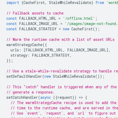
import
{
CacheFirst
,
StaleWhileRevalidate
}
from
'work
// Fallback assets to cache
const
FALLBACK_HTML_URL
=
'/offline.html'
;
const
FALLBACK_IMAGE_URL
=
'/images/image-not-found
const
FALLBACK_STRATEGY
=
new
CacheFirst
();
// Warm the runtime cache with a list of asset URLs
warmStrategyCache
({
urls
:
[
FALLBACK_HTML_URL
,
FALLBACK_IMAGE_URL
],
strategy
:
FALLBACK_STRATEGY
,
});
// Use a stale-while-revalidate strategy to handle re
setDefaultHandler
(
new
StaleWhileRevalidate
());
// This "catch" handler is triggered when any of the
// generate a response.
setCatchHandler
(
async
({
request
})
=
>
{
// The warmStrategyCache recipe is used to add the
// time to the runtime cache, and are served in th
// Use `event`, `request`, and `url` to figure out 