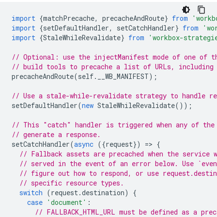
import
{
matchPrecache
,
precacheAndRoute
}
from
'workb
import
{
setDefaultHandler
,
setCatchHandler
}
from
'wo
import
{
StaleWhileRevalidate
}
from
'workbox-strategi
// Optional: use the injectManifest mode of one of t
// build tools to precache a list of URLs, including
precacheAndRoute
(
self
.
__WB_MANIFEST
);
// Use a stale-while-revalidate strategy to handle re
setDefaultHandler
(
new
StaleWhileRevalidate
());
// This "catch" handler is triggered when any of the
// generate a response.
setCatchHandler
(
async
({
request
})
=
>
{
// Fallback assets are precached when the service 
// served in the event of an error below. Use `even
// figure out how to respond, or use request.desti
// specific resource types.
switch
(
request
.
destination
)
{
case
'document'
:
// FALLBACK_HTML_URL must be defined as a prec