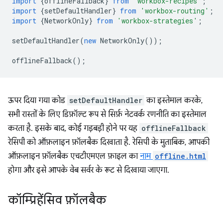
import
{
offlineFallback
}
from
'workbox-recipes'
;
import
{
setDefaultHandler
}
from
'workbox-routing'
;
import
{
NetworkOnly
}
from
'workbox-strategies'
;
setDefaultHandler
(
new
NetworkOnly
());
offlineFallback
();
ऊपर दिया गया कोड
setDefaultHandler
का इस्तेमाल करके,
सभी रास्तों के लिए डिफ़ॉल्ट रूप से सिर्फ़ नेटवर्क रणनीति का इस्तेमाल
करता है. इसके बाद, कोई गड़बड़ी होने पर यह
offlineFallback
रेसिपी को ऑफ़लाइन फ़ॉलबैक दिखाता है. रेसिपी के मुताबिक, आपकी
ऑफ़लाइन फ़ॉलबैक एचटीएमएल फ़ाइल का
नाम
offline.html
होगा और इसे आपके वेब सर्वर के रूट से दिखाया जाएगा.
कॉम्प्रिहेंसिव फ़ॉलबैक