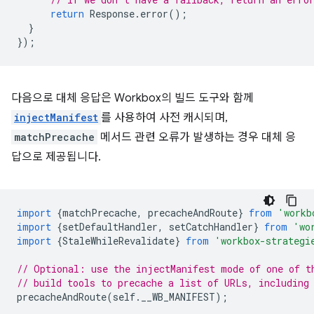
return
Response
.
error
();
}
});
다음으로 대체 응답은 Workbox의 빌드 도구와 함께
injectManifest
를 사용하여 사전 캐시되며,
matchPrecache
메서드 관련 오류가 발생하는 경우 대체 응
답으로 제공됩니다.
import
{
matchPrecache
,
precacheAndRoute
}
from
'workb
import
{
setDefaultHandler
,
setCatchHandler
}
from
'wo
import
{
StaleWhileRevalidate
}
from
'workbox-strategi
// Optional: use the injectManifest mode of one of t
// build tools to precache a list of URLs, including
precacheAndRoute
(
self
.
__WB_MANIFEST
);