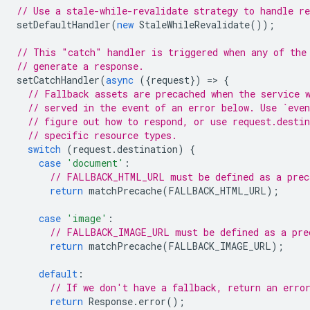
// Use a stale-while-revalidate strategy to handle re
setDefaultHandler
(
new
StaleWhileRevalidate
());
// This "catch" handler is triggered when any of the
// generate a response.
setCatchHandler
(
async
({
request
})
=
>
{
// Fallback assets are precached when the service 
// served in the event of an error below. Use `even
// figure out how to respond, or use request.desti
// specific resource types.
switch
(
request
.
destination
)
{
case
'document'
:
// FALLBACK_HTML_URL must be defined as a prec
return
matchPrecache
(
FALLBACK_HTML_URL
);
case
'image'
:
// FALLBACK_IMAGE_URL must be defined as a pre
return
matchPrecache
(
FALLBACK_IMAGE_URL
);
default
:
// If we don't have a fallback, return an erro
return
Response
.
error
();