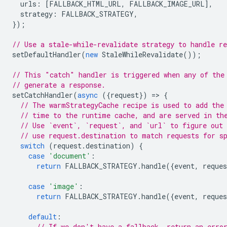
urls
:
[
FALLBACK_HTML_URL
,
FALLBACK_IMAGE_URL
],
strategy
:
FALLBACK_STRATEGY
,
});
// Use a stale-while-revalidate strategy to handle re
setDefaultHandler
(
new
StaleWhileRevalidate
());
// This "catch" handler is triggered when any of the
// generate a response.
setCatchHandler
(
async
({
request
})
=
>
{
// The warmStrategyCache recipe is used to add the
// time to the runtime cache, and are served in th
// Use `event`, `request`, and `url` to figure out 
// use request.destination to match requests for s
switch
(
request
.
destination
)
{
case
'document'
:
return
FALLBACK_STRATEGY
.
handle
({
event
,
reques
case
'image'
:
return
FALLBACK_STRATEGY
.
handle
({
event
,
reques
default
:
// If we don't have a fallback, return an erro