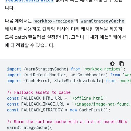
값마다 다른 대체를 제공할 수 있습
니다.
다음 예에서는
workbox-recipes
의
warmStrategyCache
레시피를 사용하고 런타임 캐시에 미리 캐시된 항목을 제공하
도록 catch 핸들러를 설정합니다. 그러나 대체가 애플리케이션
에 더 적합할 수 있습니다.
import
{
warmStrategyCache
}
from
'workbox-recipes'
;
import
{
setDefaultHandler
,
setCatchHandler
}
from
'wo
import
{
CacheFirst
,
StaleWhileRevalidate
}
from
'work
// Fallback assets to cache
const
FALLBACK_HTML_URL
=
'/offline.html'
;
const
FALLBACK_IMAGE_URL
=
'/images/image-not-found
const
FALLBACK_STRATEGY
=
new
CacheFirst
();
// Warm the runtime cache with a list of asset URLs
warmStrategyCache
({