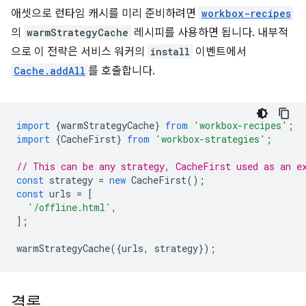
애셋으로 런타임 캐시를 미리 준비하려면
workbox-recipes
의
warmStrategyCache
레시피를 사용하면 됩니다. 내부적
으로 이 전략은 서비스 워커의
install
이벤트에서
Cache.addAll
를 호출합니다.
import
{
warmStrategyCache
}
from
'workbox-recipes'
;
import
{
CacheFirst
}
from
'workbox-strategies'
;
// This can be any strategy, CacheFirst used as an e
const
strategy
=
new
CacheFirst
();
const
urls
=
[
'/offline.html'
,
];
warmStrategyCache
({
urls
,
strategy
});
결론