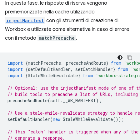
In questa fase, le risposte di riserva vengono
prememorizzate nella cache utilizzando
injectManifest
con gli strumenti di creazione di
Workbox e utilizzate come alternativa in caso di errore
con il metodo
matchPrecache
.
import
{
matchPrecache
,
precacheAndRoute
}
from
'workb
import
{
setDefaultHandler
,
setCatchHandler
}
from
'wo
import
{
StaleWhileRevalidate
}
from
'workbox-strategi
// Optional: use the injectManifest mode of one of t
// build tools to precache a list of URLs, including
precacheAndRoute
(
self
.
__WB_MANIFEST
);
// Use a stale-while-revalidate strategy to handle re
setDefaultHandler
(
new
StaleWhileRevalidate
());
// This "catch" handler is triggered when any of the
// generate a response.