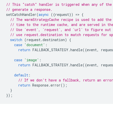
// This "catch" handler is triggered when any of the
// generate a response.
setCatchHandler
(
async
({
request
})
=
>
{
// The warmStrategyCache recipe is used to add the
// time to the runtime cache, and are served in th
// Use `event`, `request`, and `url` to figure out 
// use request.destination to match requests for s
switch
(
request
.
destination
)
{
case
'document'
:
return
FALLBACK_STRATEGY
.
handle
({
event
,
reques
case
'image'
:
return
FALLBACK_STRATEGY
.
handle
({
event
,
reques
default
:
// If we don't have a fallback, return an erro
return
Response
.
error
();
}
});