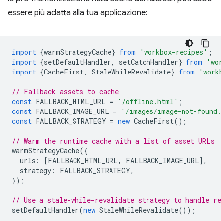
essere più adatta alla tua applicazione:
import
{
warmStrategyCache
}
from
'workbox-recipes'
;
import
{
setDefaultHandler
,
setCatchHandler
}
from
'wo
import
{
CacheFirst
,
StaleWhileRevalidate
}
from
'work
// Fallback assets to cache
const
FALLBACK_HTML_URL
=
'/offline.html'
;
const
FALLBACK_IMAGE_URL
=
'/images/image-not-found
const
FALLBACK_STRATEGY
=
new
CacheFirst
();
// Warm the runtime cache with a list of asset URLs
warmStrategyCache
({
urls
:
[
FALLBACK_HTML_URL
,
FALLBACK_IMAGE_URL
],
strategy
:
FALLBACK_STRATEGY
,
});
// Use a stale-while-revalidate strategy to handle re
setDefaultHandler
(
new
StaleWhileRevalidate
());