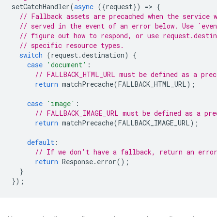
setCatchHandler
(
async
({
request
})
=
>
{
// Fallback assets are precached when the service 
// served in the event of an error below. Use `even
// figure out how to respond, or use request.desti
// specific resource types.
switch
(
request
.
destination
)
{
case
'document'
:
// FALLBACK_HTML_URL must be defined as a prec
return
matchPrecache
(
FALLBACK_HTML_URL
);
case
'image'
:
// FALLBACK_IMAGE_URL must be defined as a pre
return
matchPrecache
(
FALLBACK_IMAGE_URL
);
default
:
// If we don't have a fallback, return an erro
return
Response
.
error
();
}
});