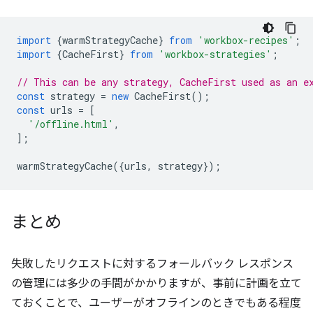
import
{
warmStrategyCache
}
from
'workbox-recipes'
;
import
{
CacheFirst
}
from
'workbox-strategies'
;
// This can be any strategy, CacheFirst used as an e
const
strategy
=
new
CacheFirst
();
const
urls
=
[
'/offline.html'
,
];
warmStrategyCache
({
urls
,
strategy
});
まとめ
失敗したリクエストに対するフォールバック レスポンス
の管理には多少の手間がかかりますが、事前に計画を立て
ておくことで、ユーザーがオフラインのときでもある程度