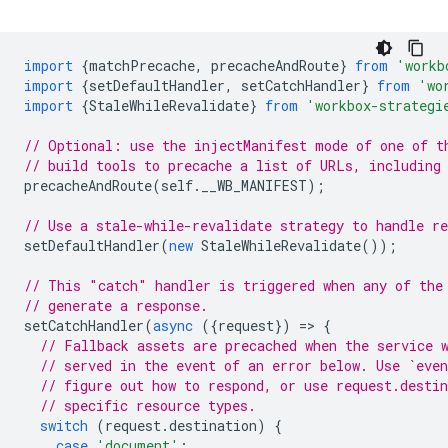
import
{
matchPrecache
,
precacheAndRoute
}
from
'workb
import
{
setDefaultHandler
,
setCatchHandler
}
from
'wo
import
{
StaleWhileRevalidate
}
from
'workbox-strategi
// Optional: use the injectManifest mode of one of t
// build tools to precache a list of URLs, including
precacheAndRoute
(
self
.
__WB_MANIFEST
);
// Use a stale-while-revalidate strategy to handle re
setDefaultHandler
(
new
StaleWhileRevalidate
());
// This "catch" handler is triggered when any of the
// generate a response.
setCatchHandler
(
async
({
request
})
=
>
{
// Fallback assets are precached when the service 
// served in the event of an error below. Use `even
// figure out how to respond, or use request.desti
// specific resource types.
switch
(
request
.
destination
)
{
case
'document'
: