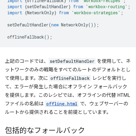
import
{
offlineFallback
}
from
'workbox-recipes'
;
import
{
setDefaultHandler
}
from
'workbox-routing'
;
import
{
NetworkOnly
}
from
'workbox-strategies'
;
setDefaultHandler
(
new
NetworkOnly
());
offlineFallback
();
上記のコードでは、
setDefaultHandler
を使用して、ネ
ットワークのみの戦略をすべてのルートのデフォルトとし
て使用します。次に
offlineFallback
レシピを実行し
て、エラーが発生した場合にオフライン フォールバック
を提供します。このレシピでは、オフラインの代替 HTML
ファイルの名前は
offline.html
で、ウェブサーバーの
ルートから提供されることを前提としています。
包括的なフォールバック