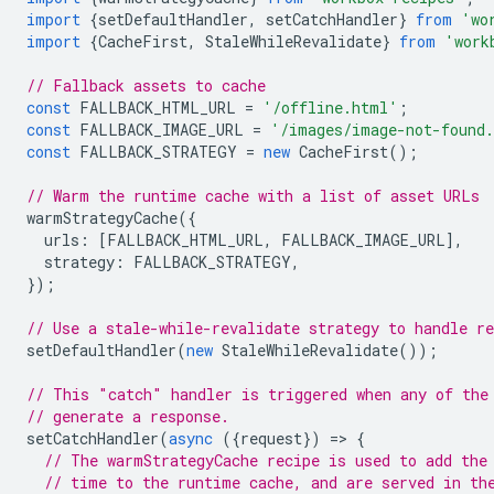
import
{
setDefaultHandler
,
setCatchHandler
}
from
'wo
import
{
CacheFirst
,
StaleWhileRevalidate
}
from
'work
// Fallback assets to cache
const
FALLBACK_HTML_URL
=
'/offline.html'
;
const
FALLBACK_IMAGE_URL
=
'/images/image-not-found
const
FALLBACK_STRATEGY
=
new
CacheFirst
();
// Warm the runtime cache with a list of asset URLs
warmStrategyCache
({
urls
:
[
FALLBACK_HTML_URL
,
FALLBACK_IMAGE_URL
],
strategy
:
FALLBACK_STRATEGY
,
});
// Use a stale-while-revalidate strategy to handle re
setDefaultHandler
(
new
StaleWhileRevalidate
());
// This "catch" handler is triggered when any of the
// generate a response.
setCatchHandler
(
async
({
request
})
=
>
{
// The warmStrategyCache recipe is used to add the
// time to the runtime cache, and are served in th