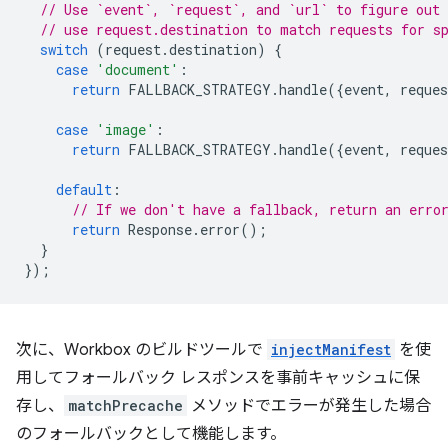
// Use `event`, `request`, and `url` to figure out 
// use request.destination to match requests for s
switch
(
request
.
destination
)
{
case
'document'
:
return
FALLBACK_STRATEGY
.
handle
({
event
,
reques
case
'image'
:
return
FALLBACK_STRATEGY
.
handle
({
event
,
reques
default
:
// If we don't have a fallback, return an erro
return
Response
.
error
();
}
});
次に、Workbox のビルドツールで
injectManifest
を使
用してフォールバック レスポンスを事前キャッシュに保
存し、
matchPrecache
メソッドでエラーが発生した場合
のフォールバックとして機能します。