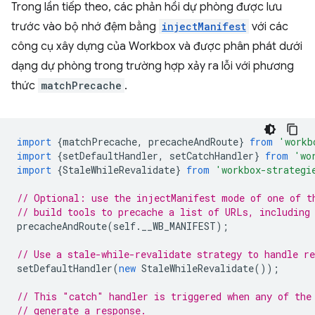
Trong lần tiếp theo, các phản hồi dự phòng được lưu
trước vào bộ nhớ đệm bằng
injectManifest
với các
công cụ xây dựng của Workbox và được phân phát dưới
dạng dự phòng trong trường hợp xảy ra lỗi với phương
thức
matchPrecache
.
import
{
matchPrecache
,
precacheAndRoute
}
from
'workb
import
{
setDefaultHandler
,
setCatchHandler
}
from
'wo
import
{
StaleWhileRevalidate
}
from
'workbox-strategi
// Optional: use the injectManifest mode of one of t
// build tools to precache a list of URLs, including
precacheAndRoute
(
self
.
__WB_MANIFEST
);
// Use a stale-while-revalidate strategy to handle re
setDefaultHandler
(
new
StaleWhileRevalidate
());
// This "catch" handler is triggered when any of the
// generate a response.