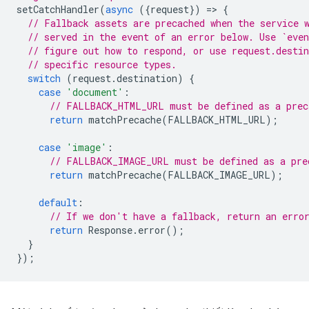
setCatchHandler
(
async
({
request
})
=
>
{
// Fallback assets are precached when the service 
// served in the event of an error below. Use `even
// figure out how to respond, or use request.desti
// specific resource types.
switch
(
request
.
destination
)
{
case
'document'
:
// FALLBACK_HTML_URL must be defined as a prec
return
matchPrecache
(
FALLBACK_HTML_URL
);
case
'image'
:
// FALLBACK_IMAGE_URL must be defined as a pre
return
matchPrecache
(
FALLBACK_IMAGE_URL
);
default
:
// If we don't have a fallback, return an erro
return
Response
.
error
();
}
});