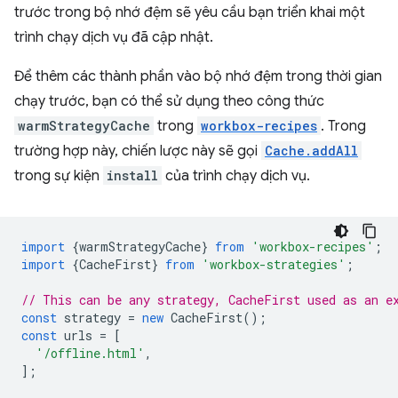
trước trong bộ nhớ đệm sẽ yêu cầu bạn triển khai một
trình chạy dịch vụ đã cập nhật.
Để thêm các thành phần vào bộ nhớ đệm trong thời gian
chạy trước, bạn có thể sử dụng theo công thức
warmStrategyCache
trong
workbox-recipes
. Trong
trường hợp này, chiến lược này sẽ gọi
Cache.addAll
trong sự kiện
install
của trình chạy dịch vụ.
import
{
warmStrategyCache
}
from
'workbox-recipes'
;
import
{
CacheFirst
}
from
'workbox-strategies'
;
// This can be any strategy, CacheFirst used as an e
const
strategy
=
new
CacheFirst
();
const
urls
=
[
'/offline.html'
,
];