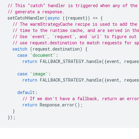
// This "catch" handler is triggered when any of the
// generate a response.
setCatchHandler
(
async
({
request
})
=
>
{
// The warmStrategyCache recipe is used to add the
// time to the runtime cache, and are served in th
// Use `event`, `request`, and `url` to figure out 
// use request.destination to match requests for s
switch
(
request
.
destination
)
{
case
'document'
:
return
FALLBACK_STRATEGY
.
handle
({
event
,
reques
case
'image'
:
return
FALLBACK_STRATEGY
.
handle
({
event
,
reques
default
:
// If we don't have a fallback, return an erro
return
Response
.
error
();
}
});