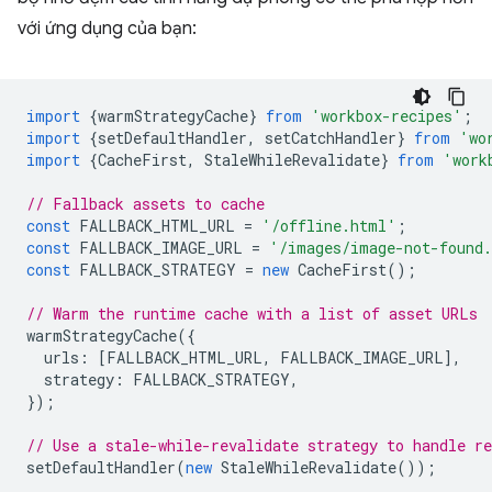
với ứng dụng của bạn:
import
{
warmStrategyCache
}
from
'workbox-recipes'
;
import
{
setDefaultHandler
,
setCatchHandler
}
from
'wo
import
{
CacheFirst
,
StaleWhileRevalidate
}
from
'work
// Fallback assets to cache
const
FALLBACK_HTML_URL
=
'/offline.html'
;
const
FALLBACK_IMAGE_URL
=
'/images/image-not-found
const
FALLBACK_STRATEGY
=
new
CacheFirst
();
// Warm the runtime cache with a list of asset URLs
warmStrategyCache
({
urls
:
[
FALLBACK_HTML_URL
,
FALLBACK_IMAGE_URL
],
strategy
:
FALLBACK_STRATEGY
,
});
// Use a stale-while-revalidate strategy to handle re
setDefaultHandler
(
new
StaleWhileRevalidate
());