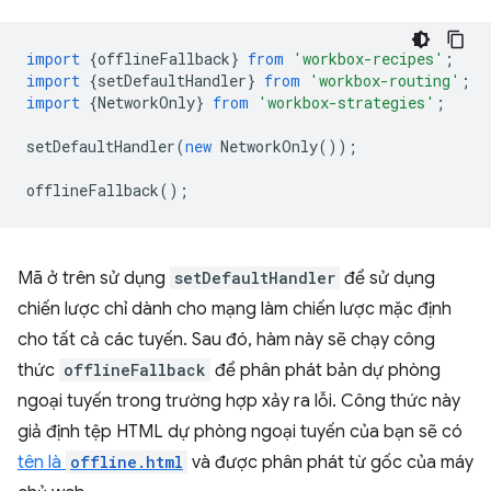
import
{
offlineFallback
}
from
'workbox-recipes'
;
import
{
setDefaultHandler
}
from
'workbox-routing'
;
import
{
NetworkOnly
}
from
'workbox-strategies'
;
setDefaultHandler
(
new
NetworkOnly
());
offlineFallback
();
Mã ở trên sử dụng
setDefaultHandler
để sử dụng
chiến lược chỉ dành cho mạng làm chiến lược mặc định
cho tất cả các tuyến. Sau đó, hàm này sẽ chạy công
thức
offlineFallback
để phân phát bản dự phòng
ngoại tuyến trong trường hợp xảy ra lỗi. Công thức này
giả định tệp HTML dự phòng ngoại tuyến của bạn sẽ có
tên là
offline.html
và được phân phát từ gốc của máy