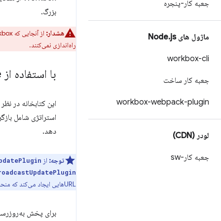
جعبه کار-پنجره
بزرگ.
هشدار:
از آنجایی که Workbox باید بتواند مقادیر سرصفحه را بخواند،
ماژول های Node
js
.
راه‌اندازی نمی‌کنند.
workbox-cli
با استفاده از Broadcast Update
جعبه کار ساخت
workbox-webpack-plugin
این کتابخانه در نظر
استراتژی شامل بازگ
دهد.
لودر (CDN)
جعبه کار-sw
توجه:
از
pdatePlugin
roadcastUpdatePlugin
URLهایی ایجاد می‌کند که منحصراً با محتوا مطابقت دارند، بنابراین هرگز ورودی‌های حافظه پنهان موجود را بازنویسی نمی‌کند.
برای پخش به‌روزرسا