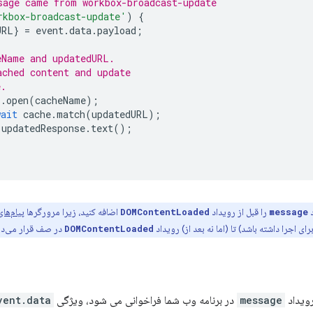
sage came from workbox-broadcast-update
rkbox-broadcast-update'
)
{
URL
}
=
event
.
data
.
payload
;
eName and updatedURL.
ached content and update
e.
s
.
open
(
cacheName
);
wait
cache
.
match
(
updatedURL
);
updatedResponse
.
text
();
د
را قبل از رویداد
اضافه کنید، زیرا مرورگرها
پیام‌های
DOMContentLoaded
message
 اجرا داشته باشد) تا (اما نه بعد از) رویداد
در صف قرار می‌ده
DOMContentLoaded
ویداد
message
در برنامه وب شما فراخوانی می شود، ویژگی
vent.data