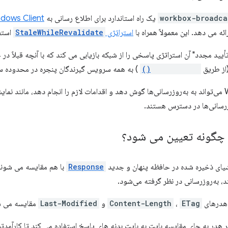
workbox-broadca
یک راه استاندارد برای اطلاع رسانی به
dows Client
ائه می دهد. این معمولاً همراه با
استراتژی
StaleWhileRevalidate
استف
أیید مجدد" آن استراتژی پاسخی را از شبکه بازیابی می کند که با آنچه قبلاً د
(از طریق
postMessage()
) به همه سرویس گیرندگان پنجره در محدوده س
Windows Clients می‌تواند به به‌روزرسانی‌ها گوش دهد و اقدامات لازم را انجام دهد، مانند
زرسانی‌ها در دسترس هستند.
 چگونه تعیین می شود؟
یای ذخیره شده در حافظه پنهان و جدید
Response
با هم مقایسه می شوند 
، به‌روزرسانی در نظر گرفته می‌شود.
هدرهای
ETag
،
Content-Length
و
Last-Modified
مقایسه می ش
ز مقادیر هدر به جای مقایسه بایت به بایت بدنه های پاسخ استفاده می کند تا کارآمد