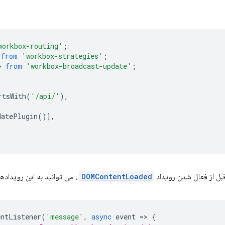
workbox-routing'
;
from
'workbox-strategies'
;
}
from
'workbox-broadcast-update'
;
rtsWith
(
'/api/'
),
datePlugin
()],
قبل از فعال شدن رویداد
DOMContentLoaded
، می توانید به این رویداد
entListener
(
'message'
,
async
event
=
>
{