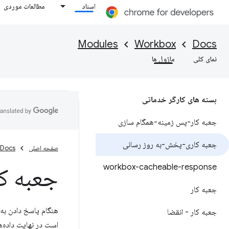
اسناد
مطالعات موردی
Modules
Workbox
Docs
نمای کلی
ماژول ها
بسته های کارگر خدماتی
جعبه کار-پس زمینه-همگام سازی
جعبه کاری-پخش-به روز رسانی
صفحه اصلی
Docs
workbox-cacheable-response
جعبه ک
جعبه کار
هنگام پاسخ دادن به
جعبه کار - انقضا
است در نهایت داده‌ه