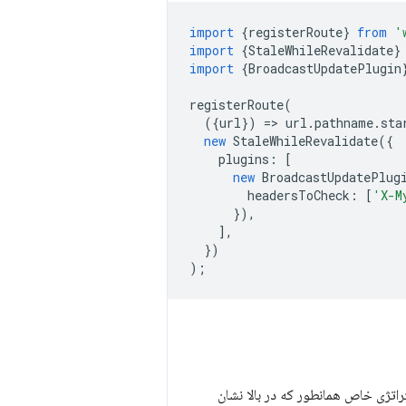
import
{
registerRoute
}
from
'
import
{
StaleWhileRevalidate
}
import
{
BroadcastUpdatePlugin
registerRoute
(
({
url
})
=
>
url
.
pathname
.
sta
new
StaleWhileRevalidate
({
plugins
:
[
new
BroadcastUpdatePlug
headersToCheck
:
[
'X-M
}),
],
})
);
راتژی خاص همانطور که در بالا نشان