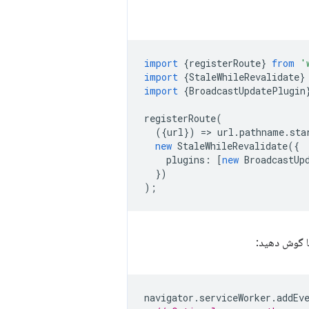
import
{
registerRoute
}
from
'
import
{
StaleWhileRevalidate
}
import
{
BroadcastUpdatePlugin
registerRoute
(
({
url
})
=
>
url
.
pathname
.
sta
new
StaleWhileRevalidate
({
plugins
:
[
new
BroadcastUp
})
);
ها گوش دهید:
navigator
.
serviceWorker
.
addEv