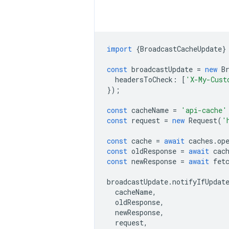
import
{
BroadcastCacheUpdate
}
const
broadcastUpdate
=
new
B
headersToCheck
:
[
'X-My-Cust
});
const
cacheName
=
'api-cache'
const
request
=
new
Request
(
'
const
cache
=
await
caches
.
op
const
oldResponse
=
await
cac
const
newResponse
=
await
fet
broadcastUpdate
.
notifyIfUpdat
cacheName
,
oldResponse
,
newResponse
,
request
,