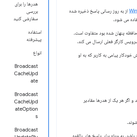
هدرها را برای
Win
از به روز رسانی پاسخ ذخیره شده
بررسی
سفارشی کنید
اده می شود.
استفاده
ر حافظه پنهان شده بود متفاوت است،
پیشرفته
رویس کارگر فعلی ارسال می کند.
انواع
 نمایش خودکار پیامی به کاربر که به او
Broadcast
CacheUpd
ate
Broadcast
و اگر هر یک از هدرها مقادیر
CacheUpd
ateOption
s
وند.
Broadcast
تر باشد، به ویژه برای پاسخ های بالقوه