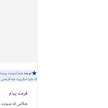
توجه:
حتماً شنونده رویدا
کد جاوا اسکریپت شما فرصتی برای
فرمت پیام
هنگامی که شنونده ر