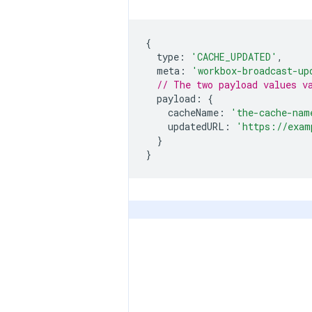
{
type
:
'CACHE_UPDATED'
,
meta
:
'workbox-broadcast-up
// The two payload values v
payload
:
{
cacheName
:
'the-cache-nam
updatedURL
:
'https://exam
}
}