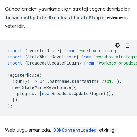
Güncellemeleri yayınlamak için strateji seçeneklerinize bir
broadcastUpdate.BroadcastUpdatePlugin
eklemeniz
yeterlidir.
import
{
registerRoute
}
from
'workbox-routing'
;
import
{
StaleWhileRevalidate
}
from
'workbox-strategi
import
{
BroadcastUpdatePlugin
}
from
'workbox-broadca
registerRoute
(
({
url
})
=
>
url
.
pathname
.
startsWith
(
'/api/'
),
new
StaleWhileRevalidate
({
plugins
:
[
new
BroadcastUpdatePlugin
()],
})
);
Web uygulamanızda,
DOMContentLoaded
etkinliği