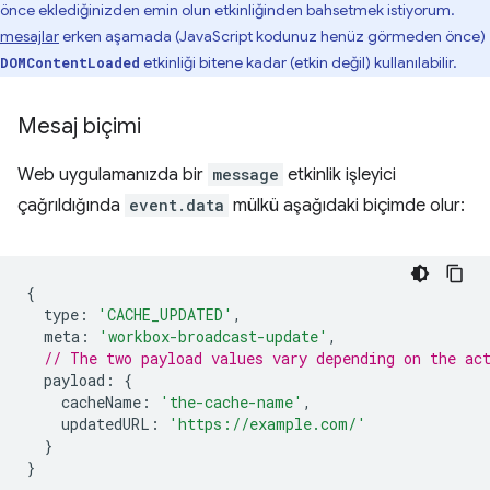
önce eklediğinizden emin olun etkinliğinden bahsetmek istiyorum.
mesajlar
erken aşamada (JavaScript kodunuz henüz görmeden önce)
etkinliği bitene kadar (etkin değil) kullanılabilir.
DOMContentLoaded
Mesaj biçimi
Web uygulamanızda bir
message
etkinlik işleyici
çağrıldığında
event.data
mülkü aşağıdaki biçimde olur:
{
type
:
'CACHE_UPDATED'
,
meta
:
'workbox-broadcast-update'
,
// The two payload values vary depending on the ac
payload
:
{
cacheName
:
'the-cache-name'
,
updatedURL
:
'https://example.com/'
}
}