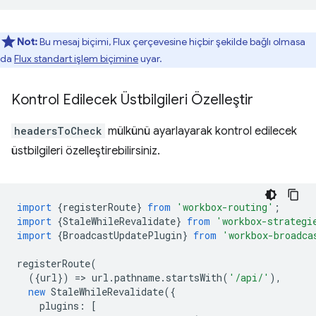
Not:
Bu mesaj biçimi, Flux çerçevesine hiçbir şekilde bağlı olmasa
da
Flux standart işlem biçimine
uyar.
Kontrol Edilecek Üstbilgileri Özelleştir
headersToCheck
mülkünü ayarlayarak kontrol edilecek
üstbilgileri özelleştirebilirsiniz.
import
{
registerRoute
}
from
'workbox-routing'
;
import
{
StaleWhileRevalidate
}
from
'workbox-strategi
import
{
BroadcastUpdatePlugin
}
from
'workbox-broadca
registerRoute
(
({
url
})
=
>
url
.
pathname
.
startsWith
(
'/api/'
),
new
StaleWhileRevalidate
({
plugins
:
[