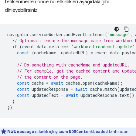
tetiklenmeden önce bu etkinlikleri aşağıdaki gibi
dinleyebilirsiniz:
navigator
.
serviceWorker
.
addEventListener
(
'message'
,
// Optional: ensure the message came from workbox-
if
(
event
.
data
.
meta
===
'workbox-broadcast-update'
const
{
cacheName
,
updatedURL
}
=
event
.
data
.
paylo
// Do something with cacheName and updatedURL.
// For example, get the cached content and updat
// the content on the page.
const
cache
=
await
caches
.
open
(
cacheName
);
const
updatedResponse
=
await
cache
.
match
(
update
const
updatedText
=
await
updatedResponse
.
text
()
}
});
Not:
etkinlik işleyicisini
tarihinden
message
DOMContentLoaded