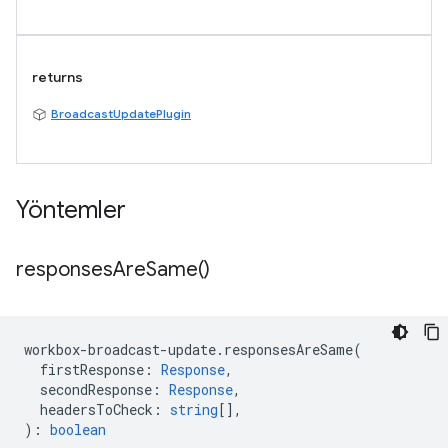
returns
BroadcastUpdatePlugin
Yöntemler
responses
Are
Same(
)
workbox
-
broadcast
-
update
.
responsesAreSame
(
firstResponse
:
Response
,
secondResponse
:
Response
,
headersToCheck
:
string
[],
)
:
boolean