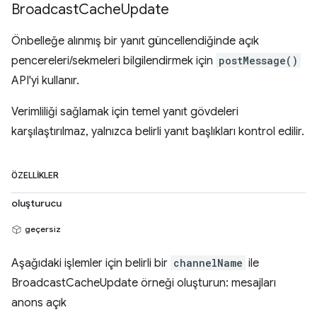
Broadcast
Cache
Update
Önbelleğe alınmış bir yanıt güncellendiğinde açık
pencereleri/sekmeleri bilgilendirmek için
postMessage()
API'yi kullanır.
Verimliliği sağlamak için temel yanıt gövdeleri
karşılaştırılmaz, yalnızca belirli yanıt başlıkları kontrol edilir.
ÖZELLIKLER
oluşturucu
geçersiz
Aşağıdaki işlemler için belirli bir
channelName
ile
BroadcastCacheUpdate örneği oluşturun: mesajları
anons açık