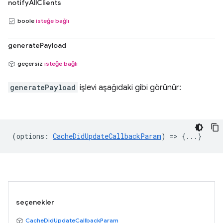
notifyAllClients
boole
isteğe bağlı
generatePayload
geçersiz
isteğe bağlı
generatePayload
işlevi aşağıdaki gibi görünür:
(
options
:
CacheDidUpdateCallbackParam
) => {...}
seçenekler
CacheDidUpdateCallbackParam