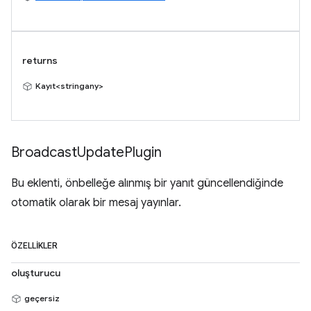
returns
Kayıt<stringany>
Broadcast
Update
Plugin
Bu eklenti, önbelleğe alınmış bir yanıt güncellendiğinde
otomatik olarak bir mesaj yayınlar.
ÖZELLIKLER
oluşturucu
geçersiz