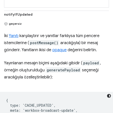
notifyIfUpdated
geçersiz
İki
Yanıtı
karşılaştırır ve yanıtlar farklıysa tüm pencere
istemcilerine (
postMessage()
aracılığıyla) bir mesaj
gönderir. Yanıtların ikisi de
opaque
değerini belirtin.
Yayınlanan mesajın biçimi aşağıdaki gibidir (
payload
,
örneğin oluşturulduğu
generatePayload
seçeneği
aracılığıyla özelleştirilebilir):
{

  type: 'CACHE_UPDATED',

  meta: 'workbox-broadcast-update',
