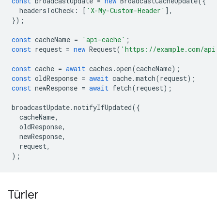
const
broadcastUpdate
=
new
BroadcastCacheUpdate
({
headersToCheck
:
[
'X-My-Custom-Header'
],
});
const
cacheName
=
'api-cache'
;
const
request
=
new
Request
(
'https://example.com/api
const
cache
=
await
caches
.
open
(
cacheName
);
const
oldResponse
=
await
cache
.
match
(
request
);
const
newResponse
=
await
fetch
(
request
);
broadcastUpdate
.
notifyIfUpdated
({
cacheName
,
oldResponse
,
newResponse
,
request
,
);
Türler