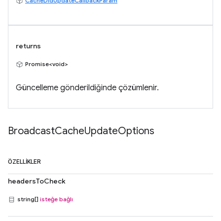
CacheDidUpdateCallbackParam
returns
Promise<void>
Güncelleme gönderildiğinde çözümlenir.
Broadcast
Cache
Update
Options
ÖZELLIKLER
headersToCheck
string[]
isteğe bağlı