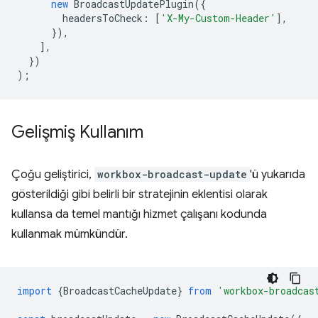
new
BroadcastUpdatePlugin
({
headersToCheck
:
[
'X-My-Custom-Header'
],
}),
],
})
);
Gelişmiş Kullanım
Çoğu geliştirici,
workbox-broadcast-update
'ü yukarıda
gösterildiği gibi belirli bir stratejinin eklentisi olarak
kullansa da temel mantığı hizmet çalışanı kodunda
kullanmak mümkündür.
import
{
BroadcastCacheUpdate
}
from
'workbox-broadcas