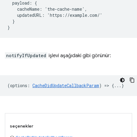
  payload: {

    cacheName: 'the-cache-name',

    updatedURL: 'https://example.com/'

  }

notifyIfUpdated
işlevi aşağıdaki gibi görünür:
(
options
:
CacheDidUpdateCallbackParam
) => {...}
seçenekler