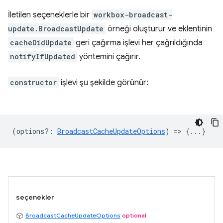
İletilen seçeneklerle bir
workbox-broadcast-
update.BroadcastUpdate
örneği oluşturur ve eklentinin
cacheDidUpdate
geri çağırma işlevi her çağrıldığında
notifyIfUpdated
yöntemini çağırır.
constructor
işlevi şu şekilde görünür:
(
options?
:
BroadcastCacheUpdateOptions
) => {...}
seçenekler
BroadcastCacheUpdateOptions
optional