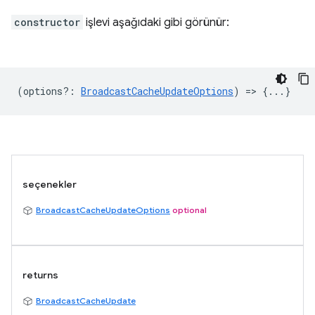
constructor
işlevi aşağıdaki gibi görünür:
(
options?
:
BroadcastCacheUpdateOptions
) => {...}
seçenekler
BroadcastCacheUpdateOptions
optional
returns
BroadcastCacheUpdate