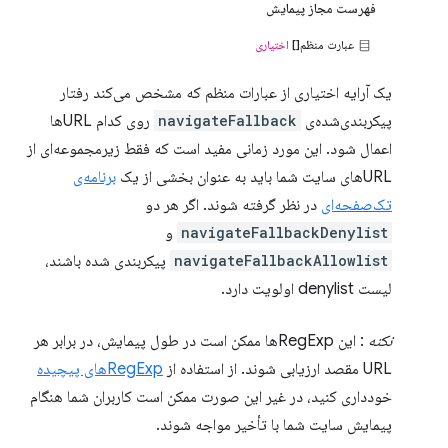
فهرست مجاز پیمایش
عبارت منظم[]
اختیاری
یک آرایه اختیاری از عبارات منظم که مشخص می‌کند رفتار
پیکربندی‌شده‌ی
navigateFallback
روی کدام URLها
اعمال شود. این مورد زمانی مفید است که فقط زیرمجموعه‌ای از
URLهای سایت شما باید به عنوان بخشی از یک
برنامه‌ی
تک‌صفحه‌ای
در نظر گرفته شوند. اگر هر دو
navigateFallbackDenylist
و
navigateFallbackAllowlist
پیکربندی شده باشند،
لیست denylist اولویت دارد.
نکته
: این RegExpها ممکن است در طول پیمایش، در برابر هر
URL مقصد ارزیابی شوند. از استفاده از
RegExpهای پیچیده
خودداری کنید، در غیر این صورت ممکن است کاربران شما هنگام
پیمایش سایت شما با تأخیر مواجه شوند.