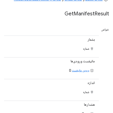
Get
Manifest
Result
خواص
بشمار
شماره
مانیفست ورودی‌ها
ورودی مانیفست
[]
اندازه
شماره
هشدارها