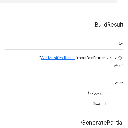
Build
Result
نوع
حذف<
"manifestEntries"
GetManifestResult
> و شیء
خواص
مسیرهای فایل
رشته[]
Generate
Partial