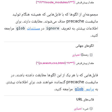
مقدار پیش‌فرض:
["**\/node_modules\/**\/*"]
مجموعه‌ای از الگوها که با فایل‌هایی که همیشه هنگام تولید
مانیفست precache حذف می‌شوند، مطابقت دارند. برای
اطلاعات بیشتر، به تعریف
ignore
در
مستندات
glob
مراجعه
کنید.
الگوهای جهانی
رشته[]
اختیاری
مقدار پیش‌فرض:
["**\/*.{js,wasm,css,html}"]
فایل‌هایی که با هر یک از این الگوها مطابقت داشته باشند، در
مانیفست precache گنجانده خواهند شد. برای اطلاعات بیشتر،
به
پرایمر
glob
مراجعه کنید.
قالب‌های URL
شیء
اختیاری