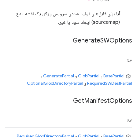
آیا برای فایل‌های تولید شده‌ی سرویس ورکر، یک نقشه منبع
(sourcemap) ایجاد شود یا خیر.
Generate
SWOptions
نوع
BasePartial
و
GlobPartial
و
GeneratePartial
و
RequiredSWDestPartial
و
OptionalGlobDirectoryPartial
Get
Manifest
Options
نوع
BasePartial
و
GlobPartial
و
RequiredGlobDirectoryPartial