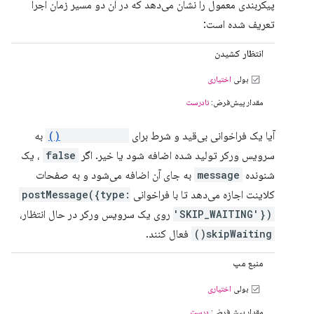
پیکربندی معمول را نشان می‌دهد که در آن دو مسیر زمان اجرا
تعریف شده است:
انتظار کشیدن
بولی
اختیاری
مقدار پیش‌فرض:
نادرست
آیا یک فراخوانی بی‌قید و شرط برای
skipWaiting()
به
سرویس ورکر تولید شده اضافه شود یا خیر. اگر
false
، یک
شنونده
message
به جای آن اضافه می‌شود و به صفحات
کلاینت اجازه می‌دهد تا با فراخوانی
postMessage({type:
'SKIP_WAITING'})
روی یک سرویس ورکر در حال انتظار،
skipWaiting()
فعال کنند.
منبع مپ
بولی
اختیاری
مقدار پیش‌فرض:
درست