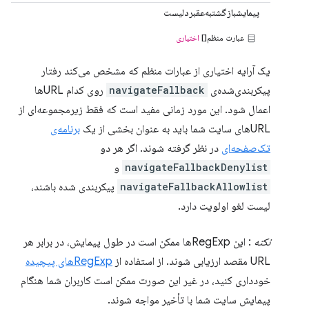
پیمایشبازگشتبه‌عقبردلیست
عبارت منظم[]
اختیاری
یک آرایه اختیاری از عبارات منظم که مشخص می‌کند رفتار
پیکربندی‌شده‌ی
navigateFallback
روی کدام URLها
اعمال شود. این مورد زمانی مفید است که فقط زیرمجموعه‌ای از
URLهای سایت شما باید به عنوان بخشی از یک
برنامه‌ی
تک‌صفحه‌ای
در نظر گرفته شوند. اگر هر دو
navigateFallbackDenylist
و
navigateFallbackAllowlist
پیکربندی شده باشند،
لیست لغو اولویت دارد.
نکته
: این RegExpها ممکن است در طول پیمایش، در برابر هر
URL مقصد ارزیابی شوند. از استفاده از
RegExpهای پیچیده
خودداری کنید، در غیر این صورت ممکن است کاربران شما هنگام
پیمایش سایت شما با تأخیر مواجه شوند.