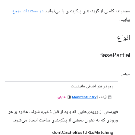
مجموعه کاملی از گزینه‌های پیکربندی را می‌توانید
در مستندات مرجع
بیابید.
انواع
Base
Partial
خواص
ورودی‌های اضافی مانیفست
(رشته |
ManifestEntry
)[]
اختیاری
فهرستی از ورودی‌هایی که باید از قبل ذخیره شوند، علاوه بر هر
ورودی که به عنوان بخشی از پیکربندی ساخت ایجاد می‌شود.
dontCacheBustURLsMatching