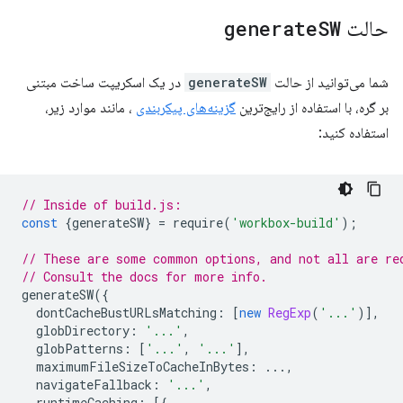
حالت
SW
generate
شما می‌توانید از حالت
generateSW
در یک اسکریپت ساخت مبتنی
بر گره، با استفاده از رایج‌ترین
گزینه‌های پیکربندی
، مانند موارد زیر،
استفاده کنید:
// Inside of build.js:
const
{
generateSW
}
=
require
(
'workbox-build'
);
// These are some common options, and not all are re
// Consult the docs for more info.
generateSW
({
dontCacheBustURLsMatching
:
[
new
RegExp
(
'...'
)],
globDirectory
:
'...'
,
globPatterns
:
[
'...'
,
'...'
],
maximumFileSizeToCacheInBytes
:
...,
navigateFallback
:
'...'
,
runtimeCaching
:
[{