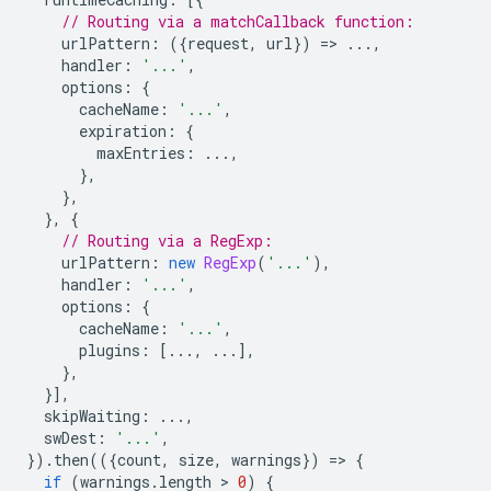
// Routing via a matchCallback function:
urlPattern
:
({
request
,
url
})
=
>
...,
handler
:
'...'
,
options
:
{
cacheName
:
'...'
,
expiration
:
{
maxEntries
:
...,
},
},
},
{
// Routing via a RegExp:
urlPattern
:
new
RegExp
(
'...'
),
handler
:
'...'
,
options
:
{
cacheName
:
'...'
,
plugins
:
[...,
...],
},
}],
skipWaiting
:
...,
swDest
:
'...'
,
}).
then
(({
count
,
size
,
warnings
})
=
>
{
if
(
warnings
.
length
 > 
0
)
{