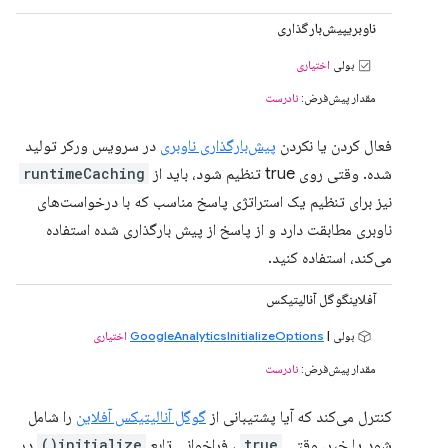
ناوبریپیش‌بارگذاری
بولی
اختیاری
مقدار پیش‌فرض:
نادرست
فعال کردن یا نکردن
پیش‌بارگذاری ناوبری
در سرویس ورکر تولید
شده. وقتی روی true تنظیم شود، باید از
runtimeCaching
نیز برای تنظیم یک استراتژی پاسخ مناسب که با درخواست‌های
ناوبری مطابقت دارد و از پاسخ از پیش بارگذاری شده استفاده
می‌کند، استفاده کنید.
آفلاینگوگل آنالیتیکس
بولی |
GoogleAnalyticsInitializeOptions
اختیاری
مقدار پیش‌فرض:
نادرست
کنترل می‌کند که آیا پشتیبانی از
گوگل آنالیتیکس آفلاین
را شامل
شود یا خیر. وقتی
true
، فراخوانی تابع
initialize()
در