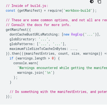
// Inside of build.js:
const
{
getManifest
}
=
require
(
'workbox-build'
);
// These are some common options, and not all are re
// Consult the docs for more info.
getManifest
({
dontCacheBustURLsMatching
:
[
new
RegExp
(
'...'
)],
globDirectory
:
'...'
,
globPatterns
:
[
'...'
,
'...'
],
maximumFileSizeToCacheInBytes
:
...,
}).
then
(({
manifestEntries
,
count
,
size
,
warnings
})
=
if
(
warnings
.
length
 > 
0
)
{
console
.
warn
(
'Warnings encountered while getting the manife
warnings
.
join
(
'\n'
)
);
}
// Do something with the manifestEntries, and pote
});