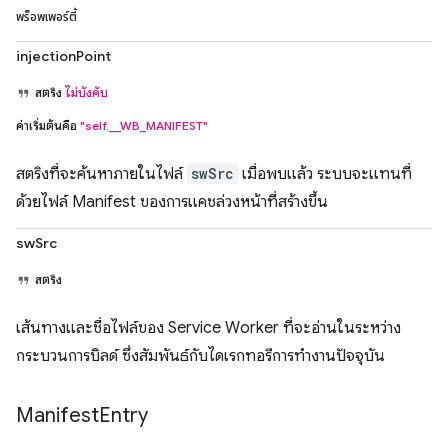
พร็อพเพอร์ตี้
injectionPoint
สตริง
ไม่บังคับ
ค่าเริ่มต้นคือ
"self.__WB_MANIFEST"
สตริงที่จะค้นหาภายในไฟล์
swSrc
เมื่อพบแล้ว ระบบจะแทนที่
ด้วยไฟล์ Manifest ของการแคชล่วงหน้าที่สร้างขึ้น
swSrc
สตริง
เส้นทางและชื่อไฟล์ของ Service Worker ที่จะอ่านในระหว่าง
กระบวนการบิลด์ ซึ่งสัมพันธ์กับไดเรกทอรีการทำงานปัจจุบัน
Manifest
Entry