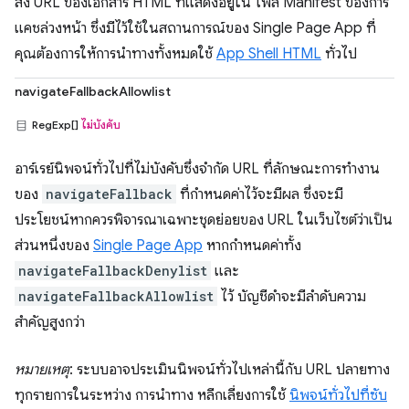
ส่ง URL ของเอกสาร HTML ที่แสดงอยู่ใน ไฟล์ Manifest ของการ
แคชล่วงหน้า ซึ่งมีไว้ใช้ในสถานการณ์ของ Single Page App ที่
คุณต้องการให้การนำทางทั้งหมดใช้
App Shell HTML
ทั่วไป
navigateFallbackAllowlist
RegExp[]
ไม่บังคับ
อาร์เรย์นิพจน์ทั่วไปที่ไม่บังคับซึ่งจำกัด URL ที่ลักษณะการทำงาน
ของ
navigateFallback
ที่กำหนดค่าไว้จะมีผล ซึ่งจะมี
ประโยชน์หากควรพิจารณาเฉพาะชุดย่อยของ URL ในเว็บไซต์ว่าเป็น
ส่วนหนึ่งของ
Single Page App
หากกำหนดค่าทั้ง
navigateFallbackDenylist
และ
navigateFallbackAllowlist
ไว้ บัญชีดำจะมีลำดับความ
สำคัญสูงกว่า
หมายเหตุ
: ระบบอาจประเมินนิพจน์ทั่วไปเหล่านี้กับ URL ปลายทาง
ทุกรายการในระหว่าง การนำทาง หลีกเลี่ยงการใช้
นิพจน์ทั่วไปที่ซับ