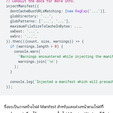
// Consult the docs for more info.
injectManifest
({
dontCacheBustURLsMatching
:
[
new
RegExp
(
'...'
)],
globDirectory
:
'...'
,
globPatterns
:
[
'...'
,
'...'
],
maximumFileSizeToCacheInBytes
:
...,
swDest
:
'...'
,
swSrc
:
'...'
,
}).
then
(({
count
,
size
,
warnings
})
=
>
{
if
(
warnings
.
length
 > 
0
)
{
console
.
warn
(
'Warnings encountered while injecting the mani
warnings
.
join
(
'\n'
)
);
}
console
.
log
(
`Injected a manifest which will precac
});
ซึ่งจะเป็นการสร้างไฟล์ Manifest สำหรับแคชล่วงหน้าตามไฟล์ที่