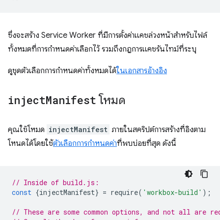
ซึ่งจะสร้าง Service Worker ที่มีการตั้งค่าแคชล่วงหน้าสำหรับไฟล์
ทั้งหมดที่การกำหนดค่าเลือกไว้ รวมถึงกฎการแคชรันไทม์ที่ระบุ
ดูชุดตัวเลือกการกำหนดค่าทั้งหมดได้
ในเอกสารอ้างอิง
inject
Manifest
โหมด
คุณใช้โหมด
injectManifest
ภายในสคริปต์การสร้างที่อิงตาม
โหนดได้โดยใช้
ตัวเลือกการกำหนดค่า
ที่พบบ่อยที่สุด ดังนี้
// Inside of build.js:
const
{
injectManifest
}
=
require
(
'workbox-build'
);
// These are some common options, and not all are re