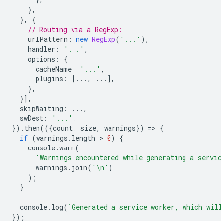
},
},
{
// Routing via a RegExp:
urlPattern
:
new
RegExp
(
'...'
),
handler
:
'...'
,
options
:
{
cacheName
:
'...'
,
plugins
:
[...,
...],
},
}],
skipWaiting
:
...,
swDest
:
'...'
,
}).
then
(({
count
,
size
,
warnings
})
=
>
{
if
(
warnings
.
length
 > 
0
)
{
console
.
warn
(
'Warnings encountered while generating a servi
warnings
.
join
(
'\n'
)
);
}
console
.
log
(
`Generated a service worker, which wil
});