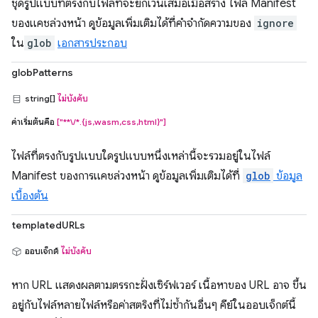
ชุดรูปแบบที่ตรงกับไฟล์ที่จะยกเว้นเสมอเมื่อสร้าง ไฟล์ Manifest
ของแคชล่วงหน้า ดูข้อมูลเพิ่มเติมได้ที่คำจำกัดความของ
ignore
ใน
glob
เอกสารประกอบ
globPatterns
string[]
ไม่บังคับ
ค่าเริ่มต้นคือ
["**\/*.{js,wasm,css,html}"]
ไฟล์ที่ตรงกับรูปแบบใดรูปแบบหนึ่งเหล่านี้จะรวมอยู่ในไฟล์
Manifest ของการแคชล่วงหน้า ดูข้อมูลเพิ่มเติมได้ที่
glob
ข้อมูล
เบื้องต้น
templatedURLs
ออบเจ็กต์
ไม่บังคับ
หาก URL แสดงผลตามตรรกะฝั่งเซิร์ฟเวอร์ เนื้อหาของ URL อาจ ขึ้น
อยู่กับไฟล์หลายไฟล์หรือค่าสตริงที่ไม่ซ้ำกันอื่นๆ คีย์ในออบเจ็กต์นี้