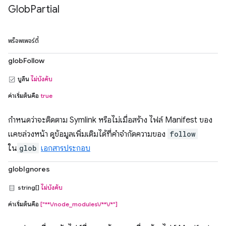
Glob
Partial
พร็อพเพอร์ตี้
globFollow
บูลีน
ไม่บังคับ
ค่าเริ่มต้นคือ
true
กำหนดว่าจะติดตาม Symlink หรือไม่เมื่อสร้าง ไฟล์ Manifest ของ
แคชล่วงหน้า ดูข้อมูลเพิ่มเติมได้ที่คำจำกัดความของ
follow
ใน
glob
เอกสารประกอบ
globIgnores
string[]
ไม่บังคับ
ค่าเริ่มต้นคือ
["**\/node_modules\/**\/*"]