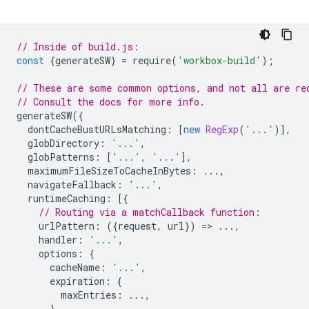
// Inside of build.js:
const
{
generateSW
}
=
require
(
'workbox-build'
);
// These are some common options, and not all are re
// Consult the docs for more info.
generateSW
({
dontCacheBustURLsMatching
:
[
new
RegExp
(
'...'
)],
globDirectory
:
'...'
,
globPatterns
:
[
'...'
,
'...'
],
maximumFileSizeToCacheInBytes
:
...,
navigateFallback
:
'...'
,
runtimeCaching
:
[{
// Routing via a matchCallback function:
urlPattern
:
({
request
,
url
})
=
>
...,
handler
:
'...'
,
options
:
{
cacheName
:
'...'
,
expiration
:
{
maxEntries
:
...,
},