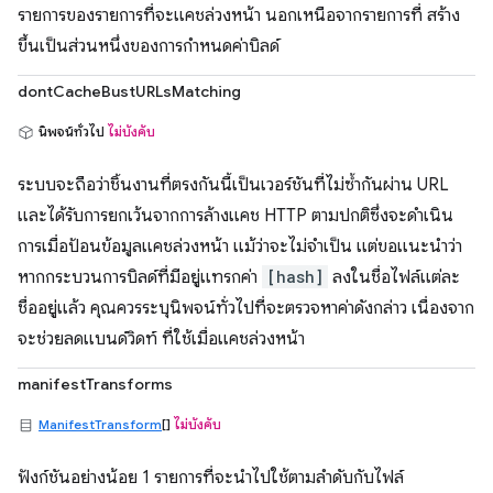
รายการของรายการที่จะแคชล่วงหน้า นอกเหนือจากรายการที่ สร้าง
ขึ้นเป็นส่วนหนึ่งของการกำหนดค่าบิลด์
dontCacheBustURLsMatching
นิพจน์ทั่วไป
ไม่บังคับ
ระบบจะถือว่าชิ้นงานที่ตรงกันนี้เป็นเวอร์ชันที่ไม่ซ้ำกันผ่าน URL
และได้รับการยกเว้นจากการล้างแคช HTTP ตามปกติซึ่งจะดำเนิน
การเมื่อป้อนข้อมูลแคชล่วงหน้า แม้ว่าจะไม่จำเป็น แต่ขอแนะนำว่า
หากกระบวนการบิลด์ที่มีอยู่แทรกค่า
[hash]
ลงในชื่อไฟล์แต่ละ
ชื่ออยู่แล้ว คุณควรระบุนิพจน์ทั่วไปที่จะตรวจหาค่าดังกล่าว เนื่องจาก
จะช่วยลดแบนด์วิดท์ ที่ใช้เมื่อแคชล่วงหน้า
manifestTransforms
ManifestTransform
[]
ไม่บังคับ
ฟังก์ชันอย่างน้อย 1 รายการที่จะนำไปใช้ตามลำดับกับไฟล์