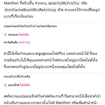
Manifest ที่สร้างขึ้น หากระบุ
modifyURLPrefix
หรือ
dontCacheBustURLsMatching
ด้วย ระบบจะใช้การเปลี่ยนรูป
แบบที่เกี่ยวข้องก่อน
maximumFileSizeToCacheInBytes
หมายเลข
ไม่บังคับ
ค่าเริ่มต้นคือ
2097152
ค่านี้ใช้เพื่อกำหนดขนาดสูงสุดของไฟล์ที่จะ แคชล่วงหน้าได้ ซึ่งจะ
ช่วยป้องกันไม่ให้คุณแคชล่วงหน้าไฟล์ขนาดใหญ่มากโดยไม่ตั้งใจ
ซึ่งอาจตรงกับรูปแบบใดรูปแบบหนึ่งของคุณโดยไม่ตั้งใจ
modifyURLPrefix
ออบเจ็กต์
ไม่บังคับ
สตริงการแมปออบเจ็กต์กับค่าสตริงแทนที่ ซึ่งสามารถใช้เพื่อนำคำนำ
หน้าเส้นทางออกจากรายการในไฟล์ Manifest หรือเพิ่มคำนำหน้า