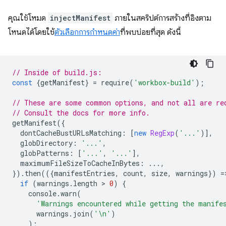
คุณใช้โหมด
injectManifest
ภายในสคริปต์การสร้างที่อิงตาม
โหนดได้โดยใช้
ตัวเลือกการกำหนดค่า
ที่พบบ่อยที่สุด ดังนี้
// Inside of build.js:
const
{
getManifest
}
=
require
(
'workbox-build'
);
// These are some common options, and not all are re
// Consult the docs for more info.
getManifest
({
dontCacheBustURLsMatching
:
[
new
RegExp
(
'...'
)],
globDirectory
:
'...'
,
globPatterns
:
[
'...'
,
'...'
],
maximumFileSizeToCacheInBytes
:
...,
}).
then
(({
manifestEntries
,
count
,
size
,
warnings
})
=
if
(
warnings
.
length
 > 
0
)
{
console
.
warn
(
'Warnings encountered while getting the manife
warnings
.
join
(
'\n'
)
);