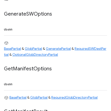
Generate
SWOptions
ประเภท
BasePartial
&
GlobPartial
&
GeneratePartial
&
RequiredSWDestPar
tial
&
OptionalGlobDirectoryPartial
Get
Manifest
Options
ประเภท
BasePartial
&
GlobPartial
&
RequiredGlobDirectoryPartial