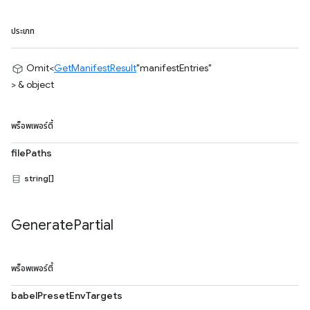
ประเภท
Omit<
GetManifestResult
"manifestEntries"
> & object
พร็อพเพอร์ตี้
filePaths
string[]
Generate
Partial
พร็อพเพอร์ตี้
babelPresetEnvTargets