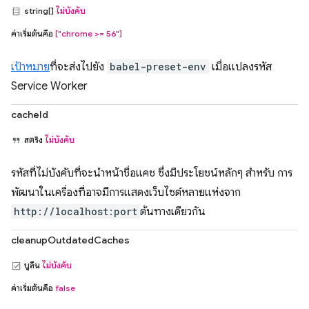
string[]
ไม่บังคับ
ค่าเริ่มต้นคือ
["chrome >= 56"]
เป้าหมาย
ที่จะส่งไปยัง
babel-preset-env
เมื่อแปลงรหัส
Service Worker
cacheId
สตริง
ไม่บังคับ
รหัสที่ไม่บังคับที่จะนำหน้าชื่อแคช ซึ่งมีประโยชน์หลักๆ สำหรับ การ
พัฒนาในเครื่องที่อาจมีการแสดงเว็บไซต์หลายแห่งจาก
http://localhost:port
ต้นทางเดียวกัน
cleanupOutdatedCaches
บูลีน
ไม่บังคับ
ค่าเริ่มต้นคือ
false