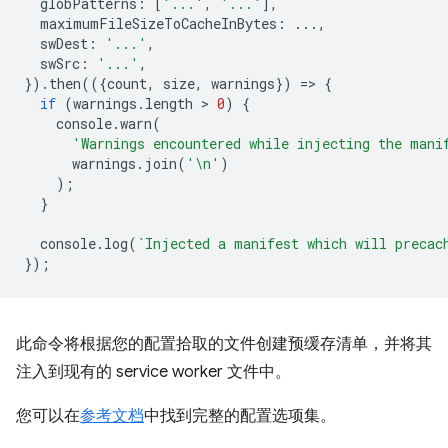
globPatterns
:
[
'...'
,
'...'
],
maximumFileSizeToCacheInBytes
:
...,
swDest
:
'...'
,
swSrc
:
'...'
,
}).
then
(({
count
,
size
,
warnings
})
=
>
{
if
(
warnings
.
length
 > 
0
)
{
console
.
warn
(
'Warnings encountered while injecting the mani
warnings
.
join
(
'\n'
)
);
}
console
.
log
(
`Injected a manifest which will precac
});
此命令将根据您的配置拾取的文件创建预缓存清单，并将其
注入到现有的 service worker 文件中。
您可以在
参考文档
中找到完整的配置选项集。