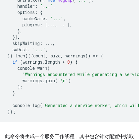
handler
:
'...'
,
options
:
{
cacheName
:
'...'
,
plugins
:
[...,
...],
},
}],
skipWaiting
:
...,
swDest
:
'...'
,
}).
then
(({
count
,
size
,
warnings
})
=
>
{
if
(
warnings
.
length
 > 
0
)
{
console
.
warn
(
'Warnings encountered while generating a servi
warnings
.
join
(
'\n'
)
);
}
console
.
log
(
`Generated a service worker, which wil
});
此命令将生成一个服务工作线程，其中包含针对配置中拾取