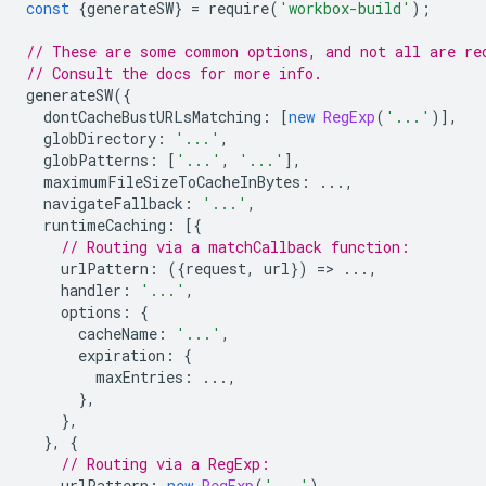
const
{
generateSW
}
=
require
(
'workbox-build'
);
// These are some common options, and not all are re
// Consult the docs for more info.
generateSW
({
dontCacheBustURLsMatching
:
[
new
RegExp
(
'...'
)],
globDirectory
:
'...'
,
globPatterns
:
[
'...'
,
'...'
],
maximumFileSizeToCacheInBytes
:
...,
navigateFallback
:
'...'
,
runtimeCaching
:
[{
// Routing via a matchCallback function:
urlPattern
:
({
request
,
url
})
=
>
...,
handler
:
'...'
,
options
:
{
cacheName
:
'...'
,
expiration
:
{
maxEntries
:
...,
},
},
},
{
// Routing via a RegExp:
urlPattern
:
new
RegExp
(
'...'
),