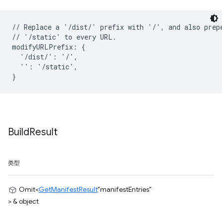
// Replace a '/dist/' prefix with '/', and also prepe
// '/static' to every URL.

modifyURLPrefix: {

  '/dist/': '/',

  '': '/static',

Build
Result
类型
Omit<
GetManifestResult
"manifestEntries"
> & object