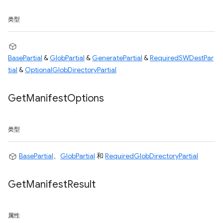
类型
BasePartial
&
GlobPartial
&
GeneratePartial
&
RequiredSWDestPar
tial
&
OptionalGlobDirectoryPartial
Get
Manifest
Options
类型
BasePartial
、
GlobPartial
和
RequiredGlobDirectoryPartial
Get
Manifest
Result
属性