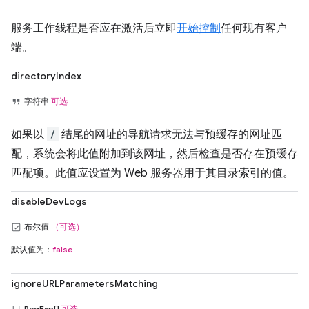
服务工作线程是否应在激活后立即
开始控制
任何现有客户
端。
directoryIndex
字符串
可选
如果以
/
结尾的网址的导航请求无法与预缓存的网址匹
配，系统会将此值附加到该网址，然后检查是否存在预缓存
匹配项。此值应设置为 Web 服务器用于其目录索引的值。
disableDevLogs
布尔值
（可选）
默认值为：
false
ignoreURLParametersMatching
RegExp[]
可选