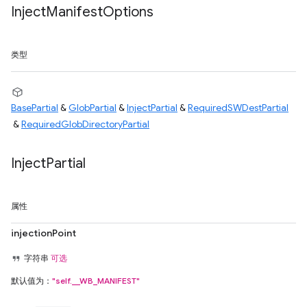
Inject
Manifest
Options
类型
BasePartial
&
GlobPartial
&
InjectPartial
&
RequiredSWDestPartial
&
RequiredGlobDirectoryPartial
Inject
Partial
属性
injectionPoint
字符串
可选
默认值为：
"self.__WB_MANIFEST"