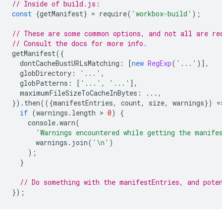
// Inside of build.js:
const
{
getManifest
}
=
require
(
'workbox-build'
);
// These are some common options, and not all are re
// Consult the docs for more info.
getManifest
({
dontCacheBustURLsMatching
:
[
new
RegExp
(
'...'
)],
globDirectory
:
'...'
,
globPatterns
:
[
'...'
,
'...'
],
maximumFileSizeToCacheInBytes
:
...,
}).
then
(({
manifestEntries
,
count
,
size
,
warnings
})
=
if
(
warnings
.
length
 > 
0
)
{
console
.
warn
(
'Warnings encountered while getting the manife
warnings
.
join
(
'\n'
)
);
}
// Do something with the manifestEntries, and pote
});