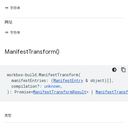
字符串
网址
字符串
Manifest
Transform(
)
workbox
-
build
.
ManifestTransform
(
manifestEntries
:
(
ManifestEntry
&
object
)[],
compilation?
:
unknown
,
)
:
Promise<
ManifestTransformResult
> 
|
ManifestTrans
类型