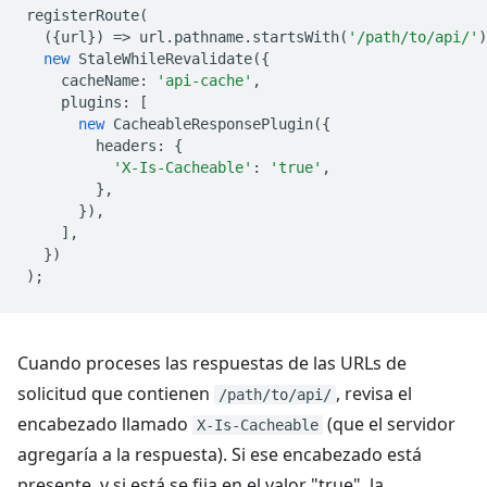
registerRoute
(
({
url
})
=
>
url
.
pathname
.
startsWith
(
'/path/to/api/'
)
new
StaleWhileRevalidate
({
cacheName
:
'api-cache'
,
plugins
:
[
new
CacheableResponsePlugin
({
headers
:
{
'X-Is-Cacheable'
:
'true'
,
},
}),
],
})
);
Cuando proceses las respuestas de las URLs de
solicitud que contienen
, revisa el
/path/to/api/
encabezado llamado
(que el servidor
X-Is-Cacheable
agregaría a la respuesta). Si ese encabezado está
presente, y si está se fija en el valor "true", la