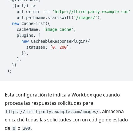
({
url
})
=
url
.
origin
===
'https://third-party.example.com'
url
.
pathname
.
startsWith
(
'/images/'
),
new
CacheFirst
({
cacheName
:
'image-cache'
,
plugins
:
[
new
CacheableResponsePlugin
({
statuses
:
[
0
,
200
],
}),
],
})
);
Esta configuración le indica a Workbox que cuando
procesa las respuestas solicitudes para
, almacena
https://third-party.example.com/images/
en caché todas las solicitudes con un código de estado
de
o
.
0
200