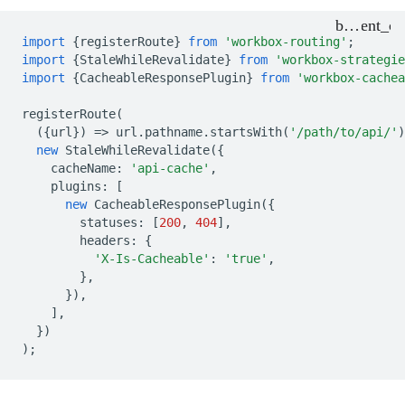
import
{
registerRoute
}
from
'workbox-routing'
;
import
{
StaleWhileRevalidate
}
from
'workbox-strategie
import
{
CacheableResponsePlugin
}
from
'workbox-cachea
registerRoute
(
({
url
})
=
>
url
.
pathname
.
startsWith
(
'/path/to/api/'
)
new
StaleWhileRevalidate
({
cacheName
:
'api-cache'
,
plugins
:
[
new
CacheableResponsePlugin
({
statuses
:
[
200
,
404
],
headers
:
{
'X-Is-Cacheable'
:
'true'
,
},
}),
],
})
);