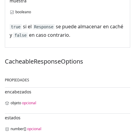
muestra
booleano
si el
se puede almacenar en caché
true
Response
y
en caso contrario.
false
Cacheable
Response
Options
PROPIEDADES
encabezados
objeto
opcional
estados
number[]
opcional