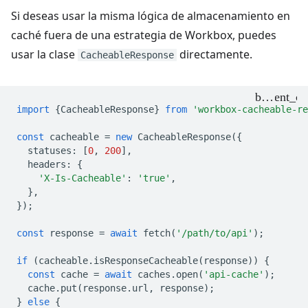
Si deseas usar la misma lógica de almacenamiento en
caché fuera de una estrategia de Workbox, puedes
usar la clase
directamente.
CacheableResponse
import
{
CacheableResponse
}
from
'workbox-cacheable-re
const
cacheable
=
new
CacheableResponse
({
statuses
:
[
0
,
200
],
headers
:
{
'X-Is-Cacheable'
:
'true'
,
},
});
const
response
=
await
fetch
(
'/path/to/api'
);
if
(
cacheable
.
isResponseCacheable
(
response
))
{
const
cache
=
await
caches
.
open
(
'api-cache'
);
cache
.
put
(
response
.
url
,
response
);
}
else
{