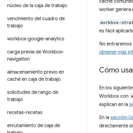
caché comunes.
núcleo de la caja de trabajo
worker genera 
vencimiento del cuadro de
workbox-stra
trabajo
es fácil aplicar
workbox-google-analytics
No entraremos 
carga previa de Workbox-
obtener más in
navigation
Cómo usar
almacenamiento previo en
caché en caja de trabajo
En los siguien
solicitudes de rango de
Workbox con
trabajo
explican en la
s
recetas-recetas
En la
sección U
enrutamiento de caja de
directamente s
trabajo