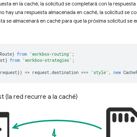
uesta en la caché, la solicitud se completará con la respues
i no hay una respuesta almacenada en caché, la solicitud se c
sta se almacenará en caché para que la próxima solicitud se
Route
}
from
'workbox-routing'
;
st
}
from
'workbox-strategies'
;
request
})
=
>
request
.
destination
===
'style'
,
new
Cache
t (la red recurre a la caché)