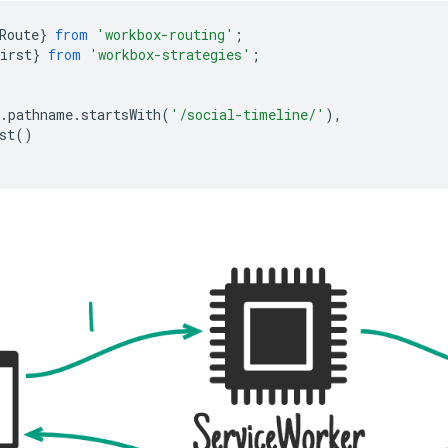
Route
}
from
'workbox-routing'
;
irst
}
from
'workbox-strategies'
;
.
pathname
.
startsWith
(
'/social-timeline/'
),
st
()