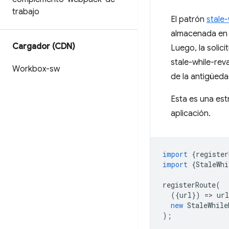
trabajo
El patrón
stale-
almacenada en c
Cargador (CDN)
Luego, la solic
stale-while-rev
Workbox-sw
de la antigüed
Esta es una est
aplicación.
import
{
register
import
{
StaleWhi
registerRoute
(
({
url
})
=
>
url
new
StaleWhile
);