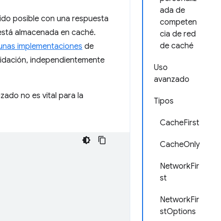
ada de
pido posible con una respuesta
competen
o está almacenada en caché.
cia de red
de caché
unas implementaciones
de
validación, independientemente
Uso
avanzado
zado no es vital para la
Tipos
CacheFirst
CacheOnly
NetworkFir
st
NetworkFir
stOptions