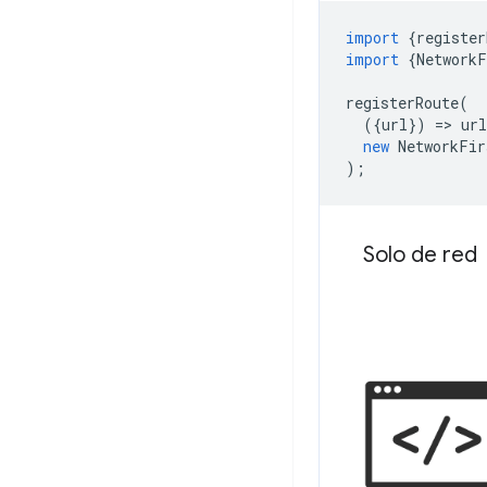
import
{
register
import
{
NetworkF
registerRoute
(
({
url
})
=
>
url
new
NetworkFir
);
Solo de red