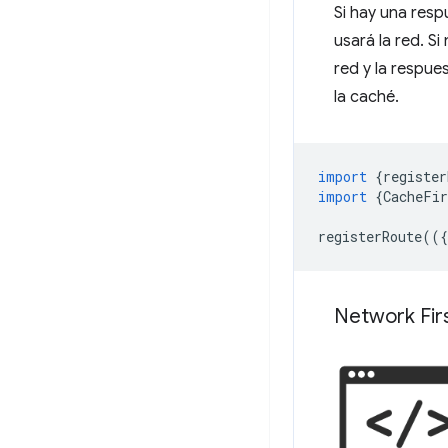
Si hay una resp
usará la red. S
red y la respue
la caché.
import
{
register
import
{
CacheFir
registerRoute
(({
Network Firs