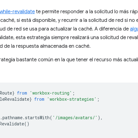
while-revalidate
te permite responder a la solicitud lo más rá
aché, si está disponible, y recurrir a la solicitud de red si n
itud de red se usa para actualizar la caché. A diferencia de
alg
alidate, esta estrategia siempre realizará una solicitud de re
ad de la respuesta almacenada en caché.
rategia bastante común en la que tener el recurso más actuali
Route
}
from
'workbox-routing'
;
leRevalidate
}
from
'workbox-strategies'
;
.
pathname
.
startsWith
(
'/images/avatars/'
),
Revalidate
()