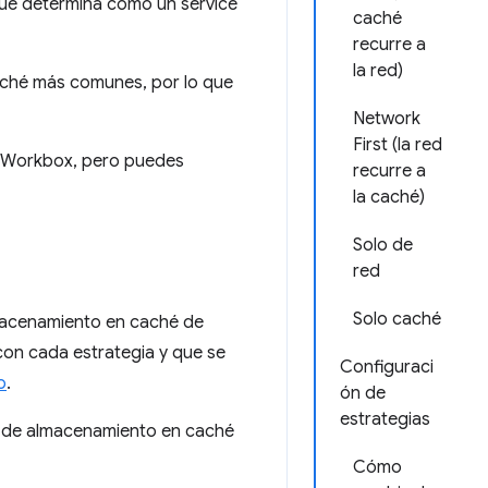
ue determina cómo un service
caché
recurre a
la red)
aché más comunes, por lo que
Network
First (la red
n Workbox, pero puedes
recurre a
la caché)
Solo de
red
Solo caché
lmacenamiento en caché de
con cada estrategia y que se
Configuraci
o
.
ón de
estrategias
s de almacenamiento en caché
Cómo