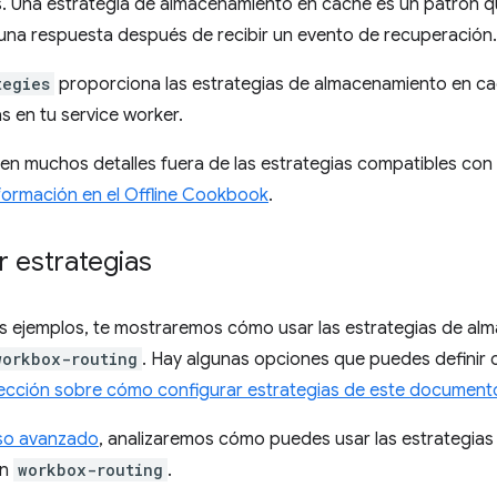
 Una estrategia de almacenamiento en caché es un patrón q
una respuesta después de recibir un evento de recuperación.
tegies
proporciona las estrategias de almacenamiento en c
las en tu service worker.
en muchos detalles fuera de las estrategias compatibles co
formación en el Offline Cookbook
.
 estrategias
tes ejemplos, te mostraremos cómo usar las estrategias de a
workbox-routing
. Hay algunas opciones que puedes definir 
ección sobre cómo configurar estrategias de este document
so avanzado
, analizaremos cómo puedes usar las estrategia
in
workbox-routing
.