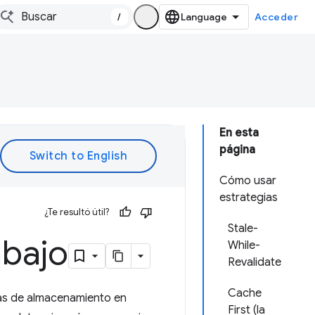
/
Acceder
En esta
página
Cómo usar
estrategias
¿Te resultó útil?
Stale-
abajo
While-
Revalidate
Cache
ias de almacenamiento en
First (la