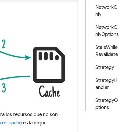
NetworkO
nly
NetworkO
nlyOptions
StaleWhile
Revalidate
Strategy
StrategyH
andler
StrategyO
ptions
ra los recursos que no son
o en caché
es la mejor.