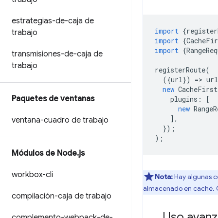
estrategias-de-caja de
import
{
register
trabajo
import
{
CacheFir
import
{
RangeReq
transmisiones-de-caja de
trabajo
registerRoute
(
({
url
})
=
>
url
new
CacheFirst
Paquetes de ventanas
plugins
:
[
new
RangeR
],
ventana-cuadro de trabajo
});
);
Módulos de Node
.
js
workbox-cli
Nota:
Hay algunas c
almacenado en caché. 
compilación-caja de trabajo
Uso avan
complemento-webpack-de-