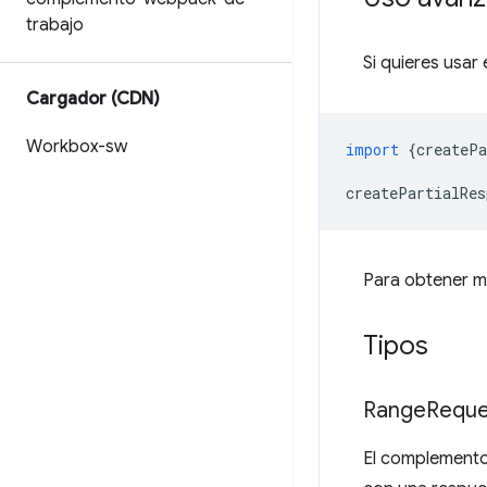
trabajo
Si quieres usar
Cargador (CDN)
Workbox-sw
import
{
createPa
createPartialRes
Para obtener m
Tipos
Range
Reque
El complemento 