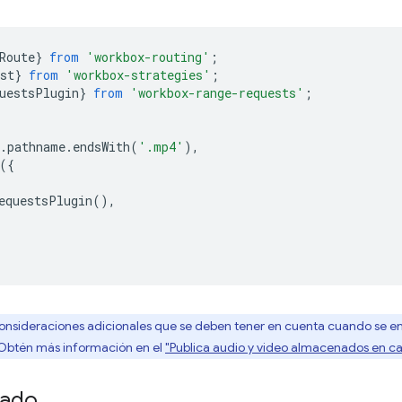
Route
}
from
'workbox-routing'
;
st
}
from
'workbox-strategies'
;
uestsPlugin
}
from
'workbox-range-requests'
;
.
pathname
.
endsWith
(
'.mp4'
),
({
equestsPlugin
(),
onsideraciones adicionales que se deben tener en cuenta cuando se e
Obtén más información en el
"Publica audio y video almacenados en c
zado