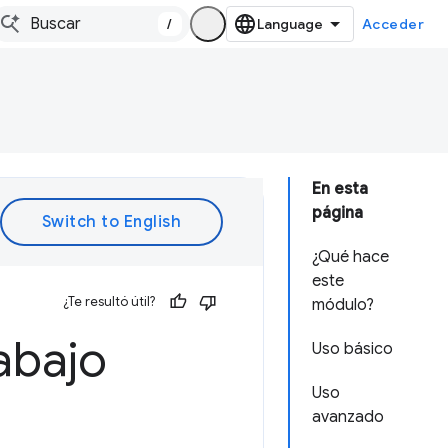
/
Acceder
En esta
página
¿Qué hace
este
¿Te resultó útil?
módulo?
abajo
Uso básico
Uso
avanzado