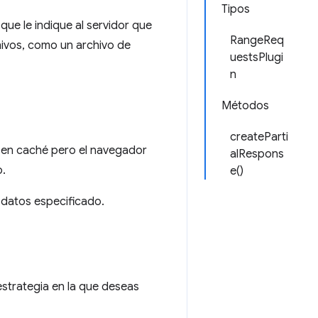
Tipos
que le indique al servidor que
RangeReq
chivos, como un archivo de
uestsPlugi
n
Métodos
createParti
 en caché pero el navegador
alRespons
o.
e()
 datos especificado.
estrategia en la que deseas