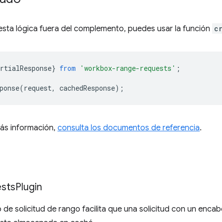
 esta lógica fuera del complemento, puedes usar la función
c
rtialResponse
}
from
'workbox-range-requests'
;
ponse
(
request
,
cachedResponse
);
ás información,
consulta los documentos de referencia
.
sts
Plugin
de solicitud de rango facilita que una solicitud con un enc