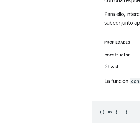
con una respue
Para ello, inte
subconjunto ap
PROPIEDADES
constructor
void
La función
con
() => {...}