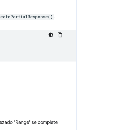
reatePartialResponse()
.
abezado "Range" se complete