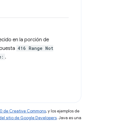
ecido en la porción de
espuesta
416 Range Not
e:
.
 4.0 de Creative Commons
, y los ejemplos de
 del sitio de Google Developers
. Java es una