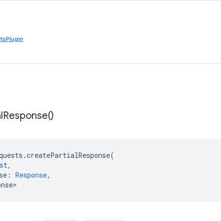
tsPlugin
l
Response(
)
quests
.
createPartialResponse
(
st
,
se
:
Response
,
onse>