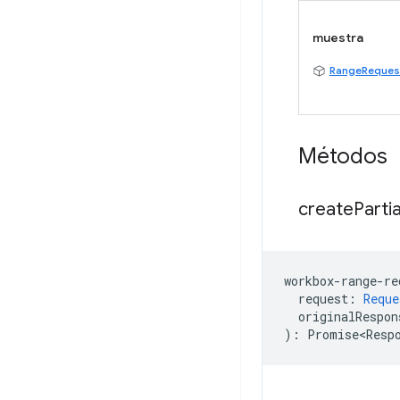
muestra
RangeReques
Métodos
create
Partia
workbox
-
range
-
re
request
:
Reque
originalRespon
)
:
Promise<Resp