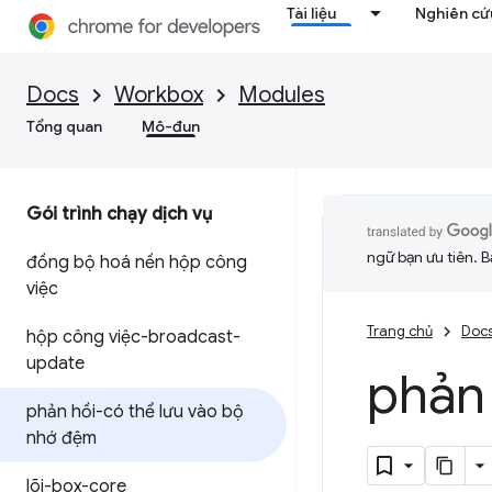
Tài liệu
Nghiên cứu
Docs
Workbox
Modules
Tổng quan
Mô-đun
Gói trình chạy dịch vụ
ngữ bạn ưu tiên. B
đồng bộ hoá nền hộp công
việc
Trang chủ
Doc
hộp công việc-broadcast-
update
phản
phản hồi-có thể lưu vào bộ
nhớ đệm
lõi-box-core