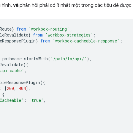
u hình,
và
phản hồi phải có ít nhất một trong các tiêu đề được
Route
}
from
'workbox-routing'
;
leRevalidate
}
from
'workbox-strategies'
;
eResponsePlugin
}
from
'workbox-cacheable-response'
;
.
pathname
.
startsWith
(
'/path/to/api/'
),
Revalidate
({
'api-cache'
,
bleResponsePlugin
({
:
[
200
,
404
],
{
Cacheable'
:
'true'
,