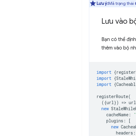
Lưu ý:
Mã trạng thái
Lưu vào bộ
Bạn có thể địn
thêm vào bộ nh
import
{
register
import
{
StaleWhi
import
{
Cacheabl
registerRoute
(
({
url
})
=
>
url
new
StaleWhile
cacheName
:
plugins
:
[
new
Cachea
headers
: