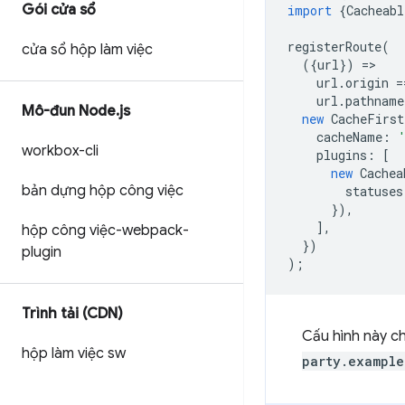
Gói cửa sổ
import
{
Cacheabl
registerRoute
(
cửa sổ hộp làm việc
({
url
})
=
url
.
origin
=
url
.
pathname
Mô-đun Node
.
js
new
CacheFirst
cacheName
:
workbox-cli
plugins
:
[
new
Cachea
bản dựng hộp công việc
statuses
}),
],
hộp công việc-webpack-
})
plugin
);
Trình tải (CDN)
Cấu hình này ch
hộp làm việc sw
party.example