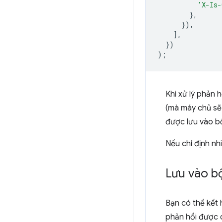
'X-Is-
},
}),
],
})
);
Khi xử lý phản
(mà máy chủ sẽ 
được lưu vào b
Nếu chỉ định nhi
Lưu vào bộ
Bạn có thể kết 
phản hồi được c