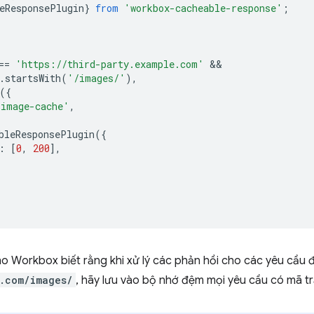
eResponsePlugin
}
from
'workbox-cacheable-response'
;
==
'https://third-party.example.com'
.
startsWith
(
'/images/'
),
({
'image-cache'
,
bleResponsePlugin
({
:
[
0
,
200
],
o Workbox biết rằng khi xử lý các phản hồi cho các yêu cầu đ
.com/images/
, hãy lưu vào bộ nhớ đệm mọi yêu cầu có mã tr