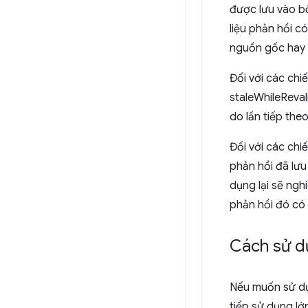
được lưu vào b
liệu phản hồi c
nguồn gốc hay
Đối với các ch
staleWhileReval
do lần tiếp th
Đối với các chi
phản hồi đã lưu
dụng lại sẽ ngh
phản hồi đó có 
Cách sử d
Nếu muốn sử dụ
tiếp sử dụng l