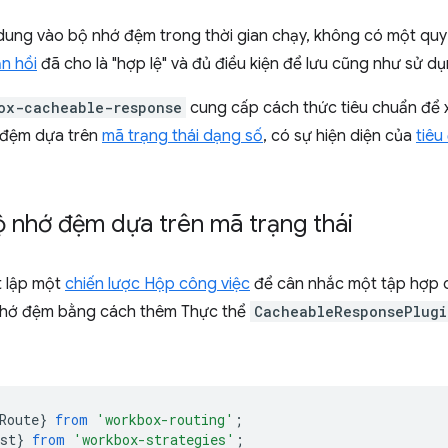
 dung vào bộ nhớ đệm trong thời gian chạy, không có một quy
n hồi
đã cho là "hợp lệ" và đủ điều kiện để lưu cũng như sử dụn
ox-cacheable-response
cung cấp cách thức tiêu chuẩn để x
 đệm dựa trên
mã trạng thái dạng số
, có sự hiện diện của
tiêu
 nhớ đệm dựa trên mã trạng thái
t lập một
chiến lược Hộp công việc
để cân nhắc một tập hợp c
nhớ đệm bằng cách thêm Thực thể
CacheableResponsePlugi
Route
}
from
'workbox-routing'
;
st
}
from
'workbox-strategies'
;