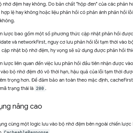
ộ nhớ đệm hay không. Do bản chất "hộp đen" của các phản hồ
ó hợp lệ hay không hoặc liệu phản hồi có phản ánh phản hồi lỗ
 không.
iến lược bao gồm một số phương thức cập nhật phản hồi được
idate và networkFirst, nguy cơ lưu phản hồi lỗi tạm thời vào
eo cập nhật bộ nhớ đệm, hy vọng sẽ sử dụng được phản hồi th
ến lược liên quan đến việc lưu phản hồi đầu tiên nhận được và
 vào bộ nhớ đệm đó vô thời hạn, hậu quả của lỗi tạm thời đư
iêm trọng hơn. Để đảm bảo an toàn theo mặc định, cacheFirst s
mã trạng thái là
200
.
ụng nâng cao
ng cùng một logic lưu vào bộ nhớ đệm bên ngoài chiến lược H
ớp
CacheableResponse
.