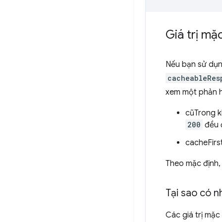
Giá trị mặc
Nếu bạn sử dụn
cacheableRes
xem một phản h
cũTrong kh
200
đều đ
cacheFirs
Theo mặc định,
Tại sao có n
Các giá trị mặc