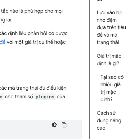
 tắc nào là phù hợp cho mọi
Lưu vào bộ
g lại.
nhớ đệm
dựa trên tiêu
ác định liệu phản hồi có được
đề và mã
 đề
với một giá trị cụ thể hoặc
trạng thái
Giá trị mặc
định là gì?
Tại sao có
nhiều giá
ác mã trạng thái đủ điều kiện
trị mặc
n
cho tham số
plugins
của
định?
Cách sử
dụng nâng
cao