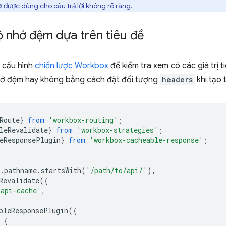
được dùng cho
câu trả lời không rõ ràng
.
0
 nhớ đệm dựa trên tiêu đề
h cấu hình
chiến lược Workbox
để kiểm tra xem có các giá trị ti
ớ đệm hay không bằng cách đặt đối tượng
headers
khi tạo t
Route
}
from
'workbox-routing'
;
leRevalidate
}
from
'workbox-strategies'
;
eResponsePlugin
}
from
'workbox-cacheable-response'
;
.
pathname
.
startsWith
(
'/path/to/api/'
),
Revalidate
({
'api-cache'
,
bleResponsePlugin
({
{