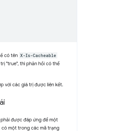
đề có tên
X-Is-Cacheable
ị "true", thì phản hồi có thể
 với các giá trị được liên kết.
ái
ều phải được đáp ứng để một
ải có một trong các mã trạng