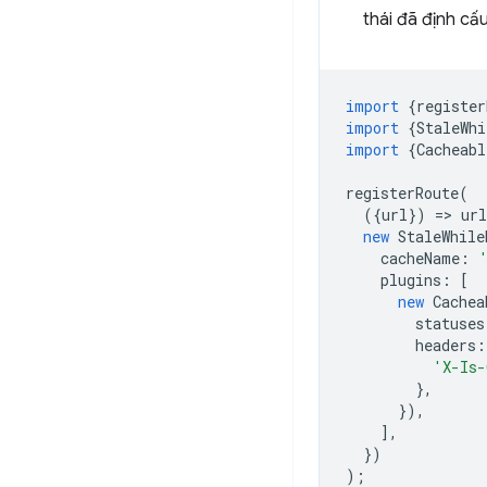
thái đã định cấ
import
{
register
import
{
StaleWhi
import
{
Cacheabl
registerRoute
(
({
url
})
=
>
url
new
StaleWhile
cacheName
:
plugins
:
[
new
Cachea
statuses
headers
:
'X-Is-
},
}),
],
})
);