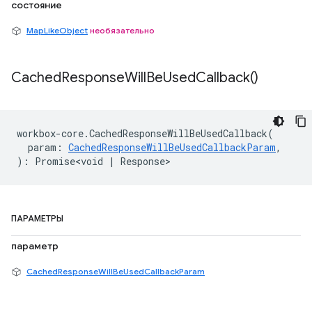
состояние
MapLikeObject
необязательно
Cached
Response
Will
Be
Used
Callback(
)
workbox
-
core
.
CachedResponseWillBeUsedCallback
(
param
:
CachedResponseWillBeUsedCallbackParam
,
)
:
Promise<void
|
Response
>
ПАРАМЕТРЫ
параметр
CachedResponseWillBeUsedCallbackParam