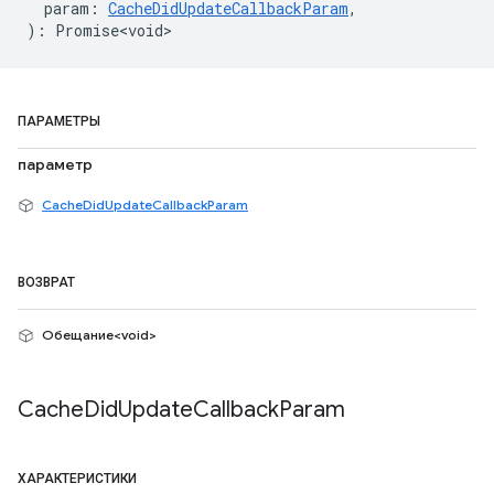
param
:
CacheDidUpdateCallbackParam
,
)
:
Promise<void>
ПАРАМЕТРЫ
параметр
CacheDidUpdateCallbackParam
ВОЗВРАТ
Обещание<void>
Cache
Did
Update
Callback
Param
ХАРАКТЕРИСТИКИ