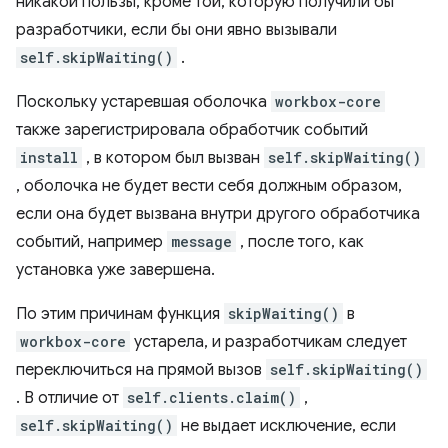
никакой пользы, кроме той, которую получили бы
разработчики, если бы они явно вызывали
self.skipWaiting()
.
Поскольку устаревшая оболочка
workbox-core
также зарегистрировала обработчик событий
install
, в котором был вызван
self.skipWaiting()
, оболочка не будет вести себя должным образом,
если она будет вызвана внутри другого обработчика
событий, например
message
, после того, как
установка уже завершена.
По этим причинам функция
skipWaiting()
в
workbox-core
устарела, и разработчикам следует
переключиться на прямой вызов
self.skipWaiting()
. В отличие от
self.clients.claim()
,
self.skipWaiting()
не выдает исключение, если