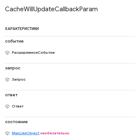
Cache
Will
Update
Callback
Param
ХАРАКТЕРИСТИКИ
событие
РасширяемоеСобытие
запрос
Запрос
ответ
Ответ
состояние
MapLikeObject
необязательно