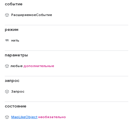
событие
РасширяемоеСобытие
режим
нить
параметры
любые
дополнительные
запрос
Запрос
состояние
MapLikeObject
необязательно