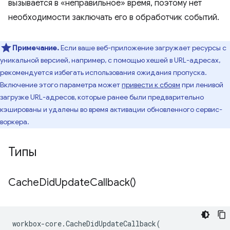
вызывается в «неправильное» время, поэтому нет
необходимости заключать его в обработчик событий.
Примечание.
Если ваше веб-приложение загружает ресурсы с
уникальной версией, например, с помощью хешей в URL-адресах,
рекомендуется избегать использования ожидания пропуска.
Включение этого параметра может
привести к сбоям
при ленивой
загрузке URL-адресов, которые ранее были предварительно
кэшированы и удалены во время активации обновленного сервис-
воркера.
Типы
Cache
Did
Update
Callback(
)
workbox
-
core
.
CacheDidUpdateCallback
(