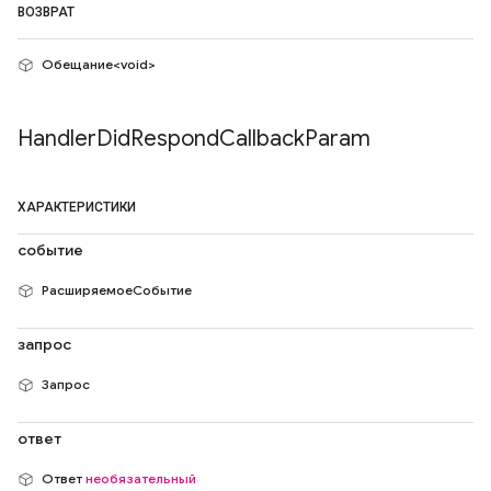
ВОЗВРАТ
Обещание<void>
Handler
Did
Respond
Callback
Param
ХАРАКТЕРИСТИКИ
событие
РасширяемоеСобытие
запрос
Запрос
ответ
Ответ
необязательный