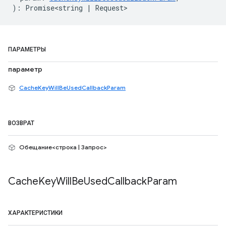
)
:
Promise<string
|
Request
>
ПАРАМЕТРЫ
параметр
CacheKeyWillBeUsedCallbackParam
ВОЗВРАТ
Обещание<строка | Запрос>
Cache
Key
Will
Be
Used
Callback
Param
ХАРАКТЕРИСТИКИ