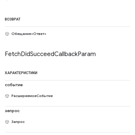
ВОЗВРАТ
Обещание<Ответ>
Fetch
Did
Succeed
Callback
Param
ХАРАКТЕРИСТИКИ
событие
РасширяемоеСобытие
запрос
Запрос