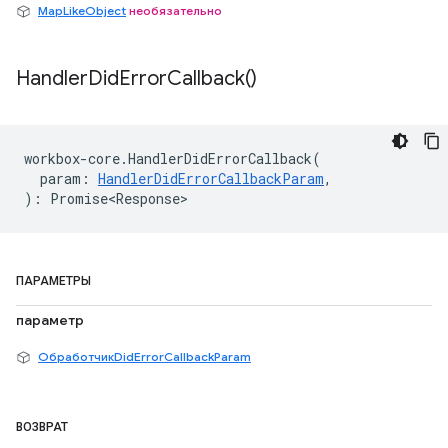
MapLikeObject
необязательно
Handler
Did
Error
Callback(
)
workbox
-
core
.
HandlerDidErrorCallback
(
param
:
HandlerDidErrorCallbackParam
,
)
:
Promise<Response>
ПАРАМЕТРЫ
параметр
ОбработчикDidErrorCallbackParam
ВОЗВРАТ