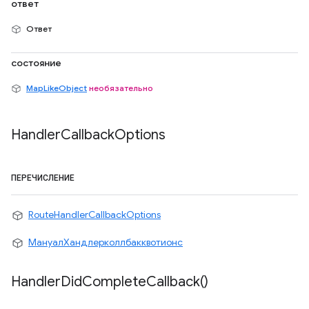
ответ
Ответ
состояние
MapLikeObject
необязательно
Handler
Callback
Options
ПЕРЕЧИСЛЕНИЕ
RouteHandlerCallbackOptions
МануалХандлерколлбакквотионс
Handler
Did
Complete
Callback(
)