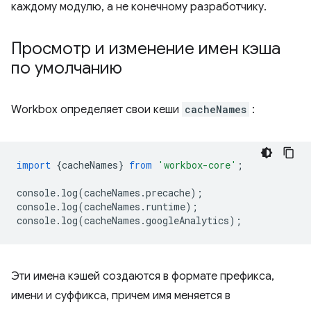
каждому модулю, а не конечному разработчику.
Просмотр и изменение имен кэша
по умолчанию
Workbox определяет свои кеши
cacheNames
:
import
{
cacheNames
}
from
'workbox-core'
;
console
.
log
(
cacheNames
.
precache
);
console
.
log
(
cacheNames
.
runtime
);
console
.
log
(
cacheNames
.
googleAnalytics
);
Эти имена кэшей создаются в формате префикса,
имени и суффикса, причем имя меняется в