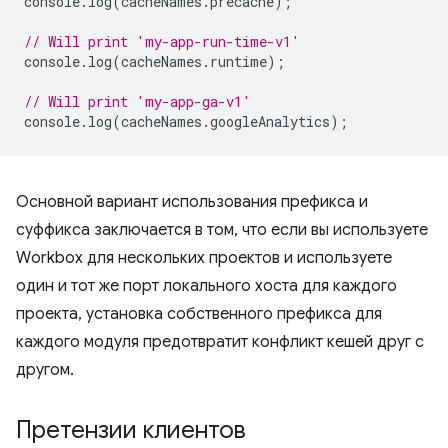
console
.
log
(
cacheNames
.
precache
);
// Will print 'my-app-run-time-v1'
console
.
log
(
cacheNames
.
runtime
);
// Will print 'my-app-ga-v1'
console
.
log
(
cacheNames
.
googleAnalytics
);
Основной вариант использования префикса и
суффикса заключается в том, что если вы используете
Workbox для нескольких проектов и используете
один и тот же порт локального хоста для каждого
проекта, установка собственного префикса для
каждого модуля предотвратит конфликт кешей друг с
другом.
Претензии клиентов