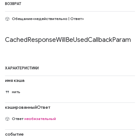
ВОЗВРАТ
Обещание<недействительно | Ответ>
Cached
Response
Will
Be
Used
Callback
Param
ХАРАКТЕРИСТИКИ
имя кэша
нить
кэшированныйОтвет
Ответ
необязательный
событие