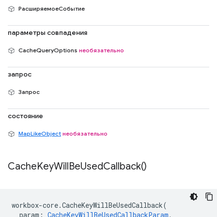
РасширяемоеСобытие
параметры совпадения
CacheQueryOptions
необязательно
запрос
Запрос
состояние
MapLikeObject
необязательно
Cache
Key
Will
Be
Used
Callback(
)
workbox
-
core
.
CacheKeyWillBeUsedCallback
(
param
:
CacheKeyWillBeUsedCallbackParam
,