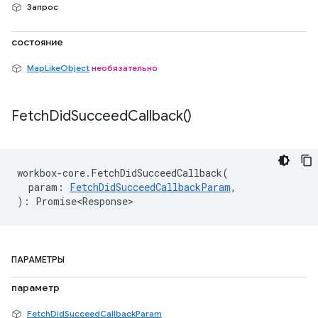
Запрос
состояние
MapLikeObject
необязательно
Fetch
Did
Succeed
Callback(
)
workbox
-
core
.
FetchDidSucceedCallback
(
param
:
FetchDidSucceedCallbackParam
,
)
:
Promise<Response>
ПАРАМЕТРЫ
параметр
FetchDidSucceedCallbackParam