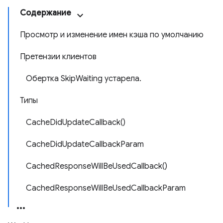
Содержание
Просмотр и изменение имен кэша по умолчанию
Претензии клиентов
Обертка SkipWaiting устарела.
Типы
CacheDidUpdateCallback()
CacheDidUpdateCallbackParam
CachedResponseWillBeUsedCallback()
CachedResponseWillBeUsedCallbackParam