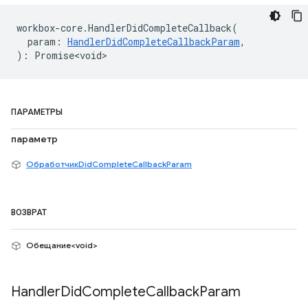
workbox
-
core
.
HandlerDidCompleteCallback
(
param
:
HandlerDidCompleteCallbackParam
,
)
:
Promise<void>
ПАРАМЕТРЫ
параметр
ОбработчикDidCompleteCallbackParam
ВОЗВРАТ
Обещание<void>
Handler
Did
Complete
Callback
Param