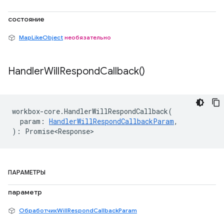
состояние
MapLikeObject
необязательно
Handler
Will
Respond
Callback(
)
workbox
-
core
.
HandlerWillRespondCallback
(
param
:
HandlerWillRespondCallbackParam
,
)
:
Promise<Response>
ПАРАМЕТРЫ
параметр
ОбработчикWillRespondCallbackParam