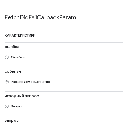
Fetch
Did
Fail
Callback
Param
ХАРАКТЕРИСТИКИ
ошибка
Ошибка
событие
РасширяемоеСобытие
исходный запрос
Запрос
запрос