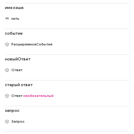
имя кэша
нить
событие
РасширяемоеСобытие
новыйОтвет
Ответ
старый ответ
Ответ
необязательный
запрос
Запрос