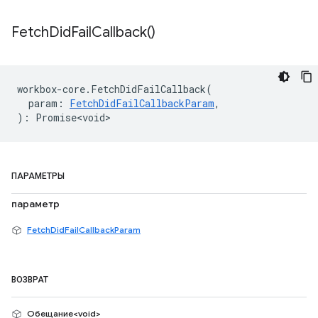
Fetch
Did
Fail
Callback(
)
workbox
-
core
.
FetchDidFailCallback
(
param
:
FetchDidFailCallbackParam
,
)
:
Promise<void>
ПАРАМЕТРЫ
параметр
FetchDidFailCallbackParam
ВОЗВРАТ
Обещание<void>