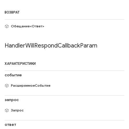
ВОЗВРАТ
Обещание<Ответ>
Handler
Will
Respond
Callback
Param
ХАРАКТЕРИСТИКИ
событие
РасширяемоеСобытие
запрос
Запрос
ответ