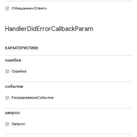
Обещание<Ответ>
Handler
Did
Error
Callback
Param
ХАРАКТЕРИСТИКИ
ошибка
Ошибка
событие
РасширяемоеСобытие
запрос
Запрос