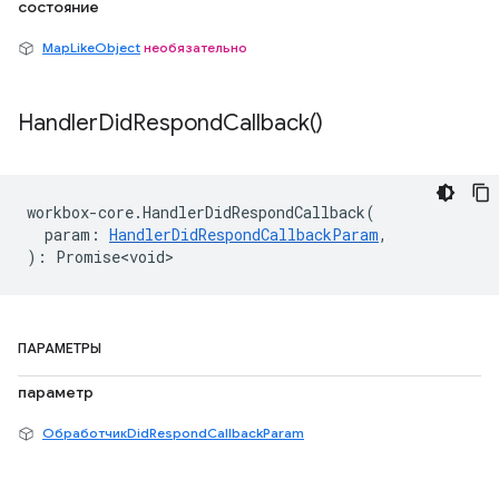
состояние
MapLikeObject
необязательно
Handler
Did
Respond
Callback(
)
workbox
-
core
.
HandlerDidRespondCallback
(
param
:
HandlerDidRespondCallbackParam
,
)
:
Promise<void>
ПАРАМЕТРЫ
параметр
ОбработчикDidRespondCallbackParam