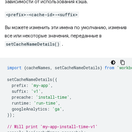
зависимости от использования кэша.
<prefix>-<cache-id>-<suffix>
Вы можете изменить эти имена по умолчанию, изменив
все или некоторые значения, переданные в
setCacheNameDetails()
.
import
{
cacheNames
,
setCacheNameDetails
}
from
'workb
setCacheNameDetails
({
prefix
:
'my-app'
,
suffix
:
'v1'
,
precache
:
'install-time'
,
runtime
:
'run-time'
,
googleAnalytics
:
'ga'
,
});
// Will print 'my-app-install-time-v1'