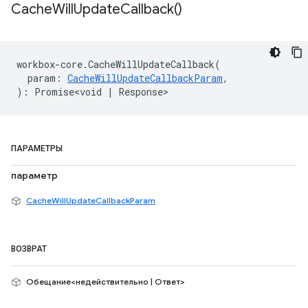
Cache
Will
Update
Callback(
)
workbox
-
core
.
CacheWillUpdateCallback
(
param
:
CacheWillUpdateCallbackParam
,
)
:
Promise<void
|
Response
>
ПАРАМЕТРЫ
параметр
CacheWillUpdateCallbackParam
ВОЗВРАТ
Обещание<недействительно | Ответ>