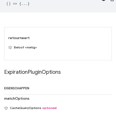
() => {...}
retourneert
Beloof <nietig>
Expiration
Plugin
Options
EIGENSCHAPPEN
matchOptions
CacheQueryOptions
optioneel