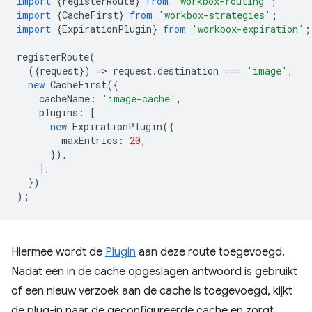
import
{
registerRoute
}
from
'workbox-routing'
;
import
{
CacheFirst
}
from
'workbox-strategies'
;
import
{
ExpirationPlugin
}
from
'workbox-expiration'
;
registerRoute
(
({
request
})
=
>
request
.
destination
===
'image'
,
new
CacheFirst
({
cacheName
:
'image-cache'
,
plugins
:
[
new
ExpirationPlugin
({
maxEntries
:
20
,
}),
],
})
);
Hiermee wordt de
Plugin
aan deze route toegevoegd.
Nadat een in de cache opgeslagen antwoord is gebruikt
of een nieuw verzoek aan de cache is toegevoegd, kijkt
de plug-in naar de geconfigureerde cache en zorgt