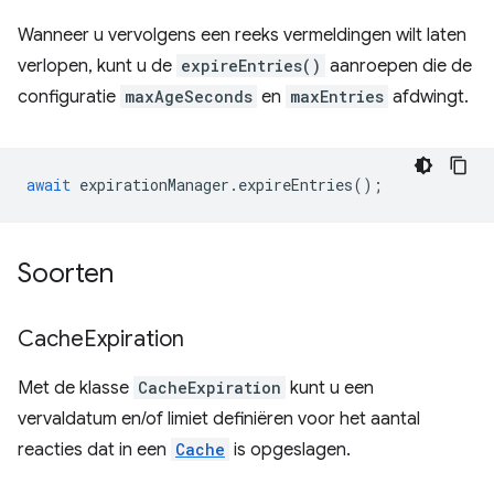
Wanneer u vervolgens een reeks vermeldingen wilt laten
verlopen, kunt u de
expireEntries()
aanroepen die de
configuratie
maxAgeSeconds
en
maxEntries
afdwingt.
await
expirationManager
.
expireEntries
();
Soorten
Cache
Expiration
Met de klasse
CacheExpiration
kunt u een
vervaldatum en/of limiet definiëren voor het aantal
reacties dat in een
Cache
is opgeslagen.