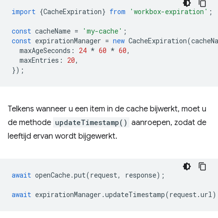
import
{
CacheExpiration
}
from
'workbox-expiration'
;
const
cacheName
=
'my-cache'
;
const
expirationManager
=
new
CacheExpiration
(
cacheN
maxAgeSeconds
:
24
*
60
*
60
,
maxEntries
:
20
,
});
Telkens wanneer u een item in de cache bijwerkt, moet u
de methode
updateTimestamp()
aanroepen, zodat de
leeftijd ervan wordt bijgewerkt.
await
openCache
.
put
(
request
,
response
);
await
expirationManager
.
updateTimestamp
(
request
.
url
)