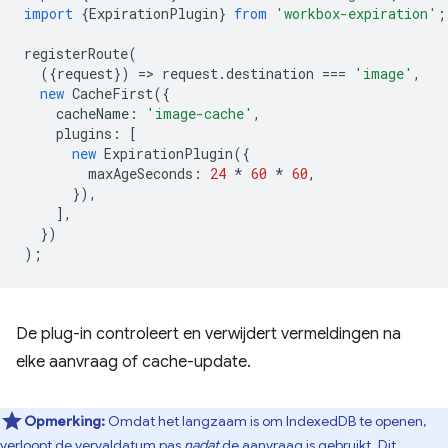
import
{
ExpirationPlugin
}
from
'workbox-expiration'
;
registerRoute
(
({
request
})
=
>
request
.
destination
===
'image'
,
new
CacheFirst
({
cacheName
:
'image-cache'
,
plugins
:
[
new
ExpirationPlugin
({
maxAgeSeconds
:
24
*
60
*
60
,
}),
],
})
);
De plug-in controleert en verwijdert vermeldingen na
elke aanvraag of cache-update.
Opmerking:
Omdat het langzaam is om IndexedDB te openen,
verloopt de vervaldatum pas
nadat
de aanvraag is gebruikt. Dit