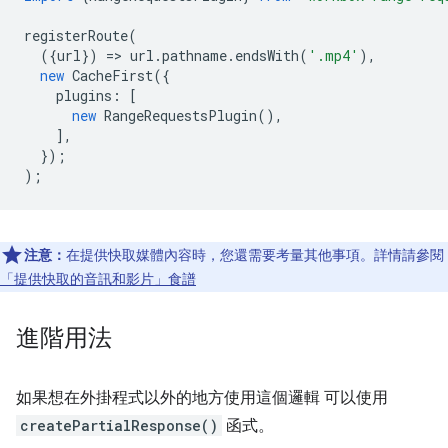
registerRoute
(
({
url
})
=
>
url
.
pathname
.
endsWith
(
'.mp4'
),
new
CacheFirst
({
plugins
:
[
new
RangeRequestsPlugin
(),
],
});
);
注意：
在提供快取媒體內容時，您還需要考量其他事項。詳情請參閱
「提供快取的音訊和影片」食譜
進階用法
如果想在外掛程式以外的地方使用這個邏輯 可以使用
createPartialResponse()
函式。