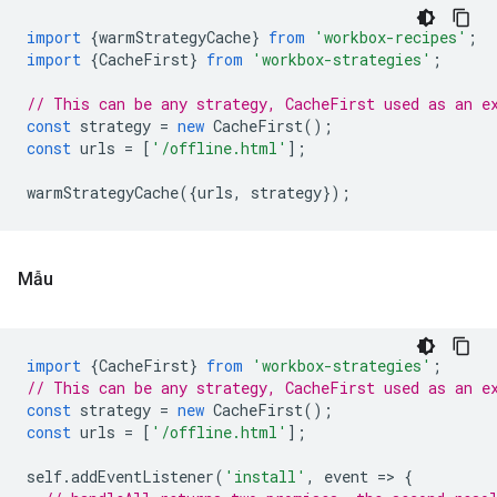
import
{
warmStrategyCache
}
from
'workbox-recipes'
;
import
{
CacheFirst
}
from
'workbox-strategies'
;
// This can be any strategy, CacheFirst used as an e
const
strategy
=
new
CacheFirst
();
const
urls
=
[
'/offline.html'
];
warmStrategyCache
({
urls
,
strategy
});
Mẫu
import
{
CacheFirst
}
from
'workbox-strategies'
;
// This can be any strategy, CacheFirst used as an e
const
strategy
=
new
CacheFirst
();
const
urls
=
[
'/offline.html'
];
self
.
addEventListener
(
'install'
,
event
=
>
{