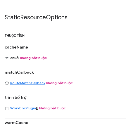
Static
Resource
Options
THUỘC TÍNH
cacheName
chuỗi
không bắt buộc
matchCallback
RouteMatchCallback
không bắt buộc
trình bổ trợ
WorkboxPlugin
[]
không bắt buộc
warmCache