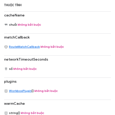
THUỘC TÍNH
cacheName
chuỗi
không bắt buộc
matchCallback
RouteMatchCallback
không bắt buộc
networkTimeoutSeconds
số
không bắt buộc
plugins
WorkboxPlugin
[]
không bắt buộc
warmCache
string[]
không bắt buộc