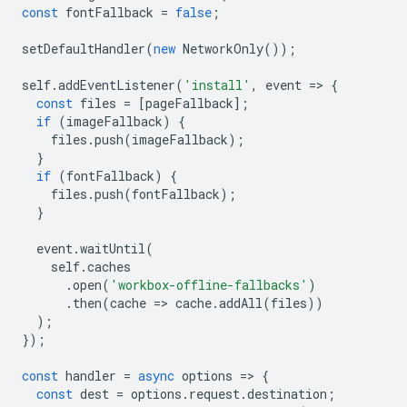
const
fontFallback
=
false
;
setDefaultHandler
(
new
NetworkOnly
());
self
.
addEventListener
(
'install'
,
event
=
>
{
const
files
=
[
pageFallback
];
if
(
imageFallback
)
{
files
.
push
(
imageFallback
);
}
if
(
fontFallback
)
{
files
.
push
(
fontFallback
);
}
event
.
waitUntil
(
self
.
caches
.
open
(
'workbox-offline-fallbacks'
)
.
then
(
cache
=
>
cache
.
addAll
(
files
))
);
});
const
handler
=
async
options
=
>
{
const
dest
=
options
.
request
.
destination
;