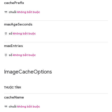
cachePrefix
chuỗi
không bắt buộc
maxAgeSeconds
số
không bắt buộc
maxEntries
số
không bắt buộc
Image
Cache
Options
THUỘC TÍNH
cacheName
chuỗi
không bắt buộc