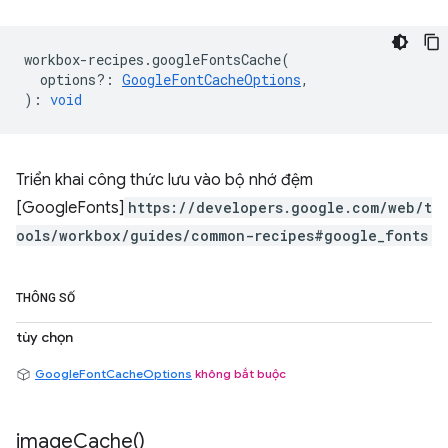
workbox
-
recipes
.
googleFontsCache
(
options?
:
GoogleFontCacheOptions
,
)
:
void
Triển khai công thức lưu vào bộ nhớ đệm
[GoogleFonts]
https://developers.google.com/web/t
ools/workbox/guides/common-recipes#google_fonts
THÔNG SỐ
tùy chọn
GoogleFontCacheOptions
không bắt buộc
image
Cache(
)