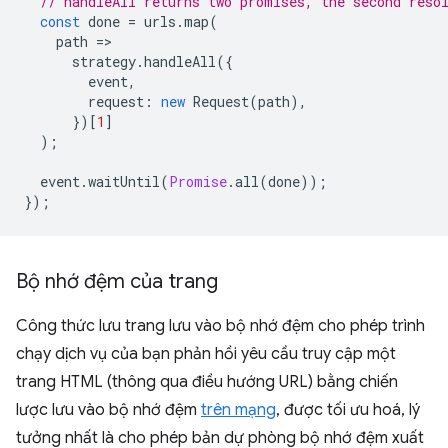
// handleAll returns two promises, the second reso
const
done
=
urls
.
map
(
path
=
strategy
.
handleAll
({
event
,
request
:
new
Request
(
path
),
})[
1
]
);
event
.
waitUntil
(
Promise
.
all
(
done
));
});
Bộ nhớ đệm của trang
Công thức lưu trang lưu vào bộ nhớ đệm cho phép trình
chạy dịch vụ của bạn phản hồi yêu cầu truy cập một
trang HTML (thông qua điều hướng URL) bằng chiến
lược lưu vào bộ nhớ đệm
trên mạng
, được tối ưu hoá, lý
tưởng nhất là cho phép bản dự phòng bộ nhớ đệm xuất