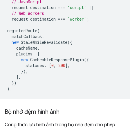
// JavaScript
request
.
destination
===
'script'
||
// Web Workers
request
.
destination
===
'worker'
;
registerRoute
(
matchCallback
,
new
StaleWhileRevalidate
({
cacheName
,
plugins
:
[
new
CacheableResponsePlugin
({
statuses
:
[
0
,
200
],
}),
],
})
);
Bộ nhớ đệm hình ảnh
Công thức lưu hình ảnh trong bộ nhớ đệm cho phép