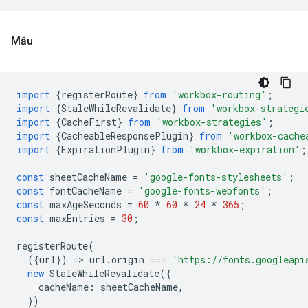
Mẫu
import
{
registerRoute
}
from
'workbox-routing'
;
import
{
StaleWhileRevalidate
}
from
'workbox-strategi
import
{
CacheFirst
}
from
'workbox-strategies'
;
import
{
CacheableResponsePlugin
}
from
'workbox-cache
import
{
ExpirationPlugin
}
from
'workbox-expiration'
;
const
sheetCacheName
=
'google-fonts-stylesheets'
;
const
fontCacheName
=
'google-fonts-webfonts'
;
const
maxAgeSeconds
=
60
*
60
*
24
*
365
;
const
maxEntries
=
30
;
registerRoute
(
({
url
})
=
>
url
.
origin
===
'https://fonts.googleapi
new
StaleWhileRevalidate
({
cacheName
:
sheetCacheName
,
})