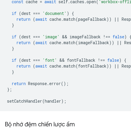
const
cache
=
await
self
.
caches
.
open
(
'workbox-offl
if
(
dest
===
'document'
)
{
return
(
await
cache
.
match
(
pageFallback
))
||
Resp
}
if
(
dest
===
'image'
 && 
imageFallback
!==
false
)
return
(
await
cache
.
match
(
imageFallback
))
||
Re
}
if
(
dest
===
'font'
 && 
fontFallback
!==
false
)
{
return
(
await
cache
.
match
(
fontFallback
))
||
Resp
}
return
Response
.
error
();
};
setCatchHandler
(
handler
);
Bộ nhớ đệm chiến lược ấm