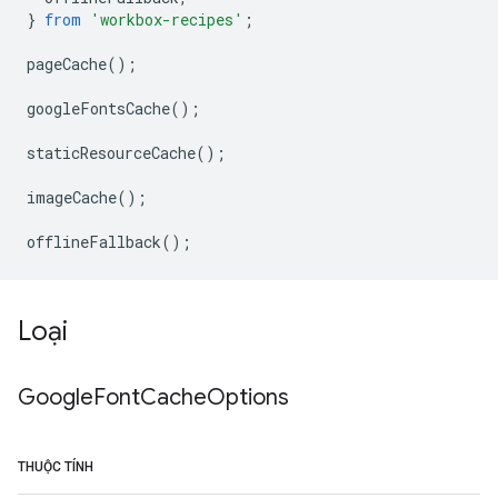
}
from
'workbox-recipes'
;
pageCache
();
googleFontsCache
();
staticResourceCache
();
imageCache
();
offlineFallback
();
Loại
Google
Font
Cache
Options
THUỘC TÍNH