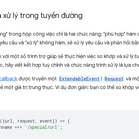
 xử lý trong tuyến đường
ng" trong hộp công việc chỉ là hai chức năng: "phù hợp" hàm
yêu cầu và "xử lý" không hàm, sẽ xử lý yêu cầu và phản hồi bằ
với một số trình trợ giúp sẽ thực hiện việc so khớp và xử lý
, hãy viết kết hợp tuỳ chỉnh và chức năng trình xử lý là lựa ch
allback
được truyền một
ExtendableEvent
!
Request
và m
ề một giá trị trung thực. Ví dụ đơn giản: bạn có thể so khớp 
({
url
,
request
,
event
})
=
>
{
hname
===
'/special/url'
;