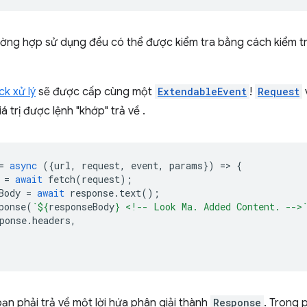
ường hợp sử dụng đều có thể được kiểm tra bằng cách kiểm tr
ck xử lý
sẽ được cấp cùng một
ExtendableEvent
!
Request
giá trị được lệnh "khớp" trả về .
=
async
({
url
,
request
,
event
,
params
})
=
>
{
=
await
fetch
(
request
);
Body
=
await
response
.
text
();
ponse
(
`
${
responseBody
}
 <!-- Look Ma. Added Content. -->
ponse
.
headers
,
 bạn phải trả về một lời hứa phân giải thành
Response
. Trong 