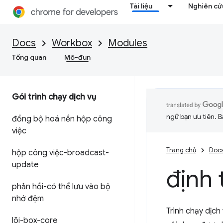
Tài liệu
Nghiên cứu
Docs
Workbox
Modules
Tổng quan
Mô-đun
Gói trình chạy dịch vụ
ngữ bạn ưu tiên. B
đồng bộ hoá nền hộp công
việc
Trang chủ
Doc
hộp công việc-broadcast-
update
định 
phản hồi-có thể lưu vào bộ
nhớ đệm
Trình chạy dịch
lõi-box-core