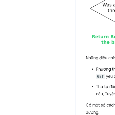
Những điều chín
Phương th
GET
yêu c
Thứ tự đă
cầu, Tuyế
Có một số cách 
đường.