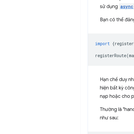
sử dụng
async
Bạn có thể đăng
import
{
register
registerRoute
(
ma
Hạn chế duy nhấ
hiện bất kỳ côn
nạp hoặc cho ph
Thường là "hand
như sau: