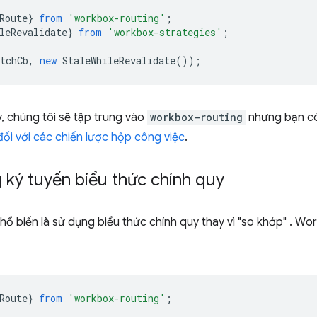
Route
}
from
'workbox-routing'
;
leRevalidate
}
from
'workbox-strategies'
;
tchCb
,
new
StaleWhileRevalidate
());
, chúng tôi sẽ tập trung vào
workbox-routing
nhưng bạn c
đối với các chiến lược hộp công việc
.
ký tuyến biểu thức chính quy
 biến là sử dụng biểu thức chính quy thay vì "so khớp" . Wo
Route
}
from
'workbox-routing'
;