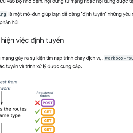
lưu vào bộ nhớ đệm, nội dung từ mạng hoặc nội dung được tạo
ing
là một mô-đun giúp bạn dễ dàng "định tuyến" những yêu
phản hồi.
hiện việc định tuyến
 mạng gây ra sự kiện tìm nạp trình chạy dịch vụ,
workbox-ro
c tuyến và trình xử lý được cung cấp.