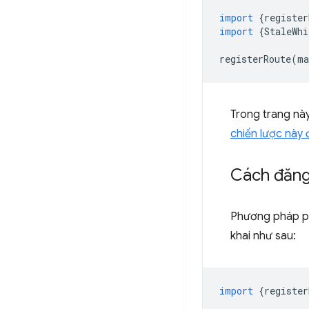
import
{
register
import
{
StaleWhi
registerRoute
(
ma
Trong trang này
chiến lược này 
Cách đăng 
Phương pháp phổ
khai như sau:
import
{
register