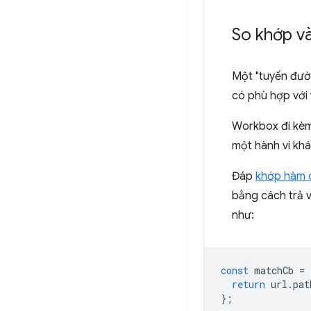
So khớp và
Một "tuyến đườ
có phù hợp với 
Workbox đi kèm 
một hành vi khác
Đáp
khớp hàm c
bằng cách trả v
như:
const
matchCb
=
return
url
.
pat
};