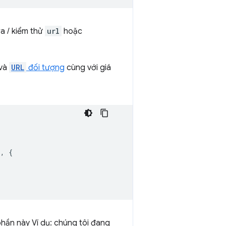
a / kiểm thử
url
hoặc
và
URL
đối tượng
cùng với giá
`
,
{
phần này Ví dụ: chúng tôi đang