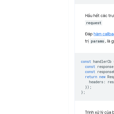
Hầu hết các tr
request
Đáp
hàm callba
trị
params
, là 
const
handlerCb
const
response
const
response
return
new
Res
headers
:
res
});
};
Trình xử lý của