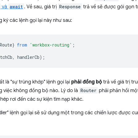
và
await
. Về sau, giá trị
Response
trả về sẽ được gói gọn t
 ký các lệnh gọi lại này như sau:
Route
}
from
'workbox-routing'
;
tchCb
,
handlerCb
);
t là "sự trùng khớp" lệnh gọi lại
phải đồng bộ
trả về giá trị t
g việc không đồng bộ nào. Lý do là
Router
phải phản hồi một
ép rơi đến các sự kiện tìm nạp khác.
ler" lệnh gọi lại sẽ sử dụng một trong các chiến lược được 