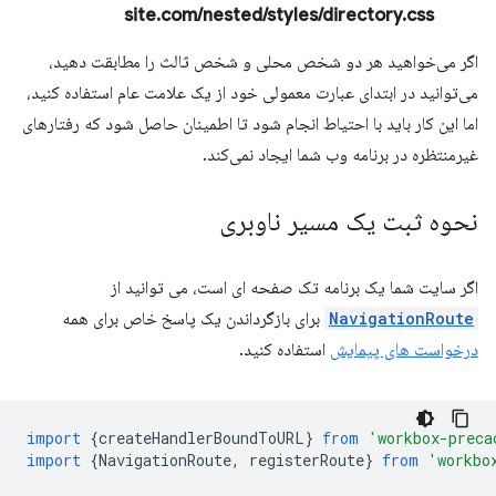
site.com/nested/styles/directory.css
اگر می‌خواهید هر دو شخص محلی و شخص ثالث را مطابقت دهید،
می‌توانید در ابتدای عبارت معمولی خود از یک علامت عام استفاده کنید،
اما این کار باید با احتیاط انجام شود تا اطمینان حاصل شود که رفتارهای
غیرمنتظره در برنامه وب شما ایجاد نمی‌کند.
نحوه ثبت یک مسیر ناوبری
اگر سایت شما یک برنامه تک صفحه ای است، می توانید از
NavigationRoute
برای بازگرداندن یک پاسخ خاص برای همه
درخواست های پیمایش
استفاده کنید.
import
{
createHandlerBoundToURL
}
from
'workbox-preca
import
{
NavigationRoute
,
registerRoute
}
from
'workbo