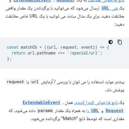
تابع فراخوانی مطابقت
به یک
،
و
یک
شی
URL
ارسال می‌شود که می‌توانید با برگرداندن یک مقدار واقعی
مطابقت دهید. برای یک مثال ساده، می توانید با یک URL خاص مطابقت
دهید:
const
matchCb
=
({
url
,
request
,
event
})
=
>
{
return
url
.
pathname
===
'/special/url'
;
};
بیشتر موارد استفاده را می توان با بررسی / آزمایش
url
یا
request
پوشش داد.
یک
تابع فراخوانی کنترل‌کننده،
همان
،
ExtendableEvent
Request
و
URL
را
به همراه یک مقدار
params
داده می‌شود، که
مقداری است که توسط تابع "Match" برگردانده می‌شود.