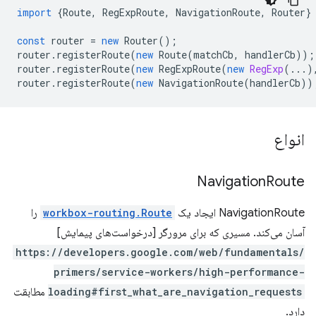
import
{
Route
,
RegExpRoute
,
NavigationRoute
,
Router
}
const
router
=
new
Router
();
router
.
registerRoute
(
new
Route
(
matchCb
,
handlerCb
));
router
.
registerRoute
(
new
RegExpRoute
(
new
RegExp
(...)
router
.
registerRoute
(
new
NavigationRoute
(
handlerCb
))
انواع
Navigation
Route
NavigationRoute ایجاد یک
workbox-routing.Route
را
آسان می‌کند. مسیری که برای مرورگر [درخواست‌های پیمایش]
https://developers.google.com/web/fundamentals/
primers/service-workers/high-performance-
loading#first_what_are_navigation_requests
مطابقت
دارد.