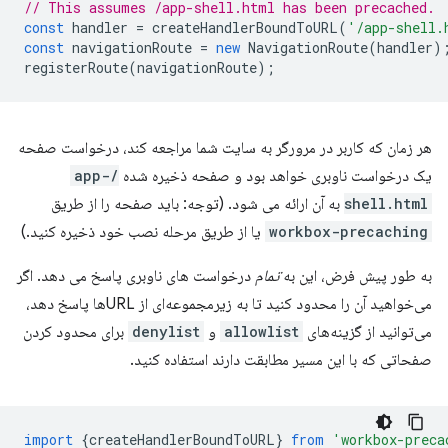
// This assumes /app-shell.html has been precached.
const
handler
=
createHandlerBoundToURL
(
'/app-shell.
const
navigationRoute
=
new
NavigationRoute
(
handler
)
registerRoute
(
navigationRoute
);
هر زمان که کاربر در مرورگر به سایت شما مراجعه کند، درخواست صفحه
یک درخواست ناوبری خواهد بود و صفحه ذخیره شده
/app-
shell.html
به آن ارائه می شود. (توجه: باید صفحه را از طریق
workbox-precaching
یا از طریق مرحله نصب خود ذخیره کنید.)
به طور پیش فرض، این به
تمام
درخواست های ناوبری پاسخ می دهد. اگر
می‌خواهید آن را محدود کنید تا به زیرمجموعه‌ای از URLها پاسخ دهد،
می‌توانید از گزینه‌های
allowlist
و
denylist
برای محدود کردن
صفحاتی که با این مسیر مطابقت دارند استفاده کنید.
import
{
createHandlerBoundToURL
}
from
'workbox-preca