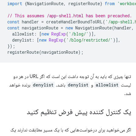
import
{
NavigationRoute
,
registerRoute
}
from
'workbo
// This assumes /app-shell.html has been precached.
const
handler
=
createHandlerBoundToURL
(
'/app-shell.
const
navigationRoute
=
new
NavigationRoute
(
handler
,
allowlist
:
[
new
RegExp
(
'/blog/'
)],
denylist
:
[
new
RegExp
(
'/blog/restricted/'
)],
});
registerRoute
(
navigationRoute
);
تنها چیزی که باید به آن توجه داشت این است که اگر URL در هر دو
لیست
allowlist
و
denylist
باشد،
denylist
برنده خواهد
شد.
یک کنترل کننده پیش فرض تنظیم کنید
اگر می‌خواهید برای درخواست‌هایی که با یک مسیر مطابقت ندارند یک