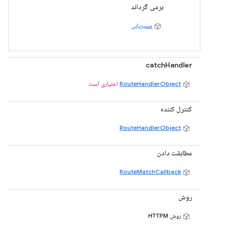
برمی گرداند
مسیریابی
catchHandler
RouteHandlerObject
اختیاری است
کنترل کننده
RouteHandlerObject
مطابقت دادن
RouteMatchCallback
روش
روش HTTPM