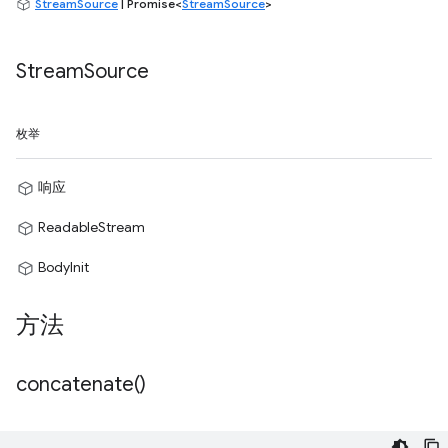
StreamSource
| Promise<
StreamSource
>
Stream
Source
枚举
响应
ReadableStream
BodyInit
方法
concatenate(
)