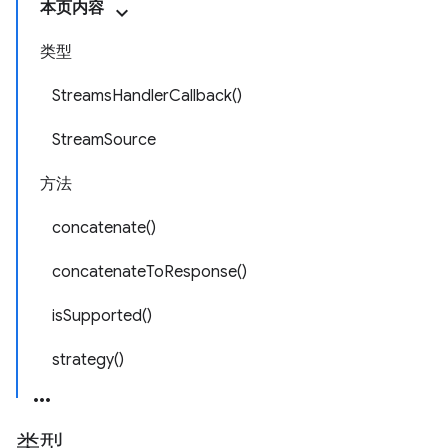
本页内容
类型
StreamsHandlerCallback()
StreamSource
方法
concatenate()
concatenateToResponse()
isSupported()
strategy()
类型