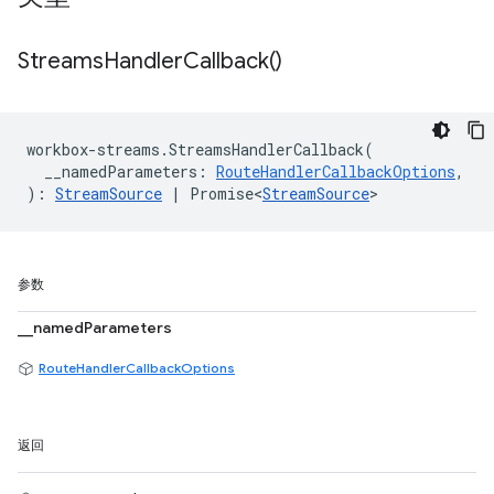
Streams
Handler
Callback(
)
workbox
-
streams
.
StreamsHandlerCallback
(
__namedParameters
:
RouteHandlerCallbackOptions
,
)
:
StreamSource
|
Promise<
StreamSource
>
参数
__namedParameters
RouteHandlerCallbackOptions
返回