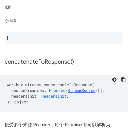
返回
对象
}
concatenate
To
Response(
)
workbox
-
streams
.
concatenateToResponse
(
sourcePromises
:
Promise<
StreamSource
>
[],
headersInit
:
HeadersInit
,
)
:
object
接受多个来源 Promise，每个 Promise 都可以解析为