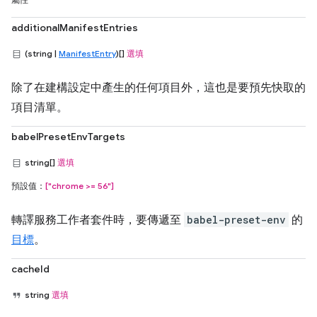
屬性
additionalManifestEntries
(string |
ManifestEntry
)[]
選填
除了在建構設定中產生的任何項目外，這也是要預先快取的
項目清單。
babelPresetEnvTargets
string[]
選填
預設值：
["chrome >= 56"]
轉譯服務工作者套件時，要傳遞至
babel-preset-env
的
目標
。
cacheId
string
選填