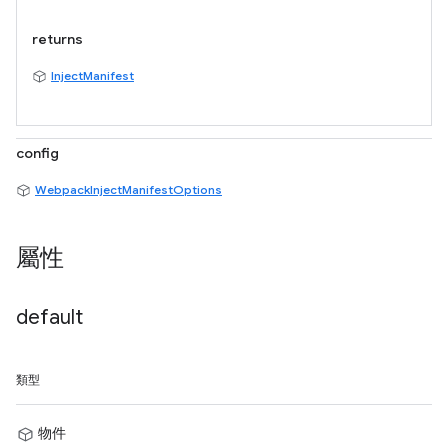
returns
InjectManifest
config
WebpackInjectManifestOptions
屬性
default
類型
物件