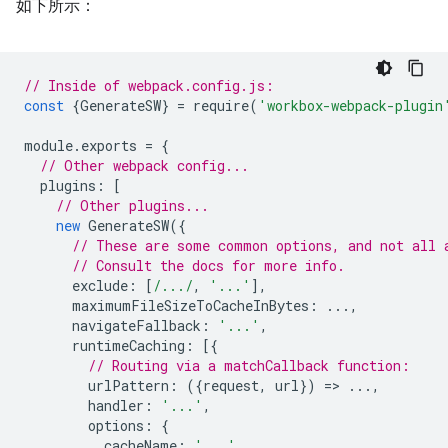
如下所示：
// Inside of webpack.config.js:
const
{
GenerateSW
}
=
require
(
'workbox-webpack-plugin
module
.
exports
=
{
// Other webpack config...
plugins
:
[
// Other plugins...
new
GenerateSW
({
// These are some common options, and not all 
// Consult the docs for more info.
exclude
:
[
/.../
,
'...'
],
maximumFileSizeToCacheInBytes
:
...,
navigateFallback
:
'...'
,
runtimeCaching
:
[{
// Routing via a matchCallback function:
urlPattern
:
({
request
,
url
})
=
>
...,
handler
:
'...'
,
options
:
{
cacheName
:
'...'
,