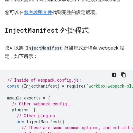
您可以在
參考說明文件
找到完整的設定選項。
Inject
Manifest
外掛程式
您可以將
InjectManifest
外掛程式新增至 webpack 設
定，如下所示：
// Inside of webpack.config.js:
const
{
InjectManifest
}
=
require
(
'workbox-webpack-pl
module
.
exports
=
{
// Other webpack config...
plugins
:
[
// Other plugins...
new
InjectManifest
({
// These are some common options, and not all 