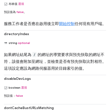
布林值
選填
預設值為
false
。
服務工作者是否應在啟用後立即
開始控制
任何現有用戶端。
directoryIndex
string
optional
如果網址結尾為
/
的網址的導覽要求與預先快取的網址不
符，該值會附加至網址，並檢查是否有預先快取比對相符。
這項設定應設為網路伺服器用於目錄索引的值。
disableDevLogs
boolean
選填
預設值：
false
dontCacheBustURLsMatching