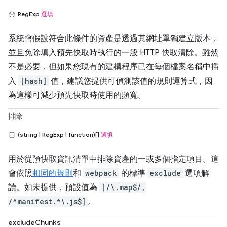
RegExp
選填
系統會假設符合此條件的資產是透過其網址單獨建立版本，
並且免除填入預先快取時執行的一般 HTTP 快取清除。雖然
不是必要，但如果您現有的建構程序已在每個檔案名稱中插
入
[hash]
值，建議您提供可偵測該值的規則運算式，因
為這樣可減少預先快取時使用的頻寬。
排除
(string | RegExp | function)[]
選填
用於從預快取資訊清單中排除資產的一或多個指定項目。這
會依照
相同的規則
和
webpack
的標準
exclude
選項解
讀。如未提供，預設值為
[/\.map$/,
/^manifest.*\.js$]
。
excludeChunks