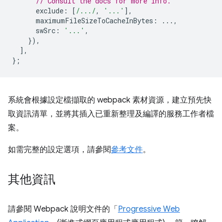
// Consult the docs for more info.
exclude
:
[
/.../
,
'...'
],
maximumFileSizeToCacheInBytes
:
...,
swSrc
:
'...'
,
}),
],
};
系統會根據設定檔擷取的 webpack 素材資源，建立預先快
取資訊清單，並將其插入已重新整理及編譯的服務工作者檔
案。
如需完整的設定選項，請參閱
參考文件
。
其他資訊
請參閱 Webpack 說明文件的「
Progressive Web