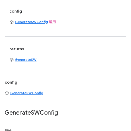
config
GenerateSWConfig
選用
returns
GenerateSW
config
GenerateSWConfig
Generate
SWConfig