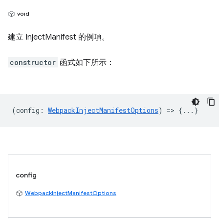
void
建立 InjectManifest 的例項。
constructor
函式如下所示：
(
config
:
WebpackInjectManifestOptions
) => {...}
config
WebpackInjectManifestOptions