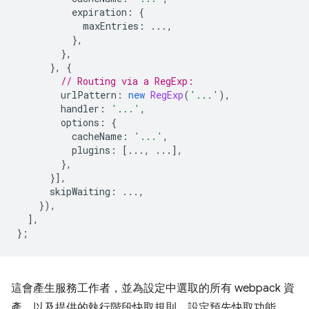
expiration
:
{
maxEntries
:
...,
},
},
},
{
// Routing via a RegExp:
urlPattern
:
new
RegExp
(
'...'
),
handler
:
'...'
,
options
:
{
cacheName
:
'...'
,
plugins
:
[...,
...],
},
}],
skipWaiting
:
...,
}),
],
};
這會產生服務工作者，並為設定中選取的所有 webpack 資
產，以及提供的執行階段快取規則，設定預先快取功能。