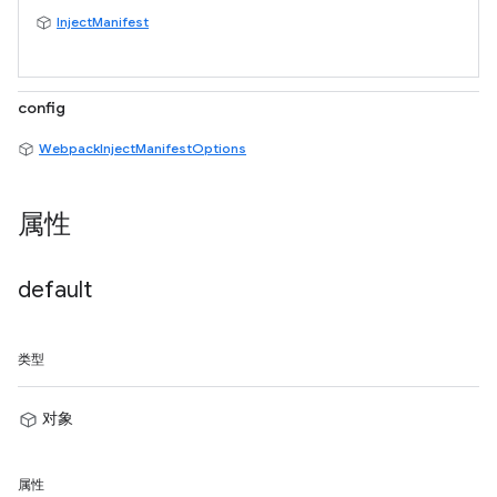
InjectManifest
config
WebpackInjectManifestOptions
属性
default
类型
对象
属性