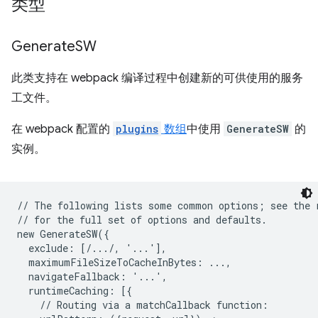
类型
Generate
SW
此类支持在 webpack 编译过程中创建新的可供使用的服务
工文件。
在 webpack 配置的
plugins
数组
中使用
GenerateSW
的
实例。
// The following lists some common options; see the r
// for the full set of options and defaults.

new GenerateSW({

  exclude: [/.../, '...'],

  maximumFileSizeToCacheInBytes: ...,

  navigateFallback: '...',

  runtimeCaching: [{

    // Routing via a matchCallback function:
