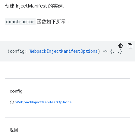
创建 InjectManifest 的实例。
constructor
函数如下所示：
(
config
:
WebpackInjectManifestOptions
) => {...}
config
WebpackInjectManifestOptions
返回