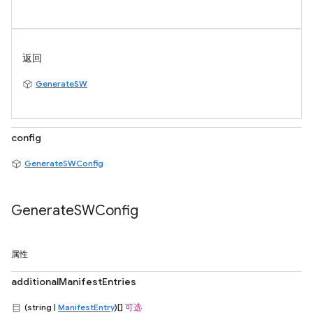
返回
GenerateSW
config
GenerateSWConfig
Generate
SWConfig
属性
additionalManifestEntries
(string |
ManifestEntry
)[]
可选