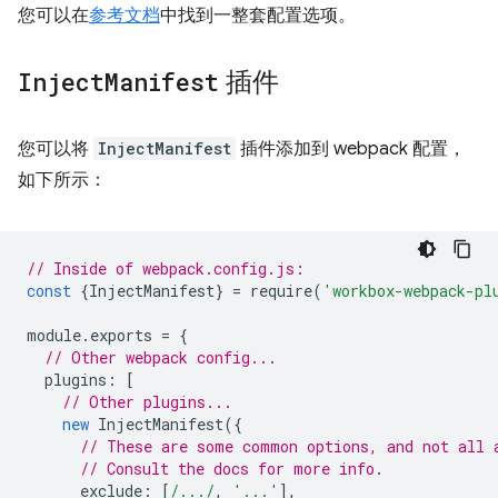
您可以在
参考文档
中找到一整套配置选项。
Inject
Manifest
插件
您可以将
InjectManifest
插件添加到 webpack 配置，
如下所示：
// Inside of webpack.config.js:
const
{
InjectManifest
}
=
require
(
'workbox-webpack-pl
module
.
exports
=
{
// Other webpack config...
plugins
:
[
// Other plugins...
new
InjectManifest
({
// These are some common options, and not all 
// Consult the docs for more info.
exclude
:
[
/.../
,
'...'
],