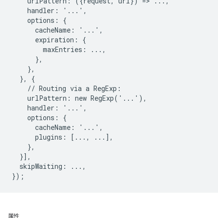
    urlPattern: ({request, url}) => ...,

    handler: '...',

    options: {

      cacheName: '...',

      expiration: {

        maxEntries: ...,

      },

    },

  }, {

    // Routing via a RegExp:

    urlPattern: new RegExp('...'),

    handler: '...',

    options: {

      cacheName: '...',

      plugins: [..., ...],

    },

  }],

  skipWaiting: ...,

属性