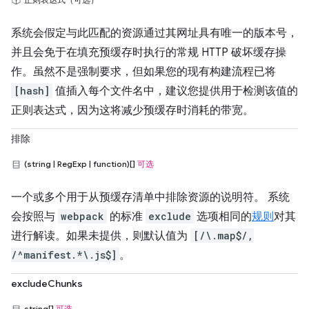
系统会假定与此匹配的资源通过其网址具有唯一的版本号，
并且会免于在填充预缓存时执行的常规 HTTP 破坏缓存操
作。虽然不是强制要求，但如果您的现有构建流程已将
[hash]
值插入每个文件名中，建议您提供用于检测该值的
正则表达式，因为这将减少预缓存时消耗的带宽。
排除
(string | RegExp | function)[]
可选
一个或多个用于从预缓存清单中排除资源的说明符。 系统
会按照与
webpack
的标准
exclude
选项相同的
规则
对其
进行解读。如果未提供，则默认值为
[/\.map$/,
/^manifest.*\.js$]
。
excludeChunks
string[]
可选