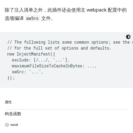
除了注入清单之外，此插件还会使用主 webpack 配置中的
选项编译
swSrc
文件。
// The following lists some common options; see the r
// for the full set of options and defaults.

new InjectManifest({

  exclude: [/.../, '...'],

  maximumFileSizeToCacheInBytes: ...,

  swSrc: '...',

属性
构造函数
void