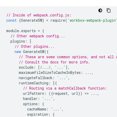
// Inside of webpack.config.js:
const
{
GenerateSW
}
=
require
(
'workbox-webpack-plugin
module
.
exports
=
{
// Other webpack config...
plugins
:
[
// Other plugins...
new
GenerateSW
({
// These are some common options, and not all 
// Consult the docs for more info.
exclude
:
[
/.../
,
'...'
],
maximumFileSizeToCacheInBytes
:
...,
navigateFallback
:
'...'
,
runtimeCaching
:
[{
// Routing via a matchCallback function:
urlPattern
:
({
request
,
url
})
=
>
...,
handler
:
'...'
,
options
:
{
cacheName
:
'...'
,
expiration
:
{