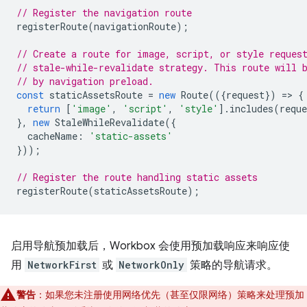
// Register the navigation route
registerRoute
(
navigationRoute
);
// Create a route for image, script, or style reques
// stale-while-revalidate strategy. This route will 
// by navigation preload.
const
staticAssetsRoute
=
new
Route
(({
request
})
=
>
{
return
[
'image'
,
'script'
,
'style'
].
includes
(
reque
},
new
StaleWhileRevalidate
({
cacheName
:
'static-assets'
}));
// Register the route handling static assets
registerRoute
(
staticAssetsRoute
);
启用导航预加载后，Workbox 会使用预加载响应来响应使
用
NetworkFirst
或
NetworkOnly
策略的导航请求。
警告
：如果您未注册使用网络优先（甚至仅限网络）策略来处理预加