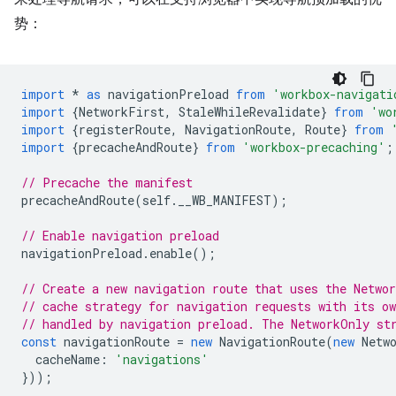
势：
import
*
as
navigationPreload
from
'workbox-navigati
import
{
NetworkFirst
,
StaleWhileRevalidate
}
from
'wo
import
{
registerRoute
,
NavigationRoute
,
Route
}
from
import
{
precacheAndRoute
}
from
'workbox-precaching'
;
// Precache the manifest
precacheAndRoute
(
self
.
__WB_MANIFEST
);
// Enable navigation preload
navigationPreload
.
enable
();
// Create a new navigation route that uses the Networ
// cache strategy for navigation requests with its o
// handled by navigation preload. The NetworkOnly st
const
navigationRoute
=
new
NavigationRoute
(
new
Netw
cacheName
:
'navigations'
}));