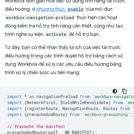
Workbox đơn giản hoá việc sử dụng tính năng tải trước
điều hướng, vì
phương thức
enable
của mô-đun
workbox-navigation-preload
thực hiện các hoạt
động kiểm tra hỗ trợ tính năng cần thiết, cũng như tạo
trình nghe sự kiện
activate
để hỗ trợ bạn.
Từ đây, bạn có thể nhận thấy lợi ích của việc tải trước
điều hướng trong các trình duyệt hỗ trợ bằng cách sử
dụng Workbox để xử lý các yêu cầu điều hướng bằng
trình xử lý chiến lược ưu tiên mạng:
import
*
as
navigationPreload
from
'workbox-navigati
import
{
NetworkFirst
,
StaleWhileRevalidate
}
from
'wo
import
{
registerRoute
,
NavigationRoute
,
Route
}
from
import
{
precacheAndRoute
}
from
'workbox-precaching'
;
// Precache the manifest
precacheAndRoute
(
self
.
__WB_MANIFEST
);