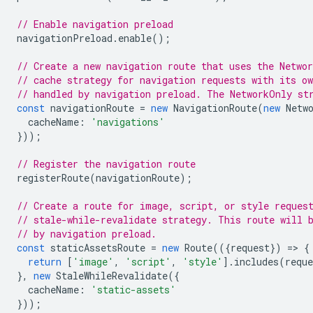
// Enable navigation preload
navigationPreload
.
enable
();
// Create a new navigation route that uses the Networ
// cache strategy for navigation requests with its o
// handled by navigation preload. The NetworkOnly st
const
navigationRoute
=
new
NavigationRoute
(
new
Netw
cacheName
:
'navigations'
}));
// Register the navigation route
registerRoute
(
navigationRoute
);
// Create a route for image, script, or style reques
// stale-while-revalidate strategy. This route will 
// by navigation preload.
const
staticAssetsRoute
=
new
Route
(({
request
})
=
>
{
return
[
'image'
,
'script'
,
'style'
].
includes
(
reque
},
new
StaleWhileRevalidate
({
cacheName
:
'static-assets'
}));