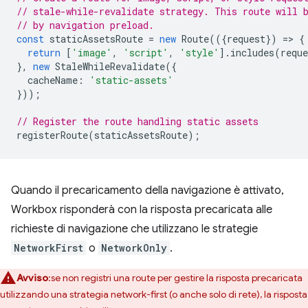
// stale-while-revalidate strategy. This route will 
// by navigation preload.
const
staticAssetsRoute
=
new
Route
(({
request
})
=
>
{
return
[
'image'
,
'script'
,
'style'
].
includes
(
reque
},
new
StaleWhileRevalidate
({
cacheName
:
'static-assets'
}));
// Register the route handling static assets
registerRoute
(
staticAssetsRoute
);
Quando il precaricamento della navigazione è attivato,
Workbox risponderà con la risposta precaricata alle
richieste di navigazione che utilizzano le strategie
NetworkFirst
o
NetworkOnly
.
Avviso
:se non registri una route per gestire la risposta precaricata
utilizzando una strategia network-first (o anche solo di rete), la risposta