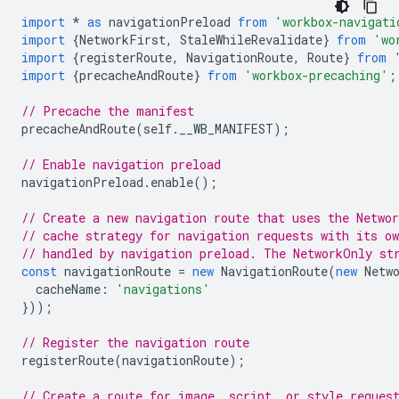
import
*
as
navigationPreload
from
'workbox-navigati
import
{
NetworkFirst
,
StaleWhileRevalidate
}
from
'wo
import
{
registerRoute
,
NavigationRoute
,
Route
}
from
import
{
precacheAndRoute
}
from
'workbox-precaching'
;
// Precache the manifest
precacheAndRoute
(
self
.
__WB_MANIFEST
);
// Enable navigation preload
navigationPreload
.
enable
();
// Create a new navigation route that uses the Networ
// cache strategy for navigation requests with its o
// handled by navigation preload. The NetworkOnly st
const
navigationRoute
=
new
NavigationRoute
(
new
Netw
cacheName
:
'navigations'
}));
// Register the navigation route
registerRoute
(
navigationRoute
);
// Create a route for image, script, or style reques