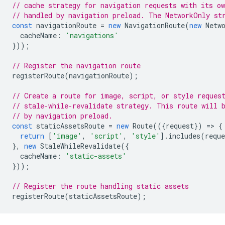
// cache strategy for navigation requests with its o
// handled by navigation preload. The NetworkOnly st
const
navigationRoute
=
new
NavigationRoute
(
new
Netw
cacheName
:
'navigations'
}));
// Register the navigation route
registerRoute
(
navigationRoute
);
// Create a route for image, script, or style reques
// stale-while-revalidate strategy. This route will 
// by navigation preload.
const
staticAssetsRoute
=
new
Route
(({
request
})
=
>
{
return
[
'image'
,
'script'
,
'style'
].
includes
(
reque
},
new
StaleWhileRevalidate
({
cacheName
:
'static-assets'
}));
// Register the route handling static assets
registerRoute
(
staticAssetsRoute
);