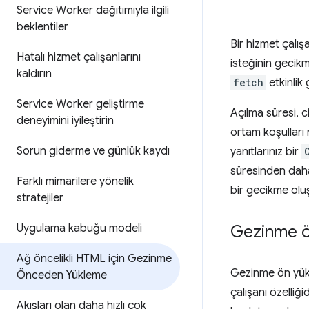
Service Worker dağıtımıyla ilgili
beklentiler
Bir hizmet çalış
Hatalı hizmet çalışanlarını
isteğinin gecikm
kaldırın
fetch
etkinlik 
Service Worker geliştirme
Açılma süresi, 
deneyimini iyileştirin
ortam koşulları
Sorun giderme ve günlük kaydı
yanıtlarınız bir
süresinden daha 
Farklı mimarilere yönelik
bir gecikme oluş
stratejiler
Uygulama kabuğu modeli
Gezinme ö
Ağ öncelikli HTML için Gezinme
Gezinme ön yükl
Önceden Yükleme
çalışanı özelliğ
Akışları olan daha hızlı çok