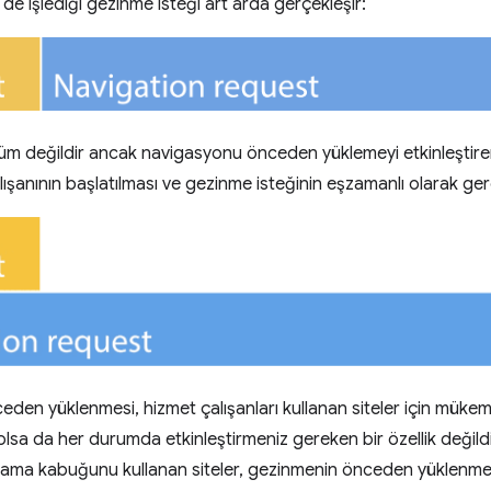
e işlediği gezinme isteği art arda gerçekleşir:
züm değildir ancak navigasyonu önceden yüklemeyi etkinleştirer
lışanının başlatılması ve gezinme isteğinin eşzamanlı olarak ge
den yüklenmesi, hizmet çalışanları kullanan siteler için müke
lsa da her durumda etkinleştirmeniz gereken bir özellik değildi
ulama kabuğunu kullanan siteler, gezinmenin önceden yüklenme