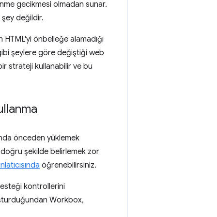
zinme gecikmesi olmadan sunar.
şey değildir.
in HTML'yi önbelleğe alamadığı
ibi şeylere göre değiştiği web
r strateji kullanabilir ve bu
ullanma
ında önceden yüklemek
fi doğru şekilde belirlemek zor
anlatıcısında
öğrenebilirsiniz.
esteği kontrollerini
oluşturduğundan Workbox,