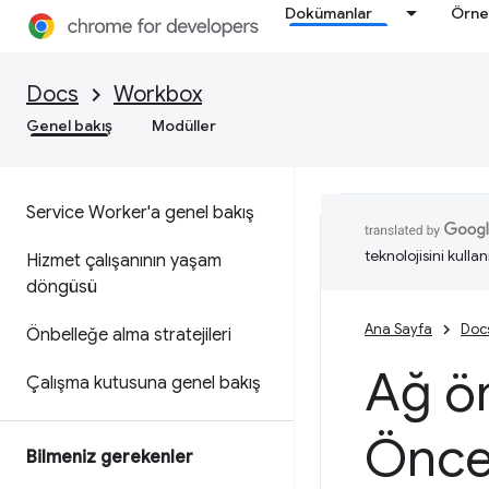
Dokümanlar
Örne
Docs
Workbox
Genel bakış
Modüller
Service Worker'a genel bakış
teknolojisini kullan
Hizmet çalışanının yaşam
döngüsü
Ana Sayfa
Doc
Önbelleğe alma stratejileri
Ağ ön
Çalışma kutusuna genel bakış
Önce
Bilmeniz gerekenler