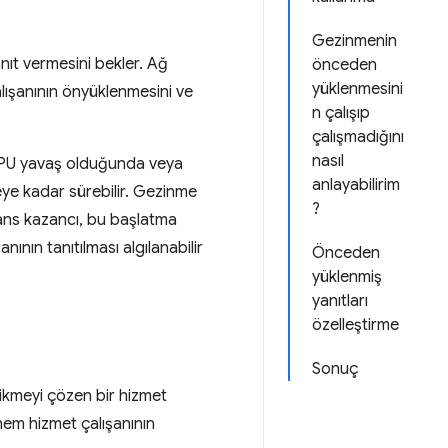
Gezinmenin
yanıt vermesini bekler. Ağ
önceden
yüklenmesini
alışanının önyüklenmesini ve
n çalışıp
çalışmadığını
nasıl
r CPU yavaş olduğunda veya
anlayabilirim
eye kadar sürebilir. Gezinme
?
ns kazancı, bu başlatma
ının tanıtılması algılanabilir
Önceden
yüklenmiş
yanıtları
özelleştirme
Sonuç
ikmeyi çözen bir hizmet
 hem hizmet çalışanının