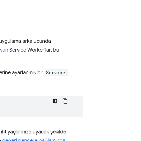
r uygulama arka ucunda
ayan
Service Worker'lar, bu
rine ayarlanmış bir
Service-
ihtiyaçlarınıza uyacak şekilde
sa
değeri pencere bağlamında