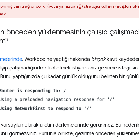
miş yanıtı ağ öncelikli (veya yalnızca ağ) stratejisi kullanarak işleme
maz.
 önceden yüklenmesinin çalışıp çalışmadığ
im?
emelerinde
, Workbox ne yaptığı hakkında
birçok
kayıt kaydede
ışıp çalışmadığını kontrol etmek istiyorsanız gezinme isteği sı
. Bunu yaptığınızda şu kadar günlük olduğunu belirten bir günl
 varsayılan olarak üretim derlemelerinde görünmez. Bu nedenle,
bunu görmezsiniz. Bununla birlikte, gezinme önceden yüklenmesin