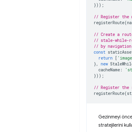
}));
// Register the 
registerRoute
(
na
// Create a rout
// stale-while-r
// by navigation
const
staticAsse
return
[
'imag
},
new
StaleWhil
cacheName
:
's
}));
// Register the 
registerRoute
(
st
Gezinmeyi önced
stratejilerini k