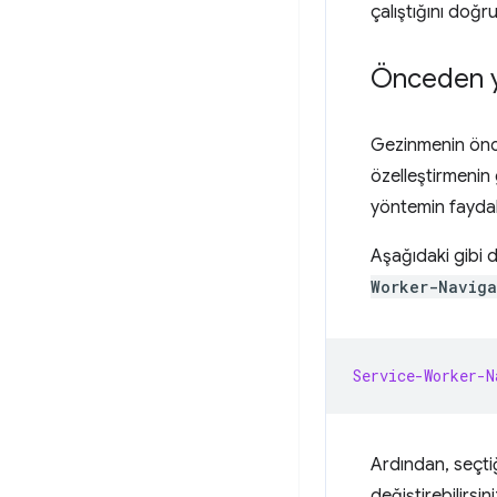
çalıştığını doğ
Önceden yü
Gezinmenin önce
özelleştirmenin 
yöntemin faydal
Aşağıdaki gibi 
Worker-Naviga
Service-Worker-N
Ardından, seçtiğ
değiştirebilirsi