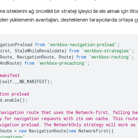
isteklerini ağ öncelikli bir strateji işleyici ile ele almak için W
en yüklemenin avantajları, desteklenen tarayıcılarda ortaya çı
igationPreload
from
'workbox-navigation-preload'
;
irst
,
StaleWhileRevalidate
}
from
'workbox-strategies'
;
Route
,
NavigationRoute
,
Route
}
from
'workbox-routing'
;
AndRoute
}
from
'workbox-precaching'
;
manifest
(
self
.
__WB_MANIFEST
);
tion preload
d
.
enable
();
navigation route that uses the Network-first, falling ba
y for navigation requests with its own cache. This route
vigation preload. The NetworkOnly strategy will work as 
Route
=
new
NavigationRoute
(
new
NetworkFirst
({
avigations'