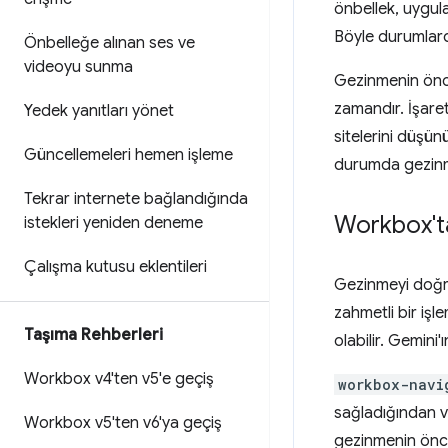
önbellek, uygul
Böyle durumlarda
Önbelleğe alınan ses ve
videoyu sunma
Gezinmenin önce
zamandır. İşare
Yedek yanıtları yönet
sitelerini düşünü
Güncellemeleri hemen işleme
durumda gezinme
Tekrar internete bağlandığında
Workbox't
istekleri yeniden deneme
Çalışma kutusu eklentileri
Gezinmeyi doğr
zahmetli bir işl
Taşıma Rehberleri
olabilir. Gemini
Workbox v4'ten v5'e geçiş
workbox-navi
sağladığından ve
Workbox v5'ten v6'ya geçiş
gezinmenin önce