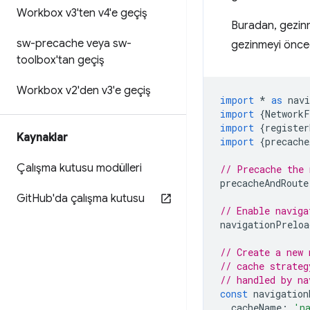
Workbox v3'ten v4'e geçiş
Buradan, gezinme 
sw-precache veya sw-
gezinmeyi önced
toolbox'tan geçiş
Workbox v2'den v3'e geçiş
import
*
as
nav
import
{
NetworkF
import
{
register
Kaynaklar
import
{
precache
Çalışma kutusu modülleri
// Precache the 
precacheAndRoute
Git
Hub'da çalışma kutusu
// Enable naviga
navigationPreloa
// Create a new 
// cache strateg
// handled by na
const
navigation
cacheName
:
'n