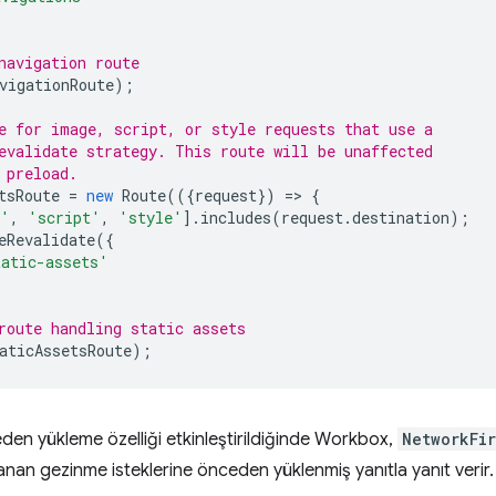
navigation route
vigationRoute
);
e for image, script, or style requests that use a
evalidate strategy. This route will be unaffected
 preload.
tsRoute
=
new
Route
(({
request
})
=
>
{
e'
,
'script'
,
'style'
].
includes
(
request
.
destination
);
eRevalidate
({
tatic-assets'
route handling static assets
aticAssetsRoute
);
en yükleme özelliği etkinleştirildiğinde Workbox,
NetworkFir
ullanan gezinme isteklerine önceden yüklenmiş yanıtla yanıt verir.