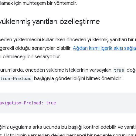
rulamak için muhteşem bir yöntemdir.
klenmiş yanıtları özelleştirme
den yüklenmesini kullanırken önceden yüklenmiş yanıtları bi
gerekli olduğu senaryolar olabilir.
Ağdan kısmi içerik akışı sağl
ı olabileceği bir senaryodur.
durumlarda, önceden yükleme isteklerinin varsayılan
true
değe
tion-Preload
başlığıyla gönderildiğini bilmek önemlidir:
avigation-Preload: true
iniz uygulama arka ucunda bu başlığı kontrol edebilir ve yanıtı 
niz. Üstbilginin varsayılan değeri herhangi bir nedenle sorunluy