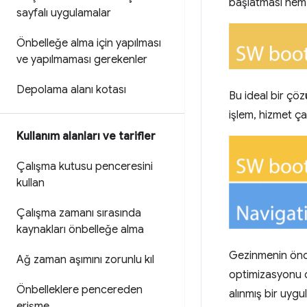
başlatması hem d
sayfalı uygulamalar
Önbelleğe alma için yapılması
ve yapılmaması gerekenler
Depolama alanı kotası
Bu ideal bir çö
işlem, hizmet ça
Kullanım alanları ve tarifler
Çalışma kutusu penceresini
kullan
Çalışma zamanı sırasında
kaynakları önbelleğe alma
Gezinmenin önce
Ağ zaman aşımını zorunlu kıl
optimizasyonu o
Önbelleklere pencereden
alınmış bir uyg
erişme