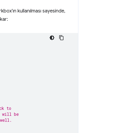
orkbox'ın kullanılması sayesinde,
kar:
ck to
 will be
well.