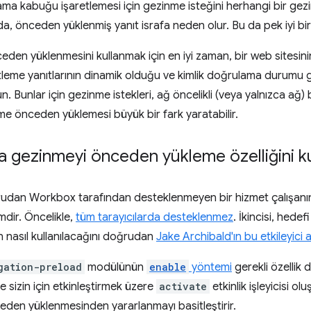
ama kabuğu işaretlemesi için gezinme isteğini herhangi bir ge
, önceden yüklenmiş yanıt israfa neden olur. Bu da pek iyi bir 
den yüklenmesini kullanmak için en iyi zaman, bir web sitesin
tleme yanıtlarının dinamik olduğu ve kimlik doğrulama durumu g
n. Bunlar için gezinme istekleri, ağ öncelikli (veya yalnızca ağ) bi
 önceden yüklemesi büyük bir fark yaratabilir.
a gezinmeyi önceden yükleme özelliğini k
udan Workbox tarafından desteklenmeyen bir hizmet çalışan
emdir. Öncelikle,
tüm tarayıcılarda desteklenmez
. İkincisi, hede
'ın nasıl kullanılacağını doğrudan
Jake Archibald'ın bu etkileyici 
gation-preload
modülünün
enable
yöntemi
gerekli özellik d
 sizin için etkinleştirmek üzere
activate
etkinlik işleyicisi 
den yüklenmesinden yararlanmayı basitleştirir.