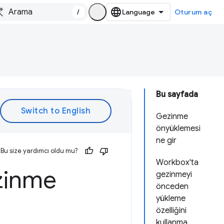
/
Oturum aç
Bu sayfada
Gezinme
önyüklemesi
ne gir
Bu size yardımcı oldu mu?
Workbox'ta
ezinme
gezinmeyi
önceden
yükleme
özelliğini
kullanma