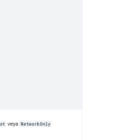
st
veya
NetworkOnly