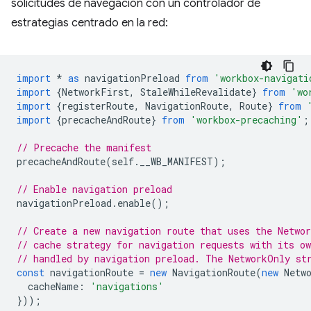
solicitudes de navegación con un controlador de
estrategias centrado en la red:
import
*
as
navigationPreload
from
'workbox-navigati
import
{
NetworkFirst
,
StaleWhileRevalidate
}
from
'wo
import
{
registerRoute
,
NavigationRoute
,
Route
}
from
import
{
precacheAndRoute
}
from
'workbox-precaching'
;
// Precache the manifest
precacheAndRoute
(
self
.
__WB_MANIFEST
);
// Enable navigation preload
navigationPreload
.
enable
();
// Create a new navigation route that uses the Networ
// cache strategy for navigation requests with its o
// handled by navigation preload. The NetworkOnly st
const
navigationRoute
=
new
NavigationRoute
(
new
Netw
cacheName
:
'navigations'
}));