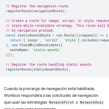
// Register the navigation route
registerRoute
(
navigationRoute
);
// Create a route for image, script, or style reques
// stale-while-revalidate strategy. This route will 
// by navigation preload.
const
staticAssetsRoute
=
new
Route
(({
request
})
=
>
{
return
[
'image'
,
'script'
,
'style'
].
includes
(
reque
},
new
StaleWhileRevalidate
({
cacheName
:
'static-assets'
}));
// Register the route handling static assets
registerRoute
(
staticAssetsRoute
);
Cuando la precarga de navegación está habilitada,
Workbox responderá a las solicitudes de navegación
que usan las estrategias
NetworkFirst
o
NetworkOnly