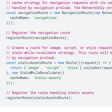
// cache strategy for navigation requests with its o
// handled by navigation preload. The NetworkOnly st
const
navigationRoute
=
new
NavigationRoute
(
new
Netw
cacheName
:
'navigations'
}));
// Register the navigation route
registerRoute
(
navigationRoute
);
// Create a route for image, script, or style reques
// stale-while-revalidate strategy. This route will 
// by navigation preload.
const
staticAssetsRoute
=
new
Route
(({
request
})
=
>
{
return
[
'image'
,
'script'
,
'style'
].
includes
(
reque
},
new
StaleWhileRevalidate
({
cacheName
:
'static-assets'
}));
// Register the route handling static assets
registerRoute
(
staticAssetsRoute
);