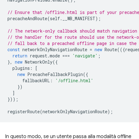
// Ensure that /offline.html is part of your precach
precacheAndRoute
(
self
.
__WB_MANIFEST
);
// The network-only callback should match navigation
// the handler for the route should use the network-o
// fall back to a precached offline page in case the 
const
networkOnlyNavigationRoute
=
new
Route
(({
reque
return
request
.
mode
===
'navigate'
;
},
new
NetworkOnly
({
plugins
:
[
new
PrecacheFallbackPlugin
({
fallbackURL
:
'/offline.html'
})
]
}));
registerRoute
(
networkOnlyNavigationRoute
);
In questo modo, se un utente passa alla modalità offline