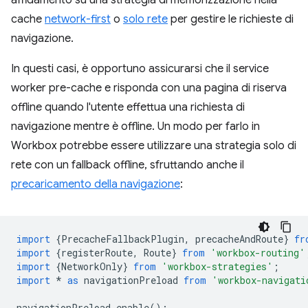
affidamento su una strategia di memorizzazione nella
cache
network-first
o
solo rete
per gestire le richieste di
navigazione.
In questi casi, è opportuno assicurarsi che il service
worker pre-cache e risponda con una pagina di riserva
offline quando l'utente effettua una richiesta di
navigazione mentre è offline. Un modo per farlo in
Workbox potrebbe essere utilizzare una strategia solo di
rete con un fallback offline, sfruttando anche il
precaricamento della navigazione
:
import
{
PrecacheFallbackPlugin
,
precacheAndRoute
}
fr
import
{
registerRoute
,
Route
}
from
'workbox-routing'
import
{
NetworkOnly
}
from
'workbox-strategies'
;
import
*
as
navigationPreload
from
'workbox-navigati
navigationPreload
.
enable
();