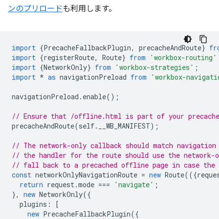
ンのプリロード
も利用します。
import
{
PrecacheFallbackPlugin
,
precacheAndRoute
}
fr
import
{
registerRoute
,
Route
}
from
'workbox-routing'
import
{
NetworkOnly
}
from
'workbox-strategies'
;
import
*
as
navigationPreload
from
'workbox-navigati
navigationPreload
.
enable
();
// Ensure that /offline.html is part of your precach
precacheAndRoute
(
self
.
__WB_MANIFEST
);
// The network-only callback should match navigation
// the handler for the route should use the network-o
// fall back to a precached offline page in case the 
const
networkOnlyNavigationRoute
=
new
Route
(({
reque
return
request
.
mode
===
'navigate'
;
},
new
NetworkOnly
({
plugins
:
[
new
PrecacheFallbackPlugin
({