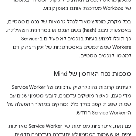
של Workbox מעדכנת אותם באופן קבוע.
בכל מקרה, מומלץ מאוד לנהל גרסאות של נכסים סטטיים,
באמצעות גיבוב (hash) בשם הנכס או במחרוזת השאילתה.
כך תוכלו למנוע בעיות בנכסים לא פעילים ב-Service
Workers שמשתמשים באסטרטגיות של זמן ריצה קודם
למטמון לנכסים סטטיים.
מכסות נפח האחסון של Mind
לעיתים קרובות נהוג להשיק עדכונים של Service Worker
מדי פעם, וכאשר מושקים עדכונים, קובצי מטמון ישנים עם
שמות שפג תוקפם
בדרך כלל
נמחקים במהלך ההפעלה של
ה-Service Worker החדש.
עם זאת, איטרציות מסוימות של Service Worker מאריכות
ימים, או ששמות המטמון לא יתעדכנו בעדכונים חדשים.