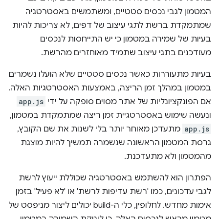
המטמון לגבי נכסים סטטיים, ומשתמשים באסטרטגיה
שמתמקדת ברשת לתגי עיצוב של דפים, לא צריכות להיות
בעיות של שמירה במטמון כי יש התייחסות לנכסים
מעודכנים בתגי עיצוב שתמיד מאוחזרים מהרשת.
בעיות מתעוררות כאשר נכסים סטטיים שלא הועלו נשמרים
במטמון במהלך זמן הריצה, באמצעות האסטרטגיות האלה.
אם הפונקציונליות של אתר מסוים סופקה על ידי
app.js
ונעשה שימוש באסטרטגיית זמן ריצה שמתמקדת במטמון,
app.js
מתעדכן מאוחר יותר בלי לשנות את שם הקובץ,
גרסת המטמון הראשונה שנשמרה תמשיך להיות מוצגת
מהמטמון ולא מתעדכנת.
הפתרון הוא להשתמש באסטרטגיה שכוללת ייעוץ לרשת
לגבי עדכונים, כמו 'רשת עדיפות לרשת' או 'לא פעיל' בזמן
אימות מחדש. לחלופין, כלי ה-build יכולים ליצור מניפסט של
מטמון מראש לנכסים האלה, כי לוגיקת השמירה במטמון