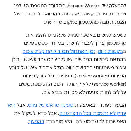
להפעלה של Service Worker. התקורה הנוספת הזו לפני
שניתן לטפל בבקשה היא קטנה בהשוואה ליתרונות של
הצגת תגובה מהמטמון במקום מהרשת.
כשמשתמשים באסטרטגיות שלא ניתן להציג אותן
מהמטמון וצריך לעבור לרשת, במיוחד כשמטפלים
ב
בקשות ניווט
,
זמן האתחול תמיד לוקח קצת עיכוב
.
בהתאם ליכולות המכשיר ו/או ללחץ המעבד (CPU), ייתכן
עיכוב משמעותי בבקשת ניווט בגלל אתחול איטי של קובץ
השירות (service worker). בפריסה של קובץ שירות
(service worker) ללא ידיעת העיכוב הזה, משתמשים
עלולים לחוות פגיעה לא מכוונת בביצועים.
הבעיה נפתרה באמצעות
טעינה מראש של ניווט
, אבל
היא
עדיין לא נתמכת בכל הדפדפנים
. אבל כדאי לשקול את
האפשרות להשתמש בה, והיא מוסברת
בהמשך
.