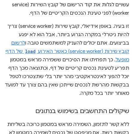
עשויים לגלות את קוד הרישום של קובץ השירות (service
worker) לפני טעינת הנכסים הקריטיים של הדף.
זו בעיה. באופן אידיאלי, קובץ שירות (service worker) צריך
להיות ניטרלי במקרה הגרוע ביותר, אבל הוא לא יפגע
בביצועים. אתם יכולים להעניק למשתמשים טובה ו
לרשום
קובץ שירות (service worker) כאשר האירוע
load
של הדף
מופעל
. כך תפחיתו את הסיכויים ששמירה מראש במטמון
תפריע לטעינת נכסים קריטיים של דף, וכתוצאה מכך הדף
יוכל להפוך לאינטראקטיבי מהר יותר בלי שתצטרכו לטפל
בבקשות מהרשת לנכסים שייתכן שאין בהם צורך עד למועד
מאוחר יותר בכל מקרה.
שיקולים התחשבים בשימוש בנתונים
ללא קשר לתזמון, השמירה מראש במטמון כרוכה בשליחת
בקשות רשת. אם מניפסט של נכסים לשמירה במטמון לא