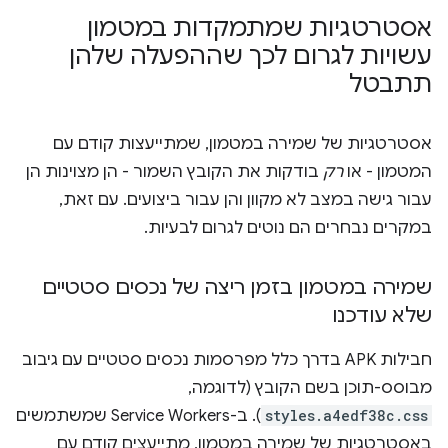
אסטרטגיות שמתמקדות במטמון
עשויות לגרום לכך שההפעלה שלהן
תתבטל
אסטרטגיות של שמירה במטמון, שמתייעצות קודם עם
המטמון - או
רק
בודקות את הקובץ השמור - הן מצוינות הן
עבור גישה במצב לא מקוון והן עבור ביצועים. עם זאת,
במקרים נבחרים הם נוטים לגרום לבעיות.
שמירה במטמון בזמן ריצה של נכסים סטטיים
שלא עודכנו
חבילות APK בדרך כלל מפרסמות נכסים סטטיים עם גיבוב
מבוסס-תוכן בשם הקובץ (לדוגמה,
styles.a4edf38c.css
). ב-Service Workers שמשתמשים
באסטרטגיות של שמירה במטמון, מתייעצים קודם עם