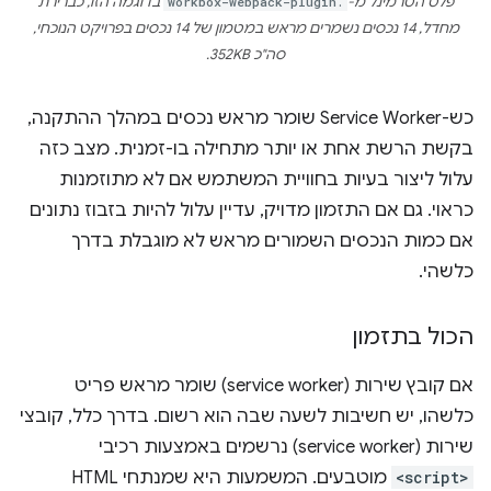
פלט הטרמינל מ-
workbox-webpack-plugin.
בדוגמה הזו, כברירת
מחדל, 14 נכסים נשמרים מראש במטמון של 14 נכסים בפרויקט הנוכחי,
סה"כ 352KB.
כש-Service Worker שומר מראש נכסים במהלך ההתקנה,
בקשת הרשת אחת או יותר מתחילה בו-זמנית. מצב כזה
עלול ליצור בעיות בחוויית המשתמש אם לא מתוזמנות
כראוי. גם אם התזמון מדויק, עדיין עלול להיות בזבוז נתונים
אם כמות הנכסים השמורים מראש לא מוגבלת בדרך
כלשהי.
הכול בתזמון
אם קובץ שירות (service worker) שומר מראש פריט
כלשהו, יש חשיבות לשעה שבה הוא רשום. בדרך כלל, קובצי
שירות (service worker) נרשמים באמצעות רכיבי
<script>
מוטבעים. המשמעות היא שמנתחי HTML