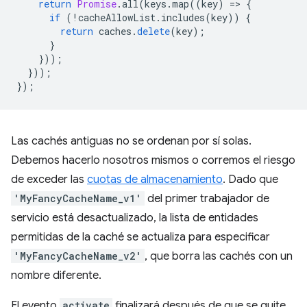
return
Promise
.
all
(
keys
.
map
((
key
)
=
>
{
if
(
!
cacheAllowList
.
includes
(
key
))
{
return
caches
.
delete
(
key
);
}
}));
}));
});
Las cachés antiguas no se ordenan por sí solas.
Debemos hacerlo nosotros mismos o corremos el riesgo
de exceder las
cuotas de almacenamiento
. Dado que
'MyFancyCacheName_v1'
del primer trabajador de
servicio está desactualizado, la lista de entidades
permitidas de la caché se actualiza para especificar
'MyFancyCacheName_v2'
, que borra las cachés con un
nombre diferente.
El evento
activate
finalizará después de que se quite