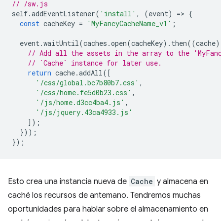
// /sw.js
self
.
addEventListener
(
'install'
,
(
event
)
=
>
{
const
cacheKey
=
'MyFancyCacheName_v1'
;
event
.
waitUntil
(
caches
.
open
(
cacheKey
).
then
((
cache
)
// Add all the assets in the array to the 'MyFan
// `Cache` instance for later use.
return
cache
.
addAll
([
'/css/global.bc7b80b7.css'
,
'/css/home.fe5d0b23.css'
,
'/js/home.d3cc4ba4.js'
,
'/js/jquery.43ca4933.js'
]);
}));
});
Esto crea una instancia nueva de
Cache
y almacena en
caché los recursos de antemano. Tendremos muchas
oportunidades para hablar sobre el almacenamiento en