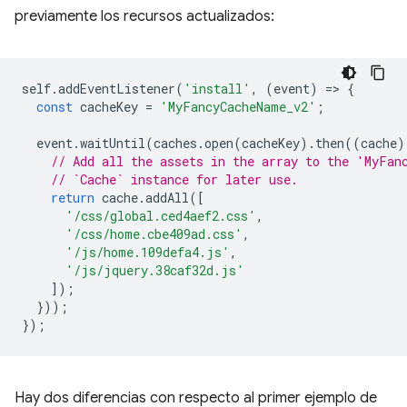
previamente los recursos actualizados:
self
.
addEventListener
(
'install'
,
(
event
)
=
>
{
const
cacheKey
=
'MyFancyCacheName_v2'
;
event
.
waitUntil
(
caches
.
open
(
cacheKey
).
then
((
cache
)
// Add all the assets in the array to the 'MyFan
// `Cache` instance for later use.
return
cache
.
addAll
([
'/css/global.ced4aef2.css'
,
'/css/home.cbe409ad.css'
,
'/js/home.109defa4.js'
,
'/js/jquery.38caf32d.js'
]);
}));
});
Hay dos diferencias con respecto al primer ejemplo de