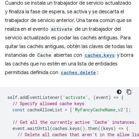
Cuando se instala un trabajador de servicio actualizado
y finaliza la fase de espera, se activa y se descarta el
trabajador de servicio anterior. Una tarea común que se
realiza en el evento
activate
de un trabajador del
servicio actualizado es podar las cachés antiguas. Para
quitar las cachés antiguas, obtén las claves de todas las
instancias de
Cache
abiertas con
caches.keys
y borra
las cachés que no estén en una lista de entidades
permitidas definida con
caches.delete
:
self
.
addEventListener
(
'activate'
,
(
event
)
=
>
{
// Specify allowed cache keys
const
cacheAllowList
=
[
'MyFancyCacheName_v2'
];
// Get all the currently active `Cache` instances.
event
.
waitUntil
(
caches
.
keys
().
then
((
keys
)
=
>
{
// Delete all caches that aren't in the allow li