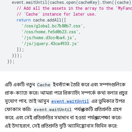
event
.
waitUntil
(
caches
.
open
(
cacheKey
).
then
((
cache
)
// Add all the assets in the array to the 'MyFan
// `Cache` instance for later use.
return
cache
.
addAll
([
'/css/global.bc7b80b7.css'
,
'/css/home.fe5d0b23.css'
,
'/js/home.d3cc4ba4.js'
,
'/js/jquery.43ca4933.js'
]);
}));
});
এটি একটি নতুন
Cache
ইনস্ট্যান্স তৈরি করে এবং সম্পদগুলিকে
প্রাক-ক্যাচে করে। আমরা পরে প্রিক্যাচিং সম্পর্কে কথা বলার প্রচুর
সুযোগ পাব, তাই আসুন
event.waitUntil
এর ভূমিকার উপর
ফোকাস করি।
event.waitUntil
পর্যন্ত একটি প্রতিশ্রুতি গ্রহণ
করে, এবং সেই প্রতিশ্রুতির সমাধান না হওয়া পর্যন্ত অপেক্ষা করে।
এই উদাহরণে, সেই প্রতিশ্রুতি দুটি অ্যাসিঙ্ক্রোনাস জিনিস করে: