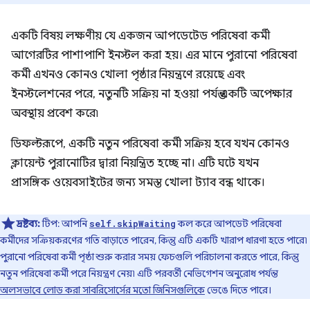
একটি বিষয় লক্ষণীয় যে একজন আপডেটেড পরিষেবা কর্মী
আগেরটির পাশাপাশি ইনস্টল করা হয়। এর মানে পুরানো পরিষেবা
কর্মী এখনও কোনও খোলা পৃষ্ঠার নিয়ন্ত্রণে রয়েছে এবং
ইনস্টলেশনের পরে, নতুনটি সক্রিয় না হওয়া পর্যন্ত একটি অপেক্ষার
অবস্থায় প্রবেশ করে৷
ডিফল্টরূপে, একটি নতুন পরিষেবা কর্মী সক্রিয় হবে যখন কোনও
ক্লায়েন্ট পুরানোটির দ্বারা নিয়ন্ত্রিত হচ্ছে না। এটি ঘটে যখন
প্রাসঙ্গিক ওয়েবসাইটের জন্য সমস্ত খোলা ট্যাব বন্ধ থাকে।
দ্রষ্টব্য:
টিপ: আপনি
কল করে আপডেট পরিষেবা
self.skipWaiting
কর্মীদের সক্রিয়করণের গতি বাড়াতে পারেন, কিন্তু এটি একটি খারাপ ধারণা হতে পারে৷
পুরানো পরিষেবা কর্মী পৃষ্ঠা শুরু করার সময় ফেচগুলি পরিচালনা করতে পারে, কিন্তু
নতুন পরিষেবা কর্মী পরে নিয়ন্ত্রণ নেয়৷ এটি পরবর্তী নেভিগেশন অনুরোধ পর্যন্ত
অলসভাবে লোড করা সাবরিসোর্সের মতো জিনিসগুলিকে
ভেঙে দিতে পারে।