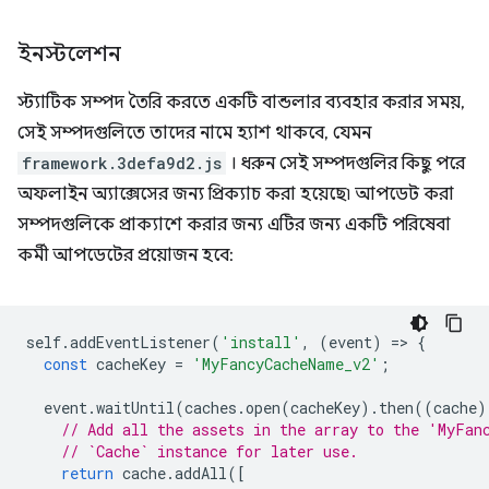
ইনস্টলেশন
স্ট্যাটিক সম্পদ তৈরি করতে একটি বান্ডলার ব্যবহার করার সময়,
সেই সম্পদগুলিতে তাদের নামে হ্যাশ থাকবে, যেমন
framework.3defa9d2.js
। ধরুন সেই সম্পদগুলির কিছু পরে
অফলাইন অ্যাক্সেসের জন্য প্রিক্যাচ করা হয়েছে৷ আপডেট করা
সম্পদগুলিকে প্রাক্যাশে করার জন্য এটির জন্য একটি পরিষেবা
কর্মী আপডেটের প্রয়োজন হবে:
self
.
addEventListener
(
'install'
,
(
event
)
=
>
{
const
cacheKey
=
'MyFancyCacheName_v2'
;
event
.
waitUntil
(
caches
.
open
(
cacheKey
).
then
((
cache
)
// Add all the assets in the array to the 'MyFan
// `Cache` instance for later use.
return
cache
.
addAll
([