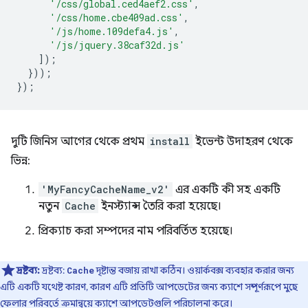
'/css/global.ced4aef2.css'
,
'/css/home.cbe409ad.css'
,
'/js/home.109defa4.js'
,
'/js/jquery.38caf32d.js'
]);
}));
});
দুটি জিনিস আগের থেকে প্রথম
install
ইভেন্ট উদাহরণ থেকে
ভিন্ন:
'MyFancyCacheName_v2'
এর একটি কী সহ একটি
নতুন
Cache
ইনস্ট্যান্স তৈরি করা হয়েছে।
প্রিক্যাচ করা সম্পদের নাম পরিবর্তিত হয়েছে।
দ্রষ্টব্য:
দ্রষ্টব্য:
দৃষ্টান্ত বজায় রাখা কঠিন। ওয়ার্কবক্স ব্যবহার করার জন্য
Cache
এটি একটি যথেষ্ট কারণ, কারণ এটি প্রতিটি আপডেটের জন্য ক্যাশে সম্পূর্ণরূপে মুছে
ফেলার পরিবর্তে ক্রমান্বয়ে ক্যাশে আপডেটগুলি পরিচালনা করে।