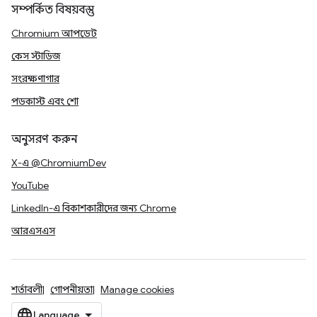
সম্পর্কিত বিষয়বস্তু
Chromium আপডেট
কেস স্টাডিজ
সংরক্ষণাগার
পডকাস্ট এবং শো
অনুসরণ করুন
X-এ @ChromiumDev
YouTube
LinkedIn-এ বিকাশকারীদের জন্য Chrome
আরএসএস
শর্তাবলী
গোপনীয়তা
Manage cookies