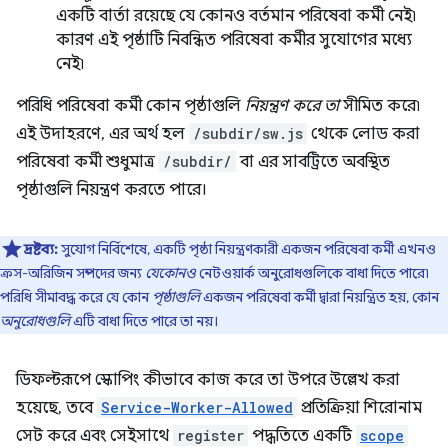
একটি বার্তা রয়েছে যে কোনও বর্তমান পরিষেবা কর্মী নেই৷
কারণ এই পৃষ্ঠাটি নিবন্ধিত পরিষেবা কর্মীর সুযোগের মধ্যে
নেই৷
পরিধি পরিষেবা কর্মী কোন পৃষ্ঠাগুলি
নিয়ন্ত্রণ করে তা
সীমিত করে৷
এই উদাহরণে, এর অর্থ হল
/subdir/sw.js
থেকে লোড করা
পরিষেবা কর্মী শুধুমাত্র
/subdir/
বা এর সাবট্রিতে অবস্থিত
পৃষ্ঠাগুলি নিয়ন্ত্রণ করতে পারে।
দ্রষ্টব্য:
সুযোগ নির্বিশেষে, একটি পৃষ্ঠা নিয়ন্ত্রণকারী একজন পরিষেবা কর্মী এখনও
ক্রস-অরিজিন সম্পদের জন্য
যেকোনও
নেটওয়ার্ক অনুরোধগুলিকে বাধা দিতে পারে৷
পরিধি সীমাবদ্ধ করে যে কোন
পৃষ্ঠাগুলি
একজন পরিষেবা কর্মী দ্বারা নিয়ন্ত্রিত হয়, কোন
অনুরোধগুলি
এটি বাধা দিতে পারে তা নয়।
ডিফল্টরূপে স্কোপিং কীভাবে কাজ করে তা উপরে উল্লেখ করা
হয়েছে, তবে
Service-Worker-Allowed
প্রতিক্রিয়া শিরোনাম
সেট করে এবং সেইসাথে
register
পদ্ধতিতে একটি
scope