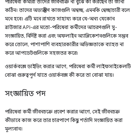
পরিষেবা কর্মীরা তাদের জীবনচক্র না বুঝে কী করছেন তা জানা
কঠিন। তাদের অভ্যন্তরীণ কাজগুলি অস্বচ্ছ, এমনকি স্বেচ্ছাচারী বলে
মনে হবে। এটি মনে রাখতে সাহায্য করে যে-অন্য যেকোন
ব্রাউজার API-এর মতো-পরিষেবা কর্মীদের আচরণগুলি সু-
সংজ্ঞায়িত, নির্দিষ্ট করা এবং অফলাইন অ্যাপ্লিকেশনগুলিকে সম্ভব
করে তোলে, পাশাপাশি ব্যবহারকারীর অভিজ্ঞতাকে ব্যাহত না
করে আপডেটগুলিকে সহজতর করে৷
ওয়ার্কবক্সে ডাইভিং করার আগে, পরিষেবা কর্মী লাইফসাইকেলটি
বোঝা গুরুত্বপূর্ণ যাতে ওয়ার্কবক্স কী করে তা বোঝা যায়।
সংজ্ঞায়িত পদ
পরিষেবা কর্মী জীবনচক্রে প্রবেশ করার আগে, সেই জীবনচক্র
কীভাবে কাজ করে তার চারপাশে কিছু শর্তাদি সংজ্ঞায়িত করা
মূল্যবান।