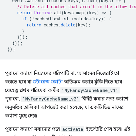
event
.
waitUntil
(
caches
.
keys
().
then
((
keys
)
=
>
{
// Delete all caches that aren't in the allow li
return
Promise
.
all
(
keys
.
map
((
key
)
=
>
{
if
(
!
cacheAllowList
.
includes
(
key
))
{
return
caches
.
delete
(
key
);
}
}));
}));
});
পুরানো ক্যাশে নিজেদের পরিপাটি না. আমাদের নিজেরাই তা
করতে হবে বা
স্টোরেজ কোটা
অতিক্রম করার ঝুঁকি নিতে হবে।
যেহেতু প্রথম পরিষেবা কর্মীর
'MyFancyCacheName_v1'
পুরানো,
'MyFancyCacheName_v2'
নির্দিষ্ট করার জন্য ক্যাশে
অনুমতির তালিকা আপডেট করা হয়েছে, যা একটি ভিন্ন নামের
ক্যাশে মুছে দেয়৷
পুরানো ক্যাশে সরানোর পরে
activate
ইভেন্টটি শেষ হবে। এই