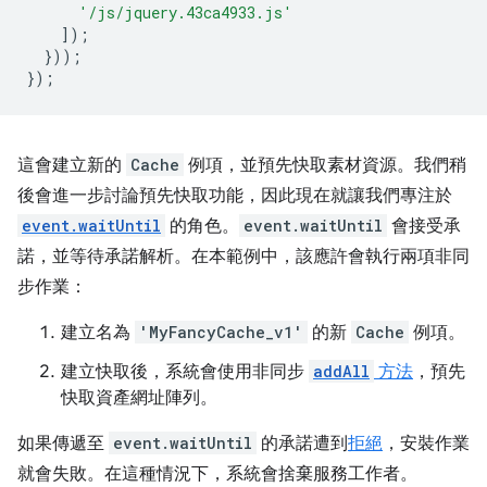
'/js/jquery.43ca4933.js'
]);
}));
});
這會建立新的
Cache
例項，並預先快取素材資源。我們稍
後會進一步討論預先快取功能，因此現在就讓我們專注於
event.waitUntil
的角色。
event.waitUntil
會接受承
諾，並等待承諾解析。在本範例中，該應許會執行兩項非同
步作業：
建立名為
'MyFancyCache_v1'
的新
Cache
例項。
建立快取後，系統會使用非同步
addAll
方法
，預先
快取資產網址陣列。
如果傳遞至
event.waitUntil
的承諾遭到
拒絕
，安裝作業
就會失敗。在這種情況下，系統會捨棄服務工作者。