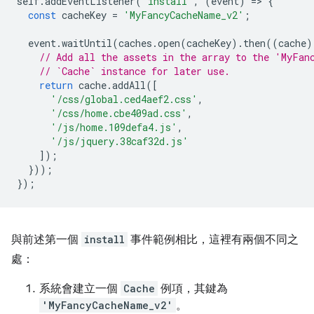
self
.
addEventListener
(
'install'
,
(
event
)
=
>
{
const
cacheKey
=
'MyFancyCacheName_v2'
;
event
.
waitUntil
(
caches
.
open
(
cacheKey
).
then
((
cache
)
// Add all the assets in the array to the 'MyFan
// `Cache` instance for later use.
return
cache
.
addAll
([
'/css/global.ced4aef2.css'
,
'/css/home.cbe409ad.css'
,
'/js/home.109defa4.js'
,
'/js/jquery.38caf32d.js'
]);
}));
});
與前述第一個
install
事件範例相比，這裡有兩個不同之
處：
系統會建立一個
Cache
例項，其鍵為
'MyFancyCacheName_v2'
。