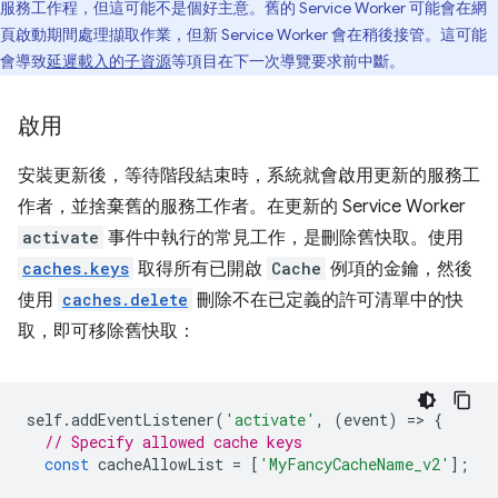
服務工作程，但這可能不是個好主意。舊的 Service Worker 可能會在網
頁啟動期間處理擷取作業，但新 Service Worker 會在稍後接管。這可能
會導致
延遲載入的子資源
等項目在下一次導覽要求前中斷。
啟用
安裝更新後，等待階段結束時，系統就會啟用更新的服務工
作者，並捨棄舊的服務工作者。在更新的 Service Worker
activate
事件中執行的常見工作，是刪除舊快取。使用
caches.keys
取得所有已開啟
Cache
例項的金鑰，然後
使用
caches.delete
刪除不在已定義的許可清單中的快
取，即可移除舊快取：
self
.
addEventListener
(
'activate'
,
(
event
)
=
>
{
// Specify allowed cache keys
const
cacheAllowList
=
[
'MyFancyCacheName_v2'
];