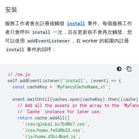
安裝
服務工作者會在註冊後觸發
install
事件。每個服務工作
者只會呼叫
install
一次，且在更新前不會再次觸發。您
可以使用
addEventListener
，在 worker 的範圍內註冊
install
事件的回呼：
// /sw.js
self
.
addEventListener
(
'install'
,
(
event
)
=
>
{
const
cacheKey
=
'MyFancyCacheName_v1'
;
event
.
waitUntil
(
caches
.
open
(
cacheKey
).
then
((
cache
)
// Add all the assets in the array to the 'MyFan
// `Cache` instance for later use.
return
cache
.
addAll
([
'/css/global.bc7b80b7.css'
,
'/css/home.fe5d0b23.css'
,
'/js/home.d3cc4ba4.js'
,