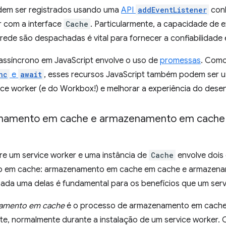
dem ser registrados usando uma
API
addEventListener
conh
r com a interface
Cache
. Particularmente, a capacidade de 
 rede são despachadas é vital para fornecer a confiabilidade
 assíncrono em JavaScript envolve o uso de
promessas
. Com
nc
e
await
, esses recursos JavaScript também podem ser us
ice worker (e do Workbox!) e melhorar a experiência do dese
namento em cache e armazenamento em cache 
re um service worker e uma instância de
Cache
envolve dois 
 em cache: armazenamento em cache em cache e armazena
ada uma delas é fundamental para os benefícios que um serv
amento em cache
é o processo de armazenamento em cache
e, normalmente durante a instalação de um service worker