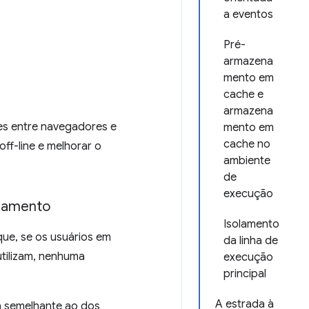
a eventos
Pré-
armazena
mento em
cache e
armazena
es entre navegadores e
mento em
cache no
ff-line e melhorar o
ambiente
de
execução
oramento
Isolamento
 que, se os usuários em
da linha de
tilizam, nenhuma
execução
principal
A estrada à
a semelhante ao dos