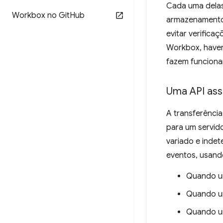
Cada uma dela
Workbox no Git
Hub
armazenamento 
evitar verifica
Workbox, haver
fazem funciona
Uma API ass
A transferência
para um servid
variado e inde
eventos, usand
Quando um
Quando um
Quando u