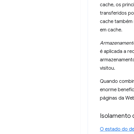
cache, os princ
transferidos p
cache também m
em cache.
Armazenamento
é aplicada a re
armazenamento e
visitou.
Quando combina
enorme benefíc
páginas da We
Isolamento d
O estado do d