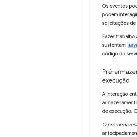
Os eventos po
podem interagi
solicitações de
Fazer trabalho
sustentam
asy
código do serv
Pré-armaze
execução
A interação ent
armazenamento
de execução. C
O pré-armazen
antecipadament