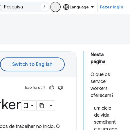
/
Fazer login
Nesta
página
O que os
service
Isso foi útil?
workers
oferecem?
rker
um ciclo
de vida
semelhant
os de trabalhar no início. O
e a um app