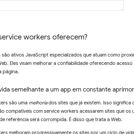
service workers oferecem?
s são ativos JavaScript especializados que atuam como proxi
eb. Eles visam melhorar a confiabilidade oferecendo acesso o
 página.
 vida semelhante a um app em constante aprim
kers são uma
melhoria
dos sites que já existem. Isso significa
o compatíveis com service workers acessarem sites que os u
de referência será corrompida. É disso que trata a Web.
kers melhoram progressivamente os sites por um ciclo de vid