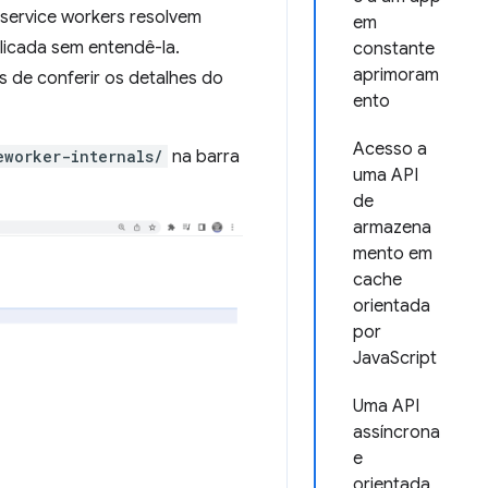
 service workers resolvem
em
licada sem entendê-la.
constante
aprimoram
 de conferir os detalhes do
ento
Acesso a
eworker-internals/
na barra
uma API
de
armazena
mento em
cache
orientada
por
JavaScript
Uma API
assíncrona
e
orientada