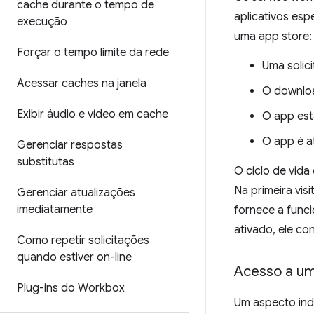
cache durante o tempo de
aplicativos esp
execução
uma app store:
Forçar o tempo limite da rede
Uma solici
Acessar caches na janela
O downloa
Exibir áudio e vídeo em cache
O app est
O app é a
Gerenciar respostas
substitutas
O ciclo de vid
Na primeira vis
Gerenciar atualizações
imediatamente
fornece a funci
ativado, ele co
Como repetir solicitações
quando estiver on-line
Acesso a um
Plug-ins do Workbox
Um aspecto ind