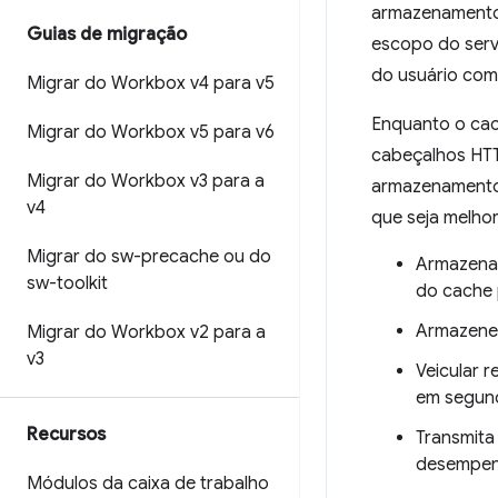
armazenamento 
Guias de migração
escopo do servi
do usuário com
Migrar do Workbox v4 para v5
Enquanto o cac
Migrar do Workbox v5 para v6
cabeçalhos HTT
Migrar do Workbox v3 para a
armazenamento 
v4
que seja melho
Migrar do sw-precache ou do
Armazenar 
sw-toolkit
do cache 
Armazene 
Migrar do Workbox v2 para a
v3
Veicular 
em segun
Recursos
Transmita
desempen
Módulos da caixa de trabalho