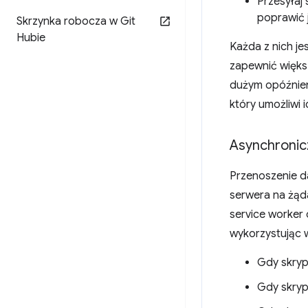
Przesyłaj 
poprawić 
Skrzynka robocza w Git
Hubie
Każda z nich j
zapewnić więks
dużym opóźnieni
który umożliwi i
Asynchronicz
Przenoszenie d
serwera na żąda
service worker 
wykorzystując 
Gdy skryp
Gdy skryp