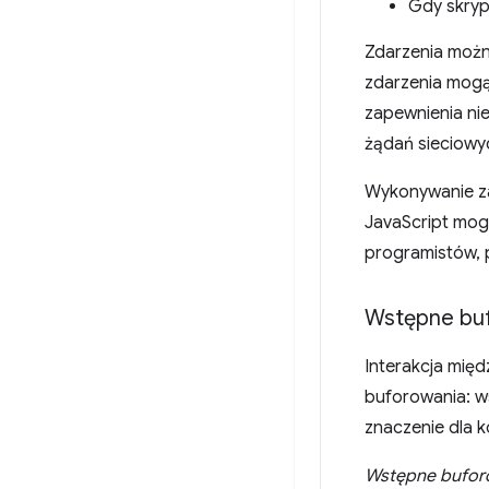
Gdy skryp
Zdarzenia moż
zdarzenia mogą 
zapewnienia ni
żądań sieciowy
Wykonywanie za
JavaScript mog
programistów, 
Wstępne buf
Interakcja międ
buforowania: w
znaczenie dla k
Wstępne bufor