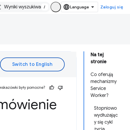
/
Zaloguj się
Na tej
stronie
Co oferują
mechanizmy
 wskazówki były pomocne?
Service
Worker?
omówienie
Stopniowo
wydłużając
y się cykl
życia