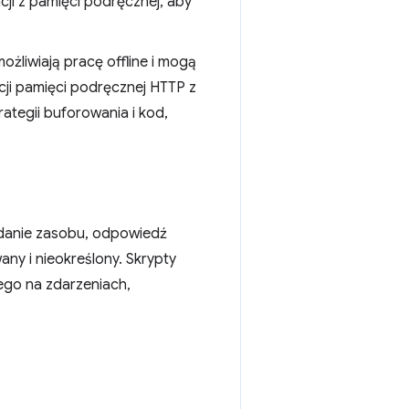
acji z pamięci podręcznej, aby
ożliwiają pracę offline i mogą
ji pamięci podręcznej HTTP z
ategii buforowania i kod,
ądanie zasobu, odpowiedź
ny i nieokreślony. Skrypty
ego na zdarzeniach,