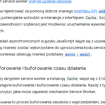
t service worker
wykryje żądanie sieciowe
.
na rejestrować za pomocą dobrze znanego
interfejsu API
add
potencjalnie wchodzić w interakcje z interfejsem
Cache
. Sz
ezawodności i szybkości jest możliwość uruchamiania wywoła
ch.
dań asynchronicznych w języku JavaScript wiąże się z używ
ą również zostać wykorzystane do uproszczenia kodu service 
ponieważ obiecują również podstawy
async
i
await
.
orowanie i buforowanie czasu działania
zy skryptem service worker a instancją
Cache
wiąże się z 2 
stępne buforowanie i buforowanie czasu działania. Każdy z 
orzyści, jakie może zapewnić mechanizm Service Worker.
owanie
to proces buforowania zasobów z wyprzedzeniem, zwyk