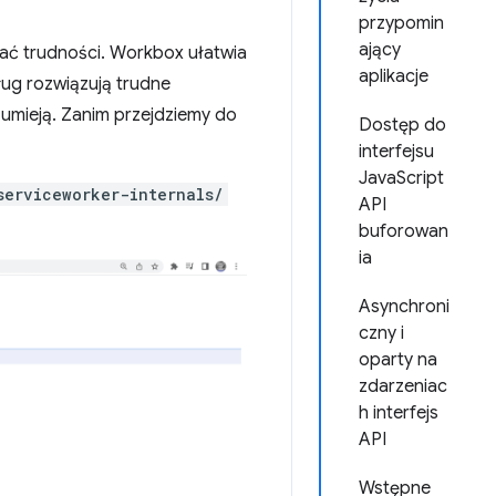
przypomin
ający
iać trudności. Workbox ułatwia
aplikacje
ug rozwiązują trudne
ozumieją. Zanim przejdziemy do
Dostęp do
interfejsu
JavaScript
serviceworker-internals/
API
buforowan
ia
Asynchroni
czny i
oparty na
zdarzeniac
h interfejs
API
Wstępne