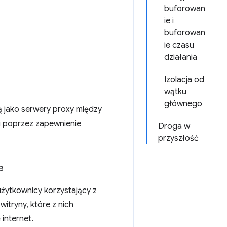
buforowan
ie i
buforowan
ie czasu
działania
Izolacja od
wątku
głównego
ą jako serwery proxy między
i poprzez zapewnienie
Droga w
przyszłość
e
 użytkownicy korzystający z
itryny, które z nich
 internet.