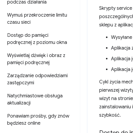
podczas działania
Skrypty service
Wymuś przekroczenie limitu
poszczególnych 
czasu sieci
sklepu z aplikac
Dostęp do pamięci
Wysyłane 
podręcznej z poziomu okna
Aplikacja 
Wyświetlaj dźwięk i obraz z
Aplikacja 
pamięci podręcznej
Aplikacja 
Zarządzanie odpowiedziami
Cykl życia mec
zastępczymi
pierwszej wizyt
Natychmiastowe obsługa
wizyt na stroni
aktualizacji
zainstalowaniu 
szybkość.
Ponawiam prośby
,
gdy znów
będziesz online
Dostęp do i