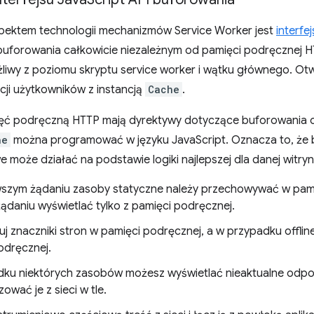
ektem technologii mechanizmów Service Worker jest
interfe
forowania całkowicie niezależnym od pamięci podręcznej HT
liwy z poziomu skryptu service worker i wątku głównego. Otw
kcji użytkowników z instancją
Cache
.
ęć podręczną HTTP mają dyrektywy dotyczące buforowania 
he
można programować w języku JavaScript. Oznacza to, że 
e może działać na podstawie logiki najlepszej dla danej witryn
wszym żądaniu zasoby statyczne należy przechowywać w pami
żądaniu wyświetlać tylko z pamięci podręcznej.
 znaczniki stron w pamięci podręcznej, a w przypadku offline 
odręcznej.
ku niektórych zasobów możesz wyświetlać nieaktualne odpow
zować je z sieci w tle.