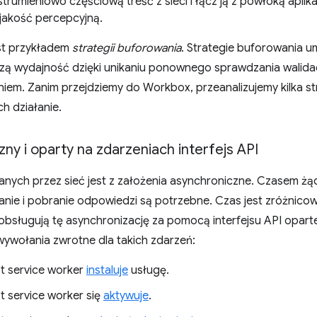
strumieniowo częściową treść z sieci i łącz ją z powłoką aplik
jakość percepcyjną.
est przykładem
strategii buforowania
. Strategie buforowania um
zą wydajność dzięki unikaniu ponownego sprawdzania walidac
em. Zanim przejdziemy do Workbox, przeanalizujemy kilka str
ch działanie.
ny i oparty na zdarzeniach interfejs API
anych przez sieć jest z założenia asynchroniczne. Czasem ż
nie i pobranie odpowiedzi są potrzebne. Czas jest zróżnicowa
obsługują tę asynchronizację za pomocą interfejsu API opart
wywołania zwrotne dla takich zdarzeń:
t service worker
instaluje
usługę.
t service worker się
aktywuje
.