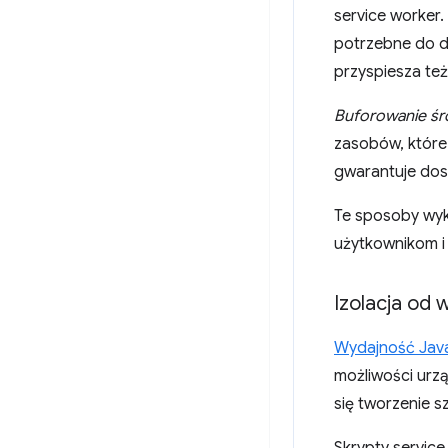
service worker
potrzebne do d
przyspiesza też
Buforowanie ś
zasobów, które 
gwarantuje dost
Te sposoby wyk
użytkownikom i
Izolacja od
Wydajność Java
możliwości urzą
się tworzenie s