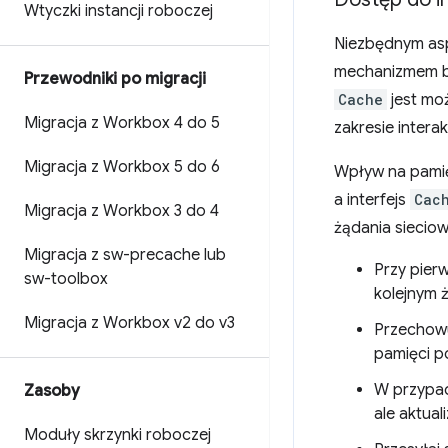
Wtyczki instancji roboczej
Niezbędnym asp
mechanizmem bu
Przewodniki po migracji
Cache
jest moż
Migracja z Workbox 4 do 5
zakresie intera
Migracja z Workbox 5 do 6
Wpływ na pami
a interfejs
Cac
Migracja z Workbox 3 do 4
żądania sieciow
Migracja z sw-precache lub
Przy pier
sw-toolbox
kolejnym 
Migracja z Workbox v2 do v3
Przechowuj
pamięci p
W przypad
Zasoby
ale aktuali
Moduły skrzynki roboczej