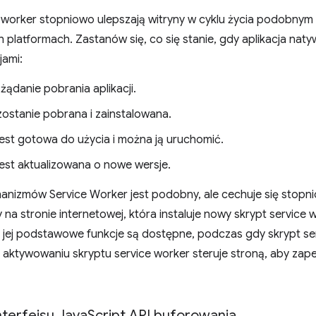
 worker stopniowo ulepszają witryny w cyklu życia podobnym d
platformach. Zastanów się, co się stanie, gdy aplikacja nat
jami:
żądanie pobrania aplikacji.
zostanie pobrana i zainstalowana.
jest gotowa do użycia i można ją uruchomić.
jest aktualizowana o nowe wersje.
hanizmów Service Worker jest podobny, ale cechuje się stop
y na stronie internetowej, która instaluje nowy skrypt servic
e jej podstawowe funkcje są dostępne, podczas gdy skrypt se
i aktywowaniu skryptu service worker steruje stroną, aby za
nterfejsu Java
Script API buforowania