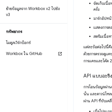
จัดเก็บเนื
ย้ายข้อมูลจาก Workbox v2 ไปยัง
ครั้ง
v3
มาร์กอัปหน
แสดงการตอบ
ทรัพยากร
สตรีมเนื้อ
โมดูลเวิร์กบ็อกซ์
แต่ละข้อต่อไปนี้ค
Workbox ใน Git
Hub
ด้วยการตรวจดูแคช
การแคชและโค้ด 2-3
API แบบอะซิงโ
การโอนข้อมูลผ่าน
นั้น และดาวน์โหล
ผ่าน API ที่ขับเค
เมื่อโปรแก