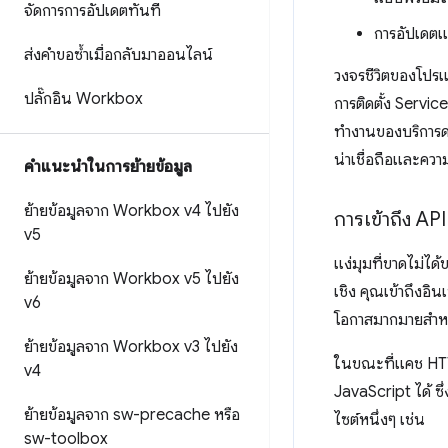
จัดการการอัปเดตทันที
การอัปเดตแ
ส่งคำขอซ้ำเมื่อกลับมาออนไลน์
วงจรชีวิตของโปรแ
ปลั๊กอิน Workbox
การติดตั้ง Servi
ทำงานของบริการดา
น่าเชื่อถือและความ
คําแนะนําในการย้ายข้อมูล
ย้ายข้อมูลจาก Workbox v4 ไปยัง
การเข้าถึง AP
v5
แง่มุมที่ขาดไม่ไ
ย้ายข้อมูลจาก Workbox v5 ไปยัง
เชิง คุณเข้าถึงอิ
v6
โอกาสมากมายสำหรั
ย้ายข้อมูลจาก Workbox v3 ไปยัง
ในขณะที่แคช HTTP
v4
JavaScript ได้ ซ
ย้ายข้อมูลจาก sw-precache หรือ
ไซต์หนึ่งๆ เช่น
sw-toolbox