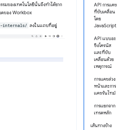
ามธรรมของเทคโนโลยีนั้นจึงทำได้ยาก
API การแคช
ที่ขับเคลื่อน
ะเอียดของ Workbox
โดย
-internals/
ลงในแถบที่อยู่
JavaScript
API แบบอะ
ซิงโครนัส
และที่ขับ
เคลื่อนด้วย
เหตุการณ์
การแคชล่วง
หน้าและการ
แคชรันไทม์
การแยกจาก
เทรดหลัก
เส้นทางข้าง