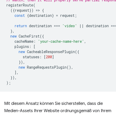
registerRoute
(
({
request
})
=
>
{
const
{
destination
}
=
request
;
return
destination
===
'video'
||
destination
==
},
new
CacheFirst
({
cacheName
:
'your-cache-name-here'
,
plugins
:
[
new
CacheableResponsePlugin
({
statuses
:
[
200
]
}),
new
RangeRequestsPlugin
(),
],
}),
);
Mit diesem Ansatz können Sie sicherstellen, dass die
Medien-Assets Ihrer Website ordnungsgemäß von Ihrem