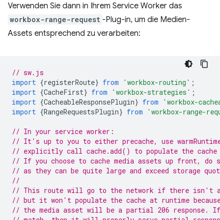
Verwenden Sie dann in Ihrem Service Worker das
workbox-range-request
-Plug-in, um die Medien-
Assets entsprechend zu verarbeiten:
// sw.js
import
{
registerRoute
}
from
'workbox-routing'
;
import
{
CacheFirst
}
from
'workbox-strategies'
;
import
{
CacheableResponsePlugin
}
from
'workbox-cache
import
{
RangeRequestsPlugin
}
from
'workbox-range-req
// In your service worker:
// It's up to you to either precache, use warmRuntim
// explicitly call cache.add() to populate the cache
// If you choose to cache media assets up front, do 
// as they can be quite large and exceed storage quot
//
// This route will go to the network if there isn't 
// but it won't populate the cache at runtime becaus
// the media asset will be a partial 206 response. I
// match, then it will properly serve partial respon