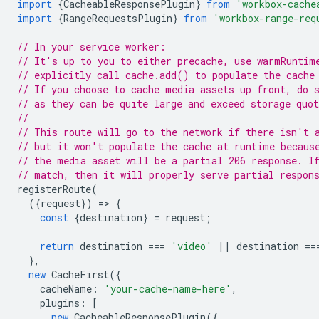
import
{
CacheableResponsePlugin
}
from
'workbox-cache
import
{
RangeRequestsPlugin
}
from
'workbox-range-req
// In your service worker:
// It's up to you to either precache, use warmRuntim
// explicitly call cache.add() to populate the cache
// If you choose to cache media assets up front, do 
// as they can be quite large and exceed storage quot
//
// This route will go to the network if there isn't 
// but it won't populate the cache at runtime becaus
// the media asset will be a partial 206 response. I
// match, then it will properly serve partial respon
registerRoute
(
({
request
})
=
>
{
const
{
destination
}
=
request
;
return
destination
===
'video'
||
destination
==
},
new
CacheFirst
({
cacheName
:
'your-cache-name-here'
,
plugins
:
[
new
CacheableResponsePlugin
({