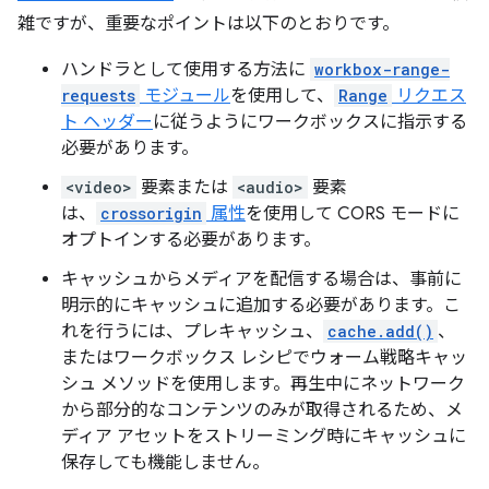
雑ですが、重要なポイントは以下のとおりです。
ハンドラとして使用する方法に
workbox-range-
requests
モジュール
を使用して、
Range
リクエス
ト ヘッダー
に従うようにワークボックスに指示する
必要があります。
<video>
要素または
<audio>
要素
は、
crossorigin
属性
を使用して CORS モードに
オプトインする必要があります。
キャッシュからメディアを配信する場合は、事前に
明示的にキャッシュに追加する必要があります。こ
れを行うには、プレキャッシュ、
cache.add()
、
またはワークボックス レシピでウォーム戦略キャッ
シュ メソッドを使用します。再生中にネットワーク
から部分的なコンテンツのみが取得されるため、メ
ディア アセットをストリーミング時にキャッシュに
保存しても機能しません。