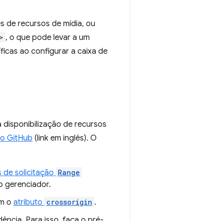
s de recursos de mídia, ou
>
, o que pode levar a um
icas ao configurar a caixa de
disponibilização de recursos
do GitHub
(link em inglês). O
 de solicitação
Range
o gerenciador.
om o
atributo
crossorigin
.
ência. Para isso, faça o pré-