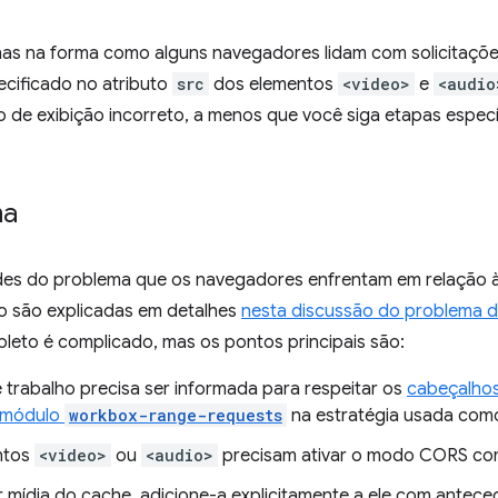
has na forma como alguns navegadores lidam com solicitaçõe
ecificado no atributo
src
dos elementos
<video>
e
<audio
de exibição incorreto, a menos que você siga etapas específ
ma
es do problema que os navegadores enfrentam em relação à 
eo são explicadas em detalhes
nesta discussão do problema 
eto é complicado, mas os pontos principais são:
e trabalho precisa ser informada para respeitar os
cabeçalhos
módulo
workbox-range-requests
na estratégia usada com
ntos
<video>
ou
<audio>
precisam ativar o modo CORS c
r mídia do cache, adicione-a explicitamente a ele com anteced