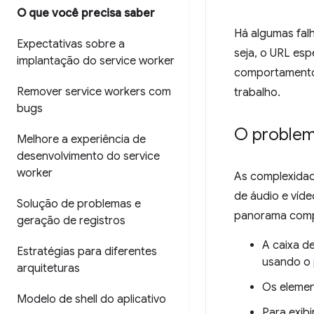
O que você precisa saber
Há algumas fal
Expectativas sobre a
seja, o URL esp
implantação do service worker
comportamento 
Remover service workers com
trabalho.
bugs
O proble
Melhore a experiência de
desenvolvimento do service
worker
As complexidad
de áudio e víd
Solução de problemas e
panorama compl
geração de registros
A caixa d
Estratégias para diferentes
usando o
arquiteturas
Os eleme
Modelo de shell do aplicativo
Para exibi