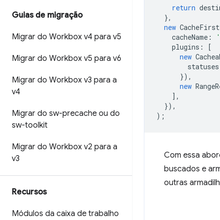
return
desti
Guias de migração
},
new
CacheFirst
Migrar do Workbox v4 para v5
cacheName
:
plugins
:
[
new
Cachea
Migrar do Workbox v5 para v6
statuses
}),
Migrar do Workbox v3 para a
new
RangeR
v4
],
}),
Migrar do sw-precache ou do
);
sw-toolkit
Migrar do Workbox v2 para a
Com essa abord
v3
buscados e arm
outras armadilh
Recursos
Módulos da caixa de trabalho