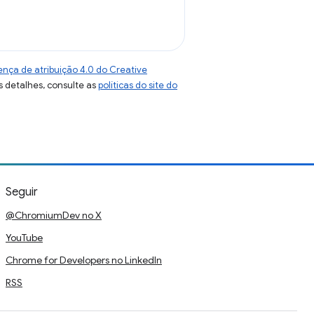
ença de atribuição 4.0 do Creative
s detalhes, consulte as
políticas do site do
Seguir
@ChromiumDev no X
YouTube
Chrome for Developers no LinkedIn
RSS