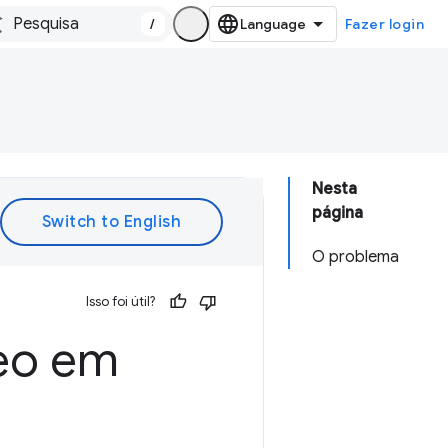
/
Fazer login
Nesta
página
O problema
Isso foi útil?
deo em