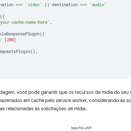
nation
===
'video'
||
destination
===
'audio'
({
'your-cache-name-here'
,
bleResponsePlugin
({
:
[
200
]
equestsPlugin
(),
agem, você pode garantir que os recursos de mídia do seu 
azenados em cache pelo service worker, considerando as soli
as relacionadas às solicitações de mídia.
Isso foi útil?