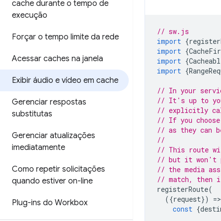
cache durante o tempo de
execução
// sw.js
Forçar o tempo limite da rede
import
{
register
import
{
CacheFir
Acessar caches na janela
import
{
Cacheabl
import
{
RangeReq
Exibir áudio e vídeo em cache
// In your servi
// It's up to yo
Gerenciar respostas
// explicitly ca
substitutas
// If you choose
// as they can b
Gerenciar atualizações
//
imediatamente
// This route wi
// but it won't 
Como repetir solicitações
// the media ass
// match, then i
quando estiver on-line
registerRoute
(
({
request
})
=
>
Plug-ins do Workbox
const
{
desti