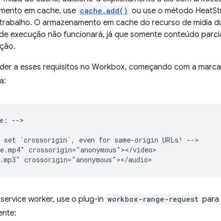
mento em cache, use
cache.add()
ou use o método HeatSt
 trabalho. O armazenamento em cache do recurso de mídia d
de execução não funcionará, já que somente conteúdo parci
ção.
nder a esses requisitos no Workbox, começando com a marc
a:
e: -->

 set `crossorigin`, even for same-origin URLs! -->

e.mp4" crossorigin="anonymous"></video>

service worker, use o plug-in
workbox-range-request
para 
ente: