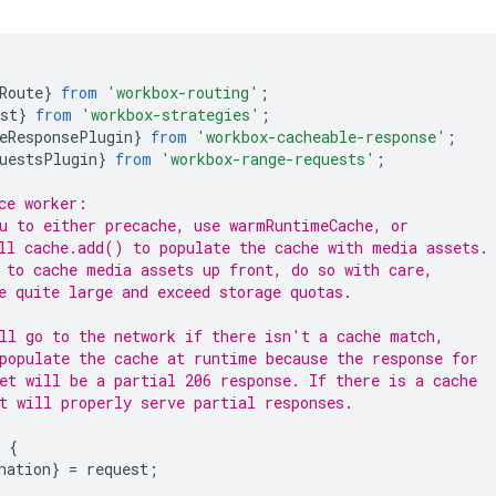
Route
}
from
'workbox-routing'
;
st
}
from
'workbox-strategies'
;
eResponsePlugin
}
from
'workbox-cacheable-response'
;
uestsPlugin
}
from
'workbox-range-requests'
;
ce worker:
u to either precache, use warmRuntimeCache, or
ll cache.add() to populate the cache with media assets.
 to cache media assets up front, do so with care,
e quite large and exceed storage quotas.
ll go to the network if there isn't a cache match,
populate the cache at runtime because the response for
et will be a partial 206 response. If there is a cache
t will properly serve partial responses.
{
nation
}
=
request
;