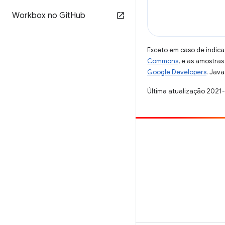
Workbox no Git
Hub
Exceto em caso de indica
Commons
, e as amostra
Google Developers
. Java
Última atualização 2021
Contribuir
Registre um bug
Veja as questões em aberto