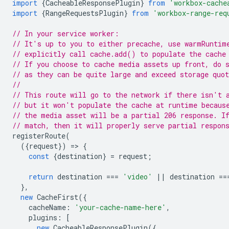
import
{
CacheableResponsePlugin
}
from
'workbox-cache
import
{
RangeRequestsPlugin
}
from
'workbox-range-req
// In your service worker:
// It's up to you to either precache, use warmRuntim
// explicitly call cache.add() to populate the cache
// If you choose to cache media assets up front, do 
// as they can be quite large and exceed storage quot
//
// This route will go to the network if there isn't 
// but it won't populate the cache at runtime becaus
// the media asset will be a partial 206 response. I
// match, then it will properly serve partial respon
registerRoute
(
({
request
})
=
>
{
const
{
destination
}
=
request
;
return
destination
===
'video'
||
destination
==
},
new
CacheFirst
({
cacheName
:
'your-cache-name-here'
,
plugins
:
[
new
CacheableResponsePlugin
({