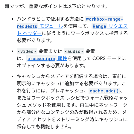
雑ですが、重要なポイントは以下のとおりです。
ハンドラとして使用する方法に
workbox-range-
requests
モジュール
を使用して、
Range
リクエス
ト ヘッダー
に従うようにワークボックスに指示する
必要があります。
<video>
要素または
<audio>
要素
は、
crossorigin
属性
を使用して CORS モードに
オプトインする必要があります。
キャッシュからメディアを配信する場合は、事前に
明示的にキャッシュに追加する必要があります。こ
れを行うには、プレキャッシュ、
cache.add()
、
またはワークボックス レシピでウォーム戦略キャッ
シュ メソッドを使用します。再生中にネットワーク
から部分的なコンテンツのみが取得されるため、メ
ディア アセットをストリーミング時にキャッシュに
保存しても機能しません。