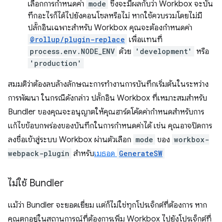
เลือกการกำหนดค่า
mode
ซึ่งจะมีผลกับว่า Workbox จะบัน
ทึกอะไรก็ได้ไปยังคอนโซลหรือไม่ หากใช้ควบรวมโดยไม่มี
ปลั๊กอินเฉพาะสำหรับ Workbox คุณจะต้องกำหนดค่า
@rollup/plugin-replace
เพื่อแทนที่
process.env.NODE_ENV
ด้วย
'development'
หรือ
'production'
สมมติว่าต้องลบล้างลักษณะการทำงานการบันทึกเริ่มต้นในระหว่าง
การพัฒนา ในกรณีดังกล่าว ปลั๊กอิน Workbox ที่เหมาะสมสำหรับ
Bundler ของคุณจะอนุญาตให้คุณฮาร์ดโค้ดค่ากำหนดสำหรับการ
แก้ไขข้อบกพร่องของบันทึกในการกำหนดค่าได้ เช่น คุณอาจปิดการ
ลงชื่อเข้าสู่ระบบ Workbox ผ่านตัวเลือก
mode
ของ
workbox-
webpack-plugin
สำหรับ
เมธอด
GenerateSW
ไม่ใช้ Bundler
แม้ว่า Bundler จะยอดเยี่ยม แต่ก็ไม่ใช่ทุกโปรเจ็กต์ที่ต้องการ หาก
คุณตกอยู่ในสถานการณ์ที่ต้องการเพิ่ม Workbox ไปยังโปรเจ็กต์ที่