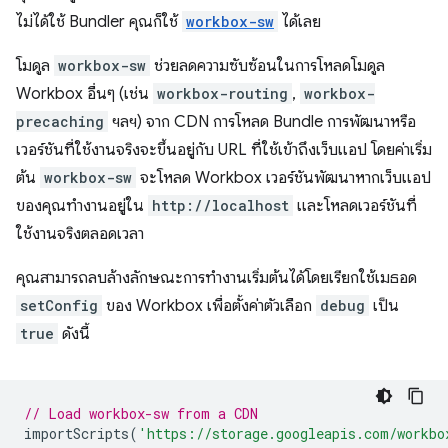
ไม่ได้ใช้ Bundler คุณก็ใช้
workbox-sw
ได้เลย
โมดูล
workbox-sw
ช่วยลดความซับซ้อนในการโหลดโมดูล
Workbox อื่นๆ (เช่น
workbox-routing
,
workbox-
precaching
ฯลฯ) จาก CDN การโหลด Bundle การพัฒนาหรือ
เวอร์ชันที่ใช้งานจริงจะขึ้นอยู่กับ URL ที่ใช้เข้าถึงเว็บแอป โดยค่าเริ่ม
ต้น
workbox-sw
จะโหลด Workbox เวอร์ชันพัฒนาหากเว็บแอป
ของคุณทำงานอยู่ใน
http://localhost
และโหลดเวอร์ชันที่
ใช้งานจริงตลอดเวลา
คุณสามารถลบล้างลักษณะการทำงานเริ่มต้นได้โดยเรียกใช้เมธอด
setConfig
ของ Workbox เพื่อตั้งค่าตัวเลือก
debug
เป็น
true
ดังนี้
// Load workbox-sw from a CDN
importScripts
(
'https://storage.googleapis.com/workbo