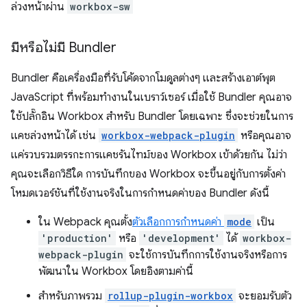
ล่วงหน้าผ่าน
workbox-sw
มีหรือไม่มี Bundler
Bundler คือเครื่องมือที่รับโค้ดจากโมดูลต่างๆ และสร้างเอาต์พุต
JavaScript ที่พร้อมทำงานในเบราว์เซอร์ เมื่อใช้ Bundler คุณอาจ
ใช้ปลั๊กอิน Workbox สำหรับ Bundler โดยเฉพาะ ซึ่งจะช่วยในการ
แคชล่วงหน้าได้ เช่น
workbox-webpack-plugin
หรือคุณอาจ
แค่รวบรวมตรรกะการแคชรันไทม์ของ Workbox เข้าด้วยกัน ไม่ว่า
คุณจะเลือกวิธีใด การบันทึกของ Workbox จะขึ้นอยู่กับการตั้งค่า
โหมดเวอร์ชันที่ใช้งานจริงในการกำหนดค่าของ Bundler ดังนี้
ใน Webpack คุณตั้ง
ตัวเลือกการกำหนดค่า
mode
เป็น
'production'
หรือ
'development'
ได้
workbox-
webpack-plugin
จะใช้การบันทึกการใช้งานจริงหรือการ
พัฒนาใน Workbox โดยอิงตามค่านี้
สำหรับภาพรวม
rollup-plugin-workbox
จะยอมรับตัว