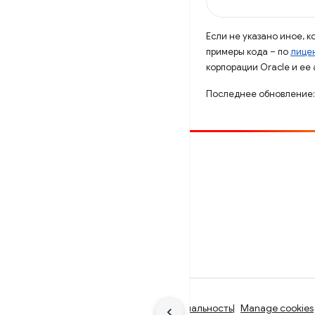
Если не указано иное, 
примеры кода – по
лицен
корпорации Oracle и ее
Последнее обновление:
Способствовать
Сообщить об ошибке
Посмотреть открытые вопросы
Условия использования
Конфиденциальность
Manage cookies