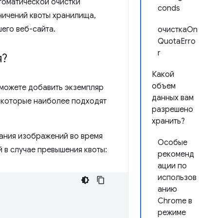
томатической очистки
conds
ничений квоты хранилища,
его веб-сайта.
очисткаOn
QuotaErro
r
я?
Какой
объем
 можете добавить экземпляр
данных вам
 которые наиболее подходят
разрешено
хранить?
ания изображений во время
Особые
в ​​случае превышения квоты:
рекоменд
ации по
использов
анию
Chrome в
режиме