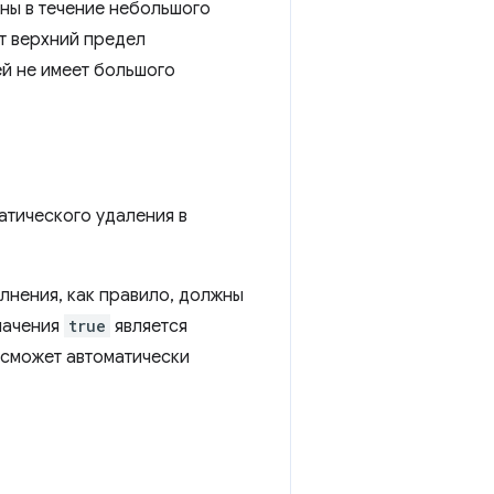
ены в течение небольшого
ет верхний предел
ей не имеет большого
атического удаления в
лнения, как правило, должны
значения
true
является
 сможет автоматически