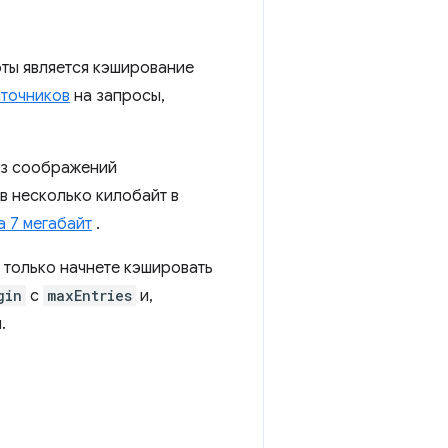
ты является кэширование
сточников
на запросы,
из соображений
в несколько килобайт в
 7 мегабайт
.
 только начнете кэшировать
gin
с
maxEntries
и,
.