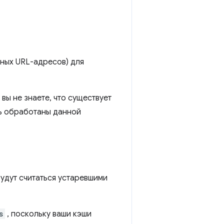
ьных URL-адресов) для
вы не знаете, что существует
ть обработаны данной
будут считаться устаревшими
s
, поскольку ваши кэши