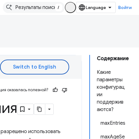
/
Войти
Содержание
Какие
параметры
конфигурац
ия оказалась полезной?
ии
ния
поддержив
аются?
maxEntries
 разрешено использовать
maxAgeSe