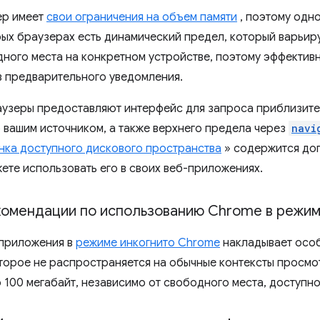
ер имеет
свои ограничения на объем памяти
, поэтому одно
орых браузерах есть динамический предел, который варьиру
ного места на конкретном устройстве, поэтому эффектив
з предварительного уведомления.
узеры предоставляют интерфейс для запроса приблизите
 вашим источником, а также верхнего предела через
navi
нка доступного дискового пространства
» содержится до
жете использовать его в своих веб-приложениях.
омендации по использованию Chrome в режим
-приложения в
режиме инкогнито Chrome
накладывает особ
торое не распространяется на обычные контексты просмо
 100 мегабайт, независимо от свободного места, доступно