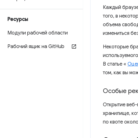
Каждый брауз
того, в некот
Ресурсы
объема свобод
Модули рабочей области
измениться бе
Рабочий ящик на Git
Hub
Некоторые бра
используемого
В статье «
Оце
том, как вы мо
Особые рек
Открытие веб
хранилище, ко
по квоте около