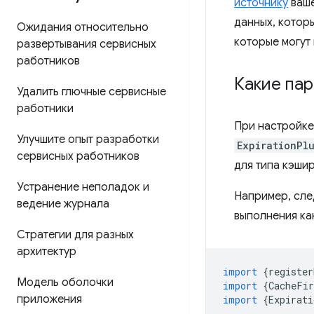
источнику
ваше
данных, котор
Ожидания относительно
которые могут
развертывания сервисных
работников
Какие па
Удалить глючные сервисные
работники
При настройке
Улучшите опыт разработки
ExpirationPl
сервисных работников
для типа кэши
Устранение неполадок и
Например, сле
ведение журнала
выполнения как
Стратегии для разных
архитектур
import
{
register
Модель оболочки
import
{
CacheFir
приложения
import
{
Expirati