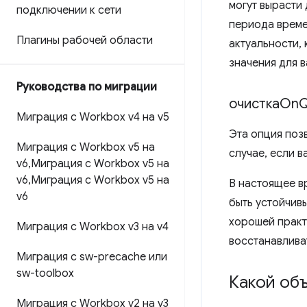
могут вырасти
подключении к сети
периода време
Плагины рабочей области
актуальности, 
значения для 
Руководства по миграции
очисткаOn
Q
Миграция с Workbox v4 на v5
Эта опция поз
Миграция с Workbox v5 на
случае, если 
v6
,
Миграция с Workbox v5 на
v6
,
Миграция с Workbox v5 на
В настоящее в
v6
быть устойчив
хорошей практ
Миграция с Workbox v3 на v4
восстанавлива
Миграция с sw-precache или
sw-toolbox
Какой объ
Миграция с Workbox v2 на v3