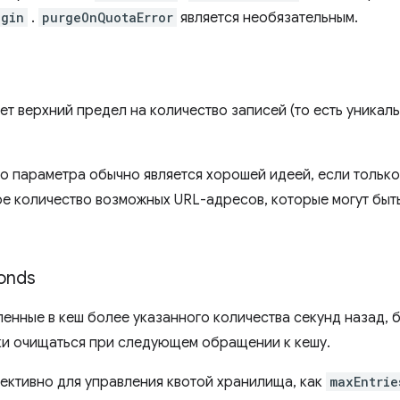
ugin
.
purgeOnQuotaError
является необязательным.
ет верхний предел на количество записей (то есть уникал
о параметра обычно является хорошей идеей, если только 
е количество возможных URL-адресов, которые могут бы
onds
ленные в кеш более указанного количества секунд назад, 
ки очищаться при следующем обращении к кешу.
фективно для управления квотой хранилища, как
maxEntrie