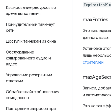
ExpirationPl
Кэширование ресурсов во
время выполнения
max
Entries
Принудительный тайм-аут
сети
Это накладыва
данного кэша.
Доступ к тайникам из окна
Установка этог
Обслуживание
лишь небольшо
кэшированного аудио и
стратегией
.
видео
Управление резервными
max
Age
Sec
ответами
Записи, добав
Обрабатывайте обновления
и автоматичес
немедленно
Это не так эф
Повторение запросов при