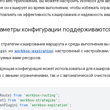
го веб-приложения. Вы можете настроить Workbox для ав
ые он кэширует во время выполнения, чтобы избежать огра
 повлиять на эффективность кэширования и надежность ваш
раметры конфигурации поддерживаютс
 стратегии кэширования маршрута и среды выполнения вы
ugin
из
workbox-expiration
настроенный с настройками,
руемых вами ресурсов.
дующая конфигурация может использоваться для кэширов
 с явными ограничениями, так и с автоматической очисткой 
Route
}
from
'workbox-routing'
;
st
}
from
'workbox-strategies'
;
onPlugin
}
from
'workbox-expiration'
;