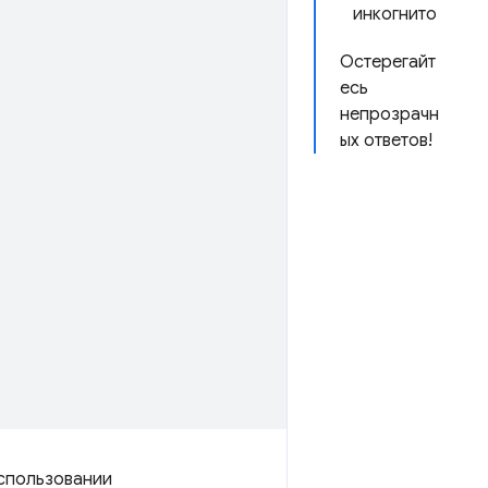
инкогнито
Остерегайт
есь
непрозрачн
ых ответов!
спользовании