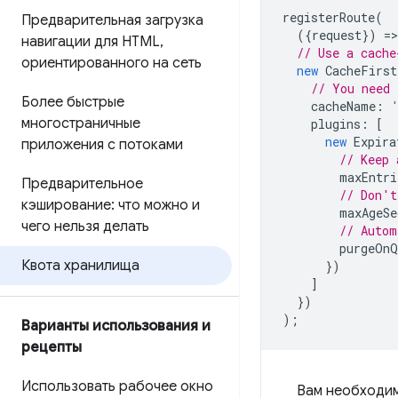
registerRoute
(
Предварительная загрузка
({
request
})
=
>
навигации для HTML
,
// Use a cache
ориентированного на сеть
new
CacheFirst
// You need 
Более быстрые
cacheName
:
многостраничные
plugins
:
[
new
Expira
приложения с потоками
// Keep 
maxEntri
Предварительное
// Don't
кэширование: что можно и
maxAgeSe
чего нельзя делать
// Autom
purgeOnQ
Квота хранилища
})
]
})
);
Варианты использования и
рецепты
Использовать рабочее окно
Вам необходи