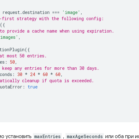
request
.
destination
===
'image'
,
-first strategy with the following config:
({
to provide a cache name when using expiration.
'images'
,
tionPlugin
({
at most 50 entries.
es
:
50
,
 keep any entries for more than 30 days.
conds
:
30
*
24
*
60
*
60
,
atically cleanup if quota is exceeded.
uotaError
:
true
мо установить
maxEntries
,
maxAgeSeconds
или оба при и