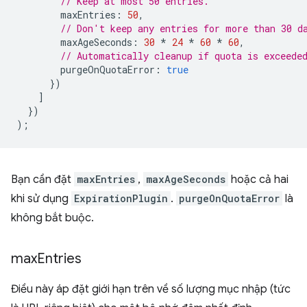
// Keep at most 50 entries.
maxEntries
:
50
,
// Don't keep any entries for more than 30 d
maxAgeSeconds
:
30
*
24
*
60
*
60
,
// Automatically cleanup if quota is exceede
purgeOnQuotaError
:
true
})
]
})
);
Bạn cần đặt
maxEntries
,
maxAgeSeconds
hoặc cả hai
khi sử dụng
ExpirationPlugin
.
purgeOnQuotaError
là
không bắt buộc.
max
Entries
Điều này áp đặt giới hạn trên về số lượng mục nhập (tức