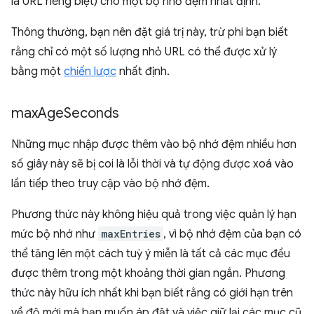
là URL riêng biệt) cho một bộ nhớ đệm nhất định.
Thông thường, bạn nên đặt giá trị này, trừ phi bạn biết
rằng chỉ có một số lượng nhỏ URL có thể được xử lý
bằng một
chiến lược
nhất định.
max
Age
Seconds
Những mục nhập được thêm vào bộ nhớ đệm nhiều hơn
số giây này sẽ bị coi là lỗi thời và tự động được xoá vào
lần tiếp theo truy cập vào bộ nhớ đệm.
Phương thức này không hiệu quả trong việc quản lý hạn
mức bộ nhớ như
maxEntries
, vì bộ nhớ đệm của bạn có
thể tăng lên một cách tuỳ ý miễn là tất cả các mục đều
được thêm trong một khoảng thời gian ngắn. Phương
thức này hữu ích nhất khi bạn biết rằng có giới hạn trên
về độ mới mà bạn muốn áp đặt và việc giữ lại các mục cũ