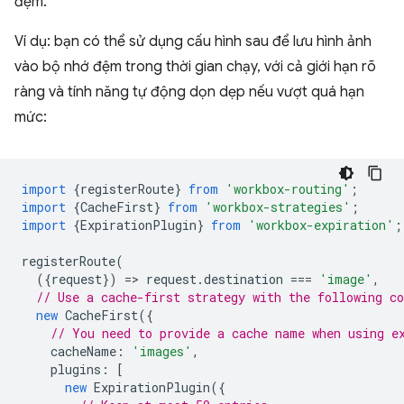
đệm.
Ví dụ: bạn có thể sử dụng cấu hình sau để lưu hình ảnh
vào bộ nhớ đệm trong thời gian chạy, với cả giới hạn rõ
ràng và tính năng tự động dọn dẹp nếu vượt quá hạn
mức:
import
{
registerRoute
}
from
'workbox-routing'
;
import
{
CacheFirst
}
from
'workbox-strategies'
;
import
{
ExpirationPlugin
}
from
'workbox-expiration'
;
registerRoute
(
({
request
})
=
>
request
.
destination
===
'image'
,
// Use a cache-first strategy with the following c
new
CacheFirst
({
// You need to provide a cache name when using e
cacheName
:
'images'
,
plugins
:
[
new
ExpirationPlugin
({