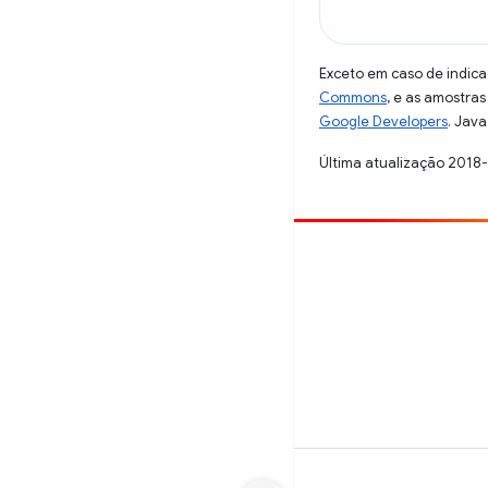
Exceto em caso de indica
Commons
, e as amostra
Google Developers
. Java
Última atualização 2018
Contribuir
Registre um bug
Veja as questões em aberto