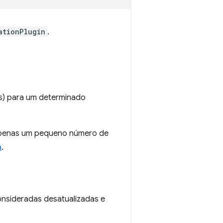
ationPlugin
.
os) para um determinado
 apenas um pequeno número de
a
.
nsideradas desatualizadas e