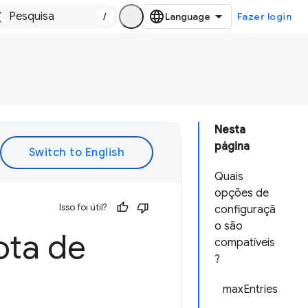
/
Fazer login
Nesta
página
Quais
opções de
Isso foi útil?
configuraçã
o são
ota de
compatíveis
?
maxEntries