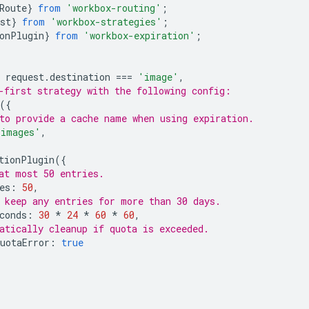
Route
}
from
'workbox-routing'
;
st
}
from
'workbox-strategies'
;
onPlugin
}
from
'workbox-expiration'
;
request
.
destination
===
'image'
,
-first strategy with the following config:
({
to provide a cache name when using expiration.
'images'
,
tionPlugin
({
at most 50 entries.
es
:
50
,
 keep any entries for more than 30 days.
conds
:
30
*
24
*
60
*
60
,
atically cleanup if quota is exceeded.
uotaError
:
true