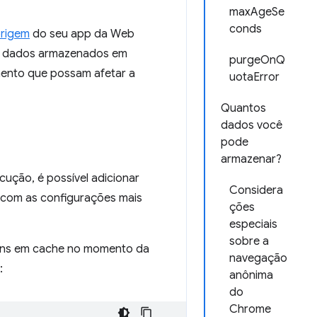
maxAgeSe
conds
rigem
do seu app da Web
os dados armazenados em
purgeOnQ
ento que possam afetar a
uotaError
Quantos
dados você
pode
armazenar?
ução, é possível adicionar
Considera
com as configurações mais
ções
especiais
sobre a
gens em cache no momento da
navegação
:
anônima
do
Chrome