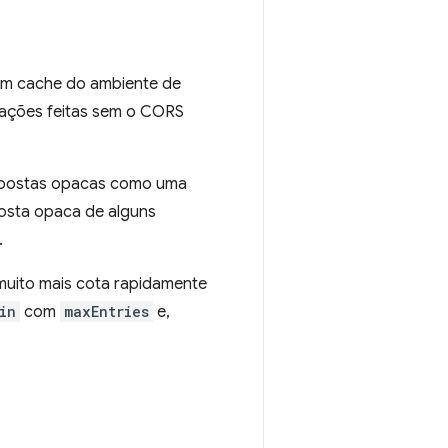
em cache do ambiente de
tações feitas sem o CORS
spostas opacas como uma
osta opaca de alguns
.
muito mais cota rapidamente
in
com
maxEntries
e,