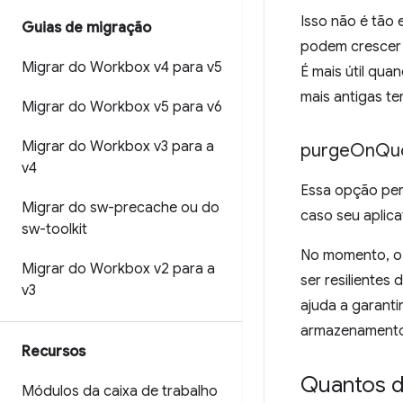
Isso não é tão
Guias de migração
podem crescer 
Migrar do Workbox v4 para v5
É mais útil qua
mais antigas t
Migrar do Workbox v5 para v6
Migrar do Workbox v3 para a
purge
On
Qu
v4
Essa opção per
Migrar do sw-precache ou do
caso seu aplic
sw-toolkit
No momento, o
Migrar do Workbox v2 para a
ser resilientes
v3
ajuda a garant
armazenament
Recursos
Quantos d
Módulos da caixa de trabalho