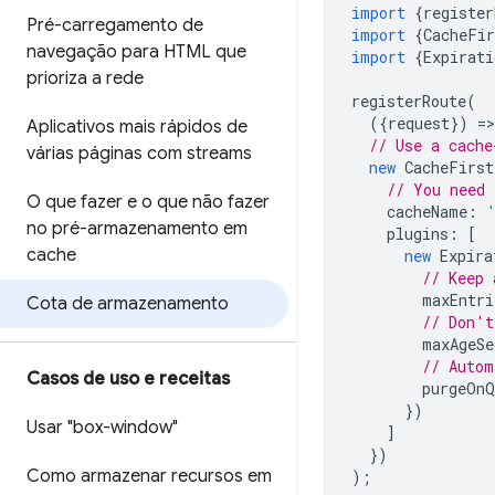
import
{
register
Pré-carregamento de
import
{
CacheFir
navegação para HTML que
import
{
Expirati
prioriza a rede
registerRoute
(
({
request
})
=
>
Aplicativos mais rápidos de
// Use a cache
várias páginas com streams
new
CacheFirst
// You need 
O que fazer e o que não fazer
cacheName
:
no pré-armazenamento em
plugins
:
[
cache
new
Expira
// Keep 
maxEntri
Cota de armazenamento
// Don't
maxAgeSe
// Autom
Casos de uso e receitas
purgeOnQ
})
Usar "box-window"
]
})
Como armazenar recursos em
);