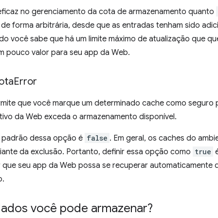
 eficaz no gerenciamento da cota de armazenamento quanto
de forma arbitrária, desde que as entradas tenham sido adi
ndo você sabe que há um limite máximo de atualização que qu
em pouco valor para seu app da Web.
ota
Error
mite que você marque um determinado cache como seguro p
ativo da Web exceda o armazenamento disponível.
 padrão dessa opção é
false
. Em geral, os caches do amb
 diante da exclusão. Portanto, definir essa opção como
true
é
ir que seu app da Web possa se recuperar automaticamente d
o.
ados você pode armazenar?