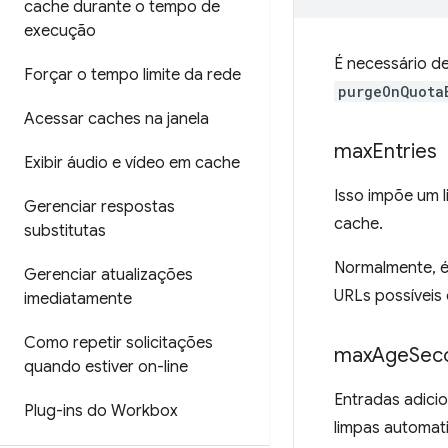
cache durante o tempo de
execução
É necessário de
Forçar o tempo limite da rede
purgeOnQuota
Acessar caches na janela
max
Entries
Exibir áudio e vídeo em cache
Isso impõe um 
Gerenciar respostas
cache.
substitutas
Normalmente, é
Gerenciar atualizações
URLs possívei
imediatamente
Como repetir solicitações
max
Age
Sec
quando estiver on-line
Entradas adici
Plug-ins do Workbox
limpas automat