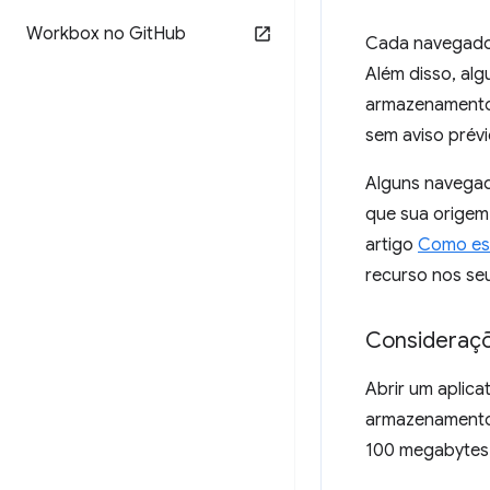
Workbox no Git
Hub
Cada navegad
Além disso, al
armazenamento 
sem aviso prévi
Alguns navegad
que sua origem
artigo
Como est
recurso nos se
Consideraçõ
Abrir um aplic
armazenamento 
100 megabytes,