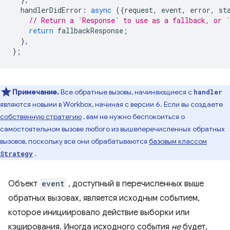
handlerDidError
:
async
({
request
,
event
,
error
,
st
// Return a `Response` to use as a fallback, or `
return
fallbackResponse
;
},
};
Примечание.
Все обратные вызовы, начинающиеся с
handler
являются новыми в Workbox, начиная с версии 6. Если вы создаете
собственную стратегию
, вам не нужно беспокоиться о
самостоятельном вызове любого из вышеперечисленных обратных
вызовов, поскольку все они обрабатываются
базовым классом
.
Strategy
Объект
event
, доступный в перечисленных выше
обратных вызовах, является исходным событием,
которое инициировало действие выборки или
кэширования. Иногда исходного события
не
будет,