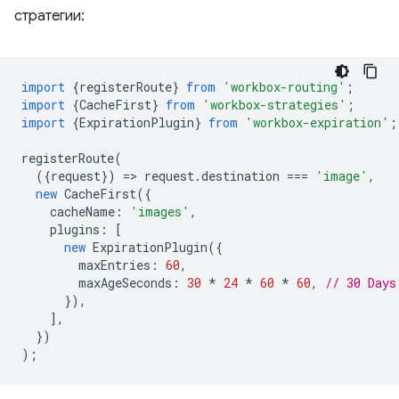
стратегии:
import
{
registerRoute
}
from
'workbox-routing'
;
import
{
CacheFirst
}
from
'workbox-strategies'
;
import
{
ExpirationPlugin
}
from
'workbox-expiration'
;
registerRoute
(
({
request
})
=
>
request
.
destination
===
'image'
,
new
CacheFirst
({
cacheName
:
'images'
,
plugins
:
[
new
ExpirationPlugin
({
maxEntries
:
60
,
maxAgeSeconds
:
30
*
24
*
60
*
60
,
// 30 Days
}),
],
})
);