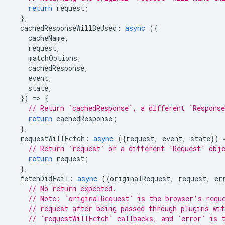
return
request
;
},
cachedResponseWillBeUsed
:
async
({
cacheName
,
request
,
matchOptions
,
cachedResponse
,
event
,
state
,
})
=
>
{
// Return `cachedResponse`, a different `Respons
return
cachedResponse
;
},
requestWillFetch
:
async
({
request
,
event
,
state
})
// Return `request` or a different `Request` obj
return
request
;
},
fetchDidFail
:
async
({
originalRequest
,
request
,
er
// No return expected.
// Note: `originalRequest` is the browser's requ
// request after being passed through plugins wit
// `requestWillFetch` callbacks, and `error` is 