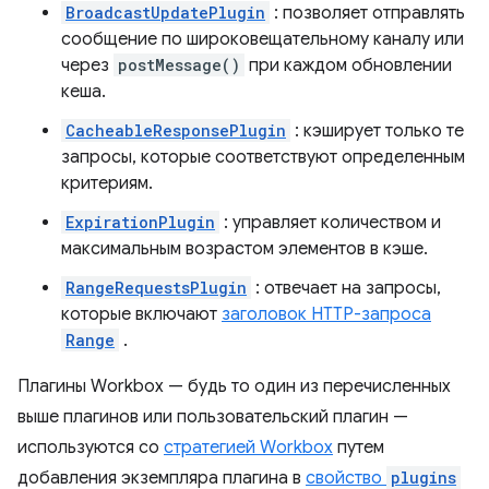
BroadcastUpdatePlugin
: позволяет отправлять
сообщение по широковещательному каналу или
через
postMessage()
при каждом обновлении
кеша.
CacheableResponsePlugin
: кэширует только те
запросы, которые соответствуют определенным
критериям.
ExpirationPlugin
: управляет количеством и
максимальным возрастом элементов в кэше.
RangeRequestsPlugin
: отвечает на запросы,
которые включают
заголовок HTTP-запроса
Range
.
Плагины Workbox — будь то один из перечисленных
выше плагинов или пользовательский плагин —
используются со
стратегией Workbox
путем
добавления экземпляра плагина в
свойство
plugins