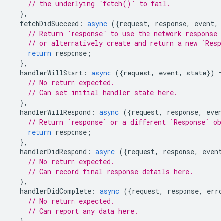
// the underlying `fetch()` to fail.
},
fetchDidSucceed
:
async
({
request
,
response
,
event
,
// Return `response` to use the network response 
// or alternatively create and return a new `Res
return
response
;
},
handlerWillStart
:
async
({
request
,
event
,
state
})
// No return expected.
// Can set initial handler state here.
},
handlerWillRespond
:
async
({
request
,
response
,
eve
// Return `response` or a different `Response` o
return
response
;
},
handlerDidRespond
:
async
({
request
,
response
,
even
// No return expected.
// Can record final response details here.
},
handlerDidComplete
:
async
({
request
,
response
,
err
// No return expected.
// Can report any data here.
},