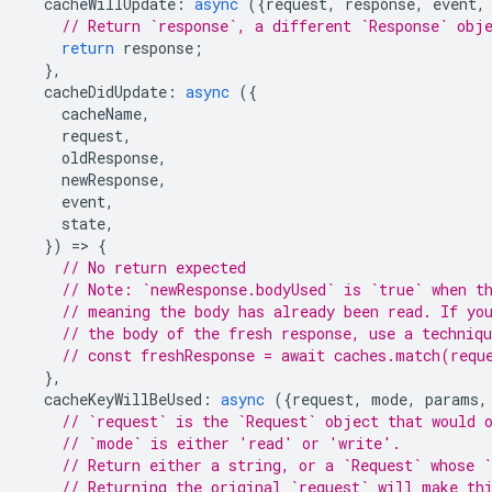
cacheWillUpdate
:
async
({
request
,
response
,
event
,
// Return `response`, a different `Response` obj
return
response
;
},
cacheDidUpdate
:
async
({
cacheName
,
request
,
oldResponse
,
newResponse
,
event
,
state
,
})
=
>
{
// No return expected
// Note: `newResponse.bodyUsed` is `true` when t
// meaning the body has already been read. If yo
// the body of the fresh response, use a techniq
// const freshResponse = await caches.match(requ
},
cacheKeyWillBeUsed
:
async
({
request
,
mode
,
params
,
// `request` is the `Request` object that would 
// `mode` is either 'read' or 'write'.
// Return either a string, or a `Request` whose `
// Returning the original `request` will make th