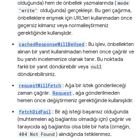
olduğunda) hem de önbellek yazmalarında (
mode
'write'
olduğunda) gerçekleşir. Bu geri çağırma,
önbelleklere erişmek için URL'leri kullanmadan önce
geçersiz kılmanız veya normalleştirmeniz
gerektiğinde kullanışlıdır.
cachedResponseWillBeUsed
: Bu işlev, önbellekten
alınan bir yanıt kullanılmadan hemen önce çağrılır ve
bu yanıtı incelemenize olanak tanır. Bu noktada
farklı bir yanıt döndürebilir veya
null
döndürebilirsiniz.
requestWillFetch
: Ağa bir istek gönderileceği
zaman çağrılır.
Request
, ağa gönderilmeden
hemen önce değiştirmeniz gerektiğinde kullanışlıdır.
fetchDidFail
: Bir ağ isteği başarısız olduğunda
(muhtemelen ağ bağlantısı olmadığı için) çağrılır ve
tarayıcıda ağ bağlantısı olsa bile bir hata (örneğin,
404 Not Found
) alındığında tetiklenmez.