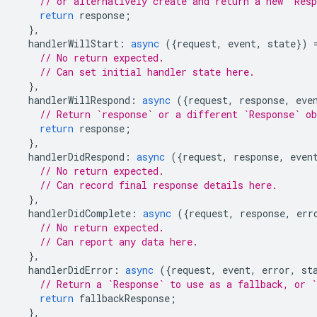
// or alternatively create and return a new `Res
return
response
;
},
handlerWillStart
:
async
({
request
,
event
,
state
})
// No return expected.
// Can set initial handler state here.
},
handlerWillRespond
:
async
({
request
,
response
,
eve
// Return `response` or a different `Response` o
return
response
;
},
handlerDidRespond
:
async
({
request
,
response
,
even
// No return expected.
// Can record final response details here.
},
handlerDidComplete
:
async
({
request
,
response
,
err
// No return expected.
// Can report any data here.
},
handlerDidError
:
async
({
request
,
event
,
error
,
st
// Return a `Response` to use as a fallback, or `
return
fallbackResponse
;
},