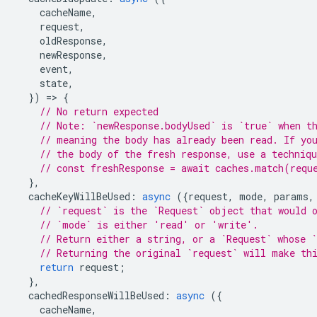
cacheName
,
request
,
oldResponse
,
newResponse
,
event
,
state
,
})
=
>
{
// No return expected
// Note: `newResponse.bodyUsed` is `true` when t
// meaning the body has already been read. If yo
// the body of the fresh response, use a techniq
// const freshResponse = await caches.match(requ
},
cacheKeyWillBeUsed
:
async
({
request
,
mode
,
params
,
// `request` is the `Request` object that would 
// `mode` is either 'read' or 'write'.
// Return either a string, or a `Request` whose `
// Returning the original `request` will make th
return
request
;
},
cachedResponseWillBeUsed
:
async
({
cacheName
,