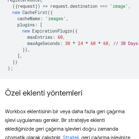
({
request
})
=
>
request
.
destination
===
'image'
,
new
CacheFirst
({
cacheName
:
'images'
,
plugins
:
[
new
ExpirationPlugin
({
maxEntries
:
60
,
maxAgeSeconds
:
30
*
24
*
60
*
60
,
// 30 Days
}),
],
})
);
Özel eklenti yöntemleri
Workbox eklentisinin bir veya daha fazla geri çağırma
işlevi uygulaması gerekir. Bir stratejiye eklenti
eklediğinizde geri çağırma işlevleri doğru zamanda
otomatik olarak çalıştırılır.
Strateji
, geri çağırma işlevinize