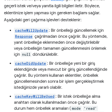
geçerli istek ve/veya yanıtla ilgili bilgileri iletir. Böylece,
eklentinize işlem yapması için gereken bağlamı sağlar.
Aşağıdaki geri çağırma işlevleri desteklenir:
cacheWillUpdate
: Bir önbelleği güncellemek için
Response
çağrılmadan önce çağrılır. Bu yöntemde,
yanıt önbelleğe eklenmeden önce değiştirilebilir
veya önbelleğin tamamen güncellenmesini önlemek
için
null
döndürülebilir.
cacheDidUpdate
: Bir önbelleğe yeni bir giriş
eklendiğinde veya mevcut bir giriş güncellendiğinde
çağrılır. Bu yöntemi kullanan eklentiler, önbellek
güncellemesinden sonra bir işlem gerçekleştirmek
istediğinizde yararlı olabilir.
cacheKeyWillBeUsed
: Bir istek önbelleğe alma
anahtarı olarak kullanılmadan önce çağrılır. Bu
durum hem önbellek aramaları (
mode
'read'