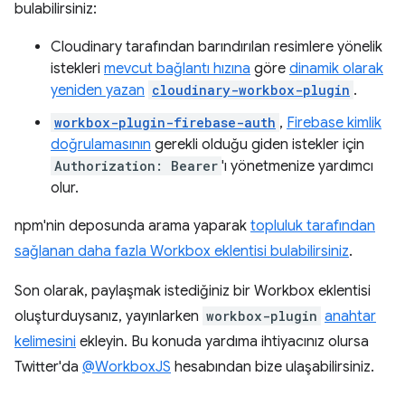
bulabilirsiniz:
Cloudinary tarafından barındırılan resimlere yönelik
istekleri
mevcut bağlantı hızına
göre
dinamik olarak
yeniden yazan
cloudinary-workbox-plugin
.
workbox-plugin-firebase-auth
,
Firebase kimlik
doğrulamasının
gerekli olduğu giden istekler için
Authorization: Bearer
'ı yönetmenize yardımcı
olur.
npm'nin deposunda arama yaparak
topluluk tarafından
sağlanan daha fazla Workbox eklentisi bulabilirsiniz
.
Son olarak, paylaşmak istediğiniz bir Workbox eklentisi
oluşturduysanız, yayınlarken
workbox-plugin
anahtar
kelimesini
ekleyin. Bu konuda yardıma ihtiyacınız olursa
Twitter'da
@WorkboxJS
hesabından bize ulaşabilirsiniz.