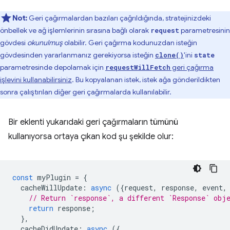
Not:
Geri çağırmalardan bazıları çağrıldığında, stratejinizdeki
önbellek ve ağ işlemlerinin sırasına bağlı olarak
parametresinin
request
gövdesi
okunulmuş
olabilir. Geri çağırma kodunuzdan isteğin
gövdesinden yararlanmanız gerekiyorsa isteğin
'ini
clone()
state
parametresinde depolamak için
geri çağırma
requestWillFetch
işlevini kullanabilirsiniz
. Bu kopyalanan istek, istek ağa gönderildikten
sonra çalıştırılan diğer geri çağırmalarda kullanılabilir.
Bir eklenti yukarıdaki geri çağırmaların tümünü
kullanıyorsa ortaya çıkan kod şu şekilde olur:
const
myPlugin
=
{
cacheWillUpdate
:
async
({
request
,
response
,
event
,
// Return `response`, a different `Response` obj
return
response
;
},
cacheDidUpdate
:
async
({