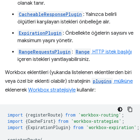
olanak tanır.
CacheableResponsePlugin
: Yalnızca belirli
ölçütleri karşılayan istekleri önbelleğe alır.
ExpirationPlugin
: Önbellekte öğelerin sayısını ve
maksimum yaşını yönetir.
RangeRequestsPlugin
:
Range
HTTP istek başlığı
içeren istekleri yanıtlayabilirsiniz.
Workbox eklentileri (yukarıda listelenen eklentilerden biri
veya özel bir eklenti olabilir) stratejinin
plugins
mülküne
eklenerek
Workbox stratejisiyle
kullanılır:
import
{
registerRoute
}
from
'workbox-routing'
;
import
{
CacheFirst
}
from
'workbox-strategies'
;
import
{
ExpirationPlugin
}
from
'workbox-expiration'
;
registerRoute
(